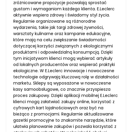
zróżnicowane propozycje pozwalają sprostać
gustom i wymaganiom każdego klienta. E.Leclerc
aktywnie wspiera zdrowy i świadomy styl życia.
Regularnie organizowane są różnorodne
wydarzenia, takie jak targi zdrowej żywności,
warsztaty kulinarne oraz kampanie edukacyjne,
które mają na celu zwiększanie świadomości
dotyczącej korzyści związanych z ekologicznymi
produktami i odpowiedzialną konsumpcją. Dzięki
tym inicjatywom klienci mogą wybierać artykuły
od lokalnych producentów oraz wspierać praktyki
ekologiczne. W E.Leclerc innowacje i nowoczesne
technologie odgrywają kluczową rolę w działalności
marketu. Sklepy są wyposażone w nowoczesne
kasy samoobsługowe, co znacznie przyspiesza
proces zakupowy. Dzięki aplikacji mobilnej E.Leclerc
klienci mogą załatwiać zakupy online, korzystać z
cyfrowych kart lojalnościowych oraz być na
bieżąco z promocjami. Regularnie aktualizowane
gazetki promocyjne to znakomite narzędzie, które
ułatwia planowanie zakupów i pozwala korzystać z