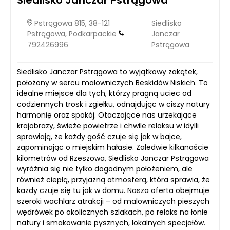
Siedlisko Janczar Pstrągowa
Pstrągowa 815, 38-121
Siedlisko
Pstrągowa, Podkarpackie
Janczar
792426996
Pstrągowa
Siedlisko Janczar Pstrągowa to wyjątkowy zakątek,
położony w sercu malowniczych Beskidów Niskich. To
idealne miejsce dla tych, którzy pragną uciec od
codziennych trosk i zgiełku, odnajdując w ciszy natury
harmonię oraz spokój. Otaczające nas urzekające
krajobrazy, świeże powietrze i chwile relaksu w idylli
sprawiają, że każdy gość czuje się jak w bajce,
zapominając o miejskim hałasie. Zaledwie kilkanaście
kilometrów od Rzeszowa, Siedlisko Janczar Pstrągowa
wyróżnia się nie tylko dogodnym położeniem, ale
również ciepłą, przyjazną atmosferą, która sprawia, że
każdy czuje się tu jak w domu. Nasza oferta obejmuje
szeroki wachlarz atrakcji – od malowniczych pieszych
wędrówek po okolicznych szlakach, po relaks na łonie
natury i smakowanie pysznych, lokalnych specjałów.