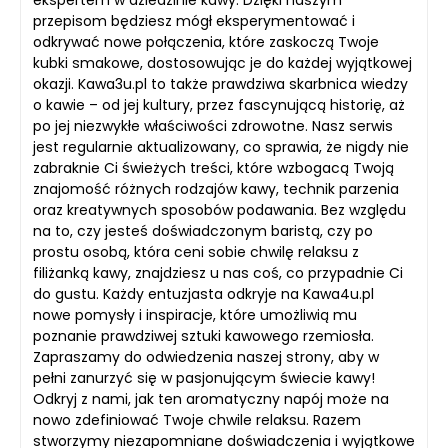
ekspertem w dziedzinie kawy. Dzięki naszym
przepisom będziesz mógł eksperymentować i
odkrywać nowe połączenia, które zaskoczą Twoje
kubki smakowe, dostosowując je do każdej wyjątkowej
okazji. Kawa3u.pl to także prawdziwa skarbnica wiedzy
o kawie – od jej kultury, przez fascynującą historię, aż
po jej niezwykłe właściwości zdrowotne. Nasz serwis
jest regularnie aktualizowany, co sprawia, że nigdy nie
zabraknie Ci świeżych treści, które wzbogacą Twoją
znajomość różnych rodzajów kawy, technik parzenia
oraz kreatywnych sposobów podawania. Bez względu
na to, czy jesteś doświadczonym baristą, czy po
prostu osobą, która ceni sobie chwilę relaksu z
filiżanką kawy, znajdziesz u nas coś, co przypadnie Ci
do gustu. Każdy entuzjasta odkryje na Kawa4u.pl
nowe pomysły i inspiracje, które umożliwią mu
poznanie prawdziwej sztuki kawowego rzemiosła.
Zapraszamy do odwiedzenia naszej strony, aby w
pełni zanurzyć się w pasjonującym świecie kawy!
Odkryj z nami, jak ten aromatyczny napój może na
nowo zdefiniować Twoje chwile relaksu. Razem
stworzymy niezapomniane doświadczenia i wyjątkowe