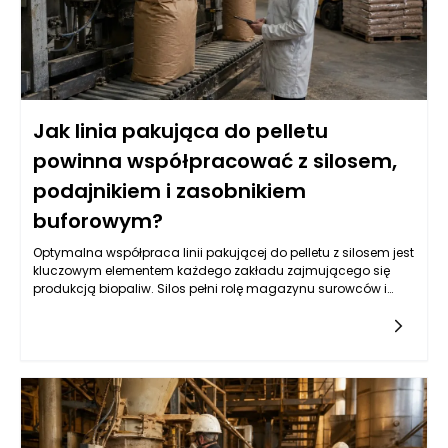
Jak linia pakująca do pelletu
powinna współpracować z silosem,
podajnikiem i zasobnikiem
buforowym?
Optymalna współpraca linii pakującej do pelletu z silosem jest
kluczowym elementem każdego zakładu zajmującego się
produkcją biopaliw. Silos pełni rolę magazynu surowców i
dostarcza pellet do dalszego przetwarzania. Zarządzanie
przepływem tych materiałów wymaga nie tylko precyzyjnie
zaprojektowanego systemu transportowego, ale także
odpowiednio dobranych urządzeń, które zapewnią ciągłość
produkcji. Właściwa konstrukcja silosu, w tym jego pojemność
oraz system wentylacji, ma ogromny wpływ na jakość
składowanych pelletów. Wydajność linii pakującej będzie
bowiem zależna od regularności i szybkości dostarczania