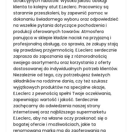
atrakcyjnych rabatów. Wysoka jakość obsługi
klienta to kolejny atut E.Leclerc. Pracownicy są
starannie przeszkoleni, by zapewnić pomoc w
dokonaniu świadomego wyboru oraz odpowiedzieć
na wszelkie pytania dotyczące pochodzenia i
produkcji oferowanych towarów. Atmosfera
panująca w sklepie kładzie nacisk na przyjazną i
profesjonalną obsługę, co sprawia, że zakupy stają
się prawdziwą przyjemnością. E.Leclerc serdecznie
zaprasza do zapoznania się z różnorodnością
swojego asortymentu oraz korzystania z oferty
dostosowanej do indywidualnych potrzeb klientów.
Niezależnie od tego, czy potrzebujesz świeżych
składników na rodzinne dania, czy też szukasz
wyjątkowych produktów na specjalne okazje,
E.Leclerc z pewnością spełni Twoje oczekiwania,
zapewniając wartość i jakość. Serdecznie
zachęcamy do odwiedzenia naszej strony
internetowej oraz najbliższego supermarketu
E.Leclerc, aby na własne oczy przekonać się o
bogatej ofercie i możliwościach, jakie ta
renomowana marka ma do zaoferowania na