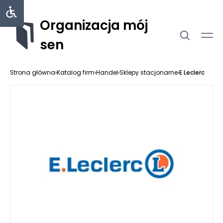
Organizacja mój
sen
Strona główna
›
Katalog firm
›
Handel
›
Sklepy stacjonarne
›
E Leclerc