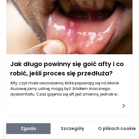
Jak długo powinny się goić afty i co
robić, jeśli proces się przedłuża?
Afty, czyli małe owrzodzenia, które pojawiają się na błonie
śluzowej jamy ustnej, mogą być źródłem znacznego
dyskomfortu. Czas gojenia się aft jest zmienny, jednak w
większości przypadków owrzodzenia te goją się w ciągu
jednego do dwóch tygodni. Proces ten może być
przyspieszony przez odpowiednie leczenie oraz stosowanie
maści na afty, które łagodzą ból i wspomagają regenerację
tkanki. W sytuacji, gdy afty utrzymują się dłużej niż dwa
tygodnie, warto skonsultować się z lekarzem w celu ustalenia
Zgoda
Szczegóły
O plikach cookie
potencjalnych przyczyn przedłużającego się stanu zapalnego
oraz rozważenia alternatywnych form leczenia.