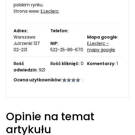
polskim rynku.
Strona www:
E.Leclerc
Adres:
Telefon:
Warszawa
Mapa google:
Jutrzenki 137
NIP:
E.Leclerc -
02-231
522-25-86-670
mapy google
Ilość
Ilość kliknięć:
0
Komentarzy:
1
odwiedzin:
921
Ocena użytkowników:
Opinie na temat
artykułu