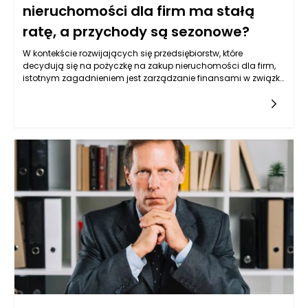
nieruchomości dla firm ma stałą
ratę, a przychody są sezonowe?
W kontekście rozwijających się przedsiębiorstw, które
decydują się na pożyczkę na zakup nieruchomości dla firm,
istotnym zagadnieniem jest zarządzanie finansami w związku
z sezonowością przychodów. Przedsiębiorstwa działające w
branżach takich jak turystyka, rolnictwo czy retail często
doświadczają różnic w napływie gotówki w różnych okresach
roku. W takim przypadku, konieczne staje się odpowiednie
zaplanowanie scenariuszy awaryjnych. Warto wziąć pod
uwagę kilka kluczowych aspektów, które pomogą firmom w
radzeniu sobie z ewentualnymi trudnościami finansowymi.