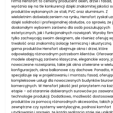
Firma Hensfort to ceniony producent okien, drzwi i fasad,
wyróżnia się na tle konkurencji dzięki znakomitej jakości 
produktów wykonanych ze stali, PVC oraz aluminium. Z
wieloletnim doświadczeniem na rynku, Hensfort zyskał u
dzięki solidności i profesjonalnej obsłudze, co sprawia, że 
doskonałym wyborem zarówno dla osób poszukujących
estetycznych, jak i funkcjonalnych rozwiązań. Wyroby fir
tylko zachwycają swoim designem, ale również oferują w
trwałość oraz znakomitą izolację termiczną i akustyczną.
gama produktów Hensfort obejmuje okna i drzwi, które
odpowiadają różnorodnym potrzebom klientów. Oferowa
modele obejmują zarówno klasyczne, eleganckie wzory, ja
nowoczesne rozwiązania, takie jak okna otwierane w wiel
konfiguracjach, okna balkonowe czy dachowe. Ponadto, 
specjalizuje się w projektowaniu i montażu fasad, oferują
kompleksowe usługi dla nowoczesnych budynków biurowy
komercyjnych. W Hensfort jakość jest priorytetem na k
etapie – od starannie dobieranych surowców po zaawa
technologie produkcji. Dodatkowo, możliwość dostosowa
produktów za pomocą różnorodnych akcesoriów, takich ja
zewnętrzne czy systemy wentylacyjne, podnosi komfort
użytkowania i sprawia, że każda realizacja staje się unikaln