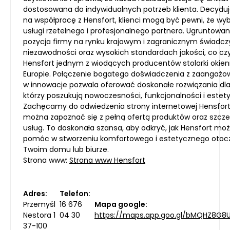
dostosowana do indywidualnych potrzeb klienta. Decyduj
na współpracę z Hensfort, klienci mogą być pewni, że wyb
usługi rzetelnego i profesjonalnego partnera. Ugruntowa
pozycja firmy na rynku krajowym i zagranicznym świadczy
niezawodności oraz wysokich standardach jakości, co cz
Hensfort jednym z wiodących producentów stolarki okien
Europie. Połączenie bogatego doświadczenia z zaangaż
w innowacje pozwala oferować doskonałe rozwiązania dla
którzy poszukują nowoczesności, funkcjonalności i estetyk
Zachęcamy do odwiedzenia strony internetowej Hensfort
można zapoznać się z pełną ofertą produktów oraz szcz
usług. To doskonała szansa, aby odkryć, jak Hensfort mo
pomóc w stworzeniu komfortowego i estetycznego otoc
Twoim domu lub biurze.
Strona www:
Strona www Hensfort
Adres:
Telefon:
Przemyśl
16 676
Mapa google:
Nestora 1
04 30
https://maps.app.goo.gl/bMQHZ8G8U
37-100