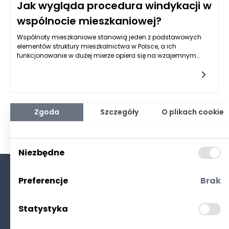
Jak wygląda procedura windykacji w
wspólnocie mieszkaniowej?
Wspólnoty mieszkaniowe stanowią jeden z podstawowych
elementów struktury mieszkalnictwa w Polsce, a ich
funkcjonowanie w dużej mierze opiera się na wzajemnym
zaufaniu i solidarnym uczestnictwie mieszkańców w kosztach
utrzymania nieruchomości. Niekiedy jednak zdarzają się
sytuacje, w których członkowie wspólnoty nie regulują swoich
zobowiązań finansowych wobec wspólnoty. W takich
przypadkach konieczne staje się wdrożenie procedury
windykacji. To skomplikowany i często długotrwały proces,
Zgoda
Szczegóły
O plikach cookie
który wymaga znajomości przepisów prawa oraz cierpliwego
działania na różnych frontach.
Niezbędne
Preferencje
Brak
O nas
Kontakt
Statystyka
Polityka prywatności