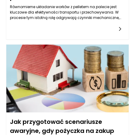
Równomierne układanie worków z pelletem na palecie jest
kluczowe dla efektywności transportu i przechowywania. W
procesie tym istotną rolę odgrywają czynniki mechaniczne,
takie jak sposób napełniania worków oraz ich rozkład masy.
Musi być on harmoniczny, aby zminimalizować ryzyko
przewrócenia palety lub uszkodzenia woreczków. Maszyny
pakujące do pelletu, stworzone z myślą o precyzyjnym i
szybkim napełnianiu, mają znaczący wpływ na ten proces.
Odpowiednia kalibracja maszyn oraz rodzaj
wykorzystywanego materiału, z którego wykonane są worki,
mogą podnieść stabilność ładunku na palecie oraz ochronić
zawartość przed ewentualnymi uszkodzeniami.
Jak przygotować scenariusze
awaryjne, gdy pożyczka na zakup