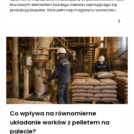
kluczowym elementem każdego zakładu zajmującego się
produkcją biopaliw. Silos pełni rolę magazynu surowców i
dostarcza pellet do dalszego przetwarzania. Zarządzanie
przepływem tych materiałów wymaga nie tylko precyzyjnie
zaprojektowanego systemu transportowego, ale także
odpowiednio dobranych urządzeń, które zapewnią ciągłość
produkcji. Właściwa konstrukcja silosu, w tym jego pojemność
oraz system wentylacji, ma ogromny wpływ na jakość
składowanych pelletów. Wydajność linii pakującej będzie
bowiem zależna od regularności i szybkości dostarczania
surowców. Kluczowym elementem w tym współdziałaniu są
systemy wyciągu, które powinny skutecznie transportować
pellet z silosu do następnego etapu produkcji, minimalizując
jednocześnie utratę materiału i zapewniając odpowiedni
poziom ciśnienia.
Co wpływa na równomierne
układanie worków z pelletem na
palecie?