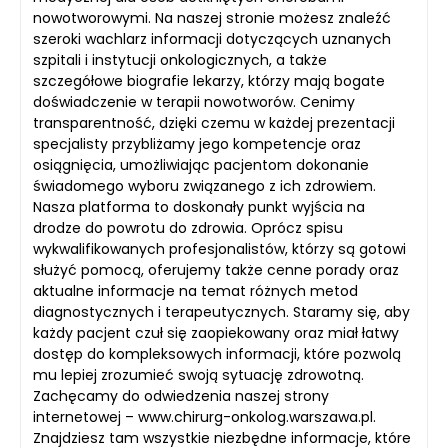
nowotworowymi. Na naszej stronie możesz znaleźć
szeroki wachlarz informacji dotyczących uznanych
szpitali i instytucji onkologicznych, a także
szczegółowe biografie lekarzy, którzy mają bogate
doświadczenie w terapii nowotworów. Cenimy
transparentność, dzięki czemu w każdej prezentacji
specjalisty przybliżamy jego kompetencje oraz
osiągnięcia, umożliwiając pacjentom dokonanie
świadomego wyboru związanego z ich zdrowiem.
Nasza platforma to doskonały punkt wyjścia na
drodze do powrotu do zdrowia. Oprócz spisu
wykwalifikowanych profesjonalistów, którzy są gotowi
służyć pomocą, oferujemy także cenne porady oraz
aktualne informacje na temat różnych metod
diagnostycznych i terapeutycznych. Staramy się, aby
każdy pacjent czuł się zaopiekowany oraz miał łatwy
dostęp do kompleksowych informacji, które pozwolą
mu lepiej zrozumieć swoją sytuację zdrowotną.
Zachęcamy do odwiedzenia naszej strony
internetowej – www.chirurg-onkolog.warszawa.pl.
Znajdziesz tam wszystkie niezbędne informacje, które