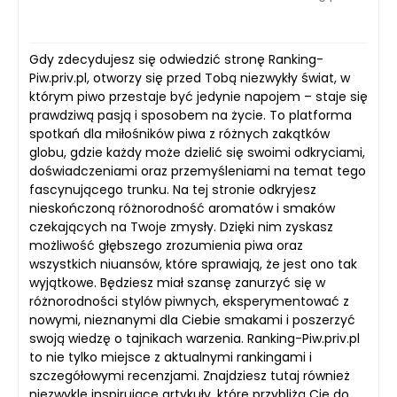
Gdy zdecydujesz się odwiedzić stronę Ranking-
Piw.priv.pl, otworzy się przed Tobą niezwykły świat, w
którym piwo przestaje być jedynie napojem – staje się
prawdziwą pasją i sposobem na życie. To platforma
spotkań dla miłośników piwa z różnych zakątków
globu, gdzie każdy może dzielić się swoimi odkryciami,
doświadczeniami oraz przemyśleniami na temat tego
fascynującego trunku. Na tej stronie odkryjesz
nieskończoną różnorodność aromatów i smaków
czekających na Twoje zmysły. Dzięki nim zyskasz
możliwość głębszego zrozumienia piwa oraz
wszystkich niuansów, które sprawiają, że jest ono tak
wyjątkowe. Będziesz miał szansę zanurzyć się w
różnorodności stylów piwnych, eksperymentować z
nowymi, nieznanymi dla Ciebie smakami i poszerzyć
swoją wiedzę o tajnikach warzenia. Ranking-Piw.priv.pl
to nie tylko miejsce z aktualnymi rankingami i
szczegółowymi recenzjami. Znajdziesz tutaj również
niezwykle inspirujące artykuły, które przybliżą Cię do