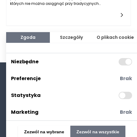
których nie można osiągnąć przy tradycyjnych
połączeniach. Niestety, życie w dobie technologicznych
udoskonaleń nie jest całkowicie pozbawione
problemów. Użytkownicy często napotykają na spowolnienia
prędkości internetu światłowodowego, co może zepsuć ich
doświadczenia w korzystaniu z sieci. Aby zrozumieć, co
powoduje takie problemy oraz jak im przeciwdziałać, w tym
Zgoda
Szczegóły
O plikach cookie
artykule przyjrzymy się najczęstszym przyczynom
spowolnienia i zaproponujemy skuteczne rozwiązania.
Niezbędne
Preferencje
Brak
O nas
Kontakt
Statystyka
Polityka prywatności
(RODO. Cookies)
Marketing
Brak
Zezwól na wybrane
Zezwól na wszystkie