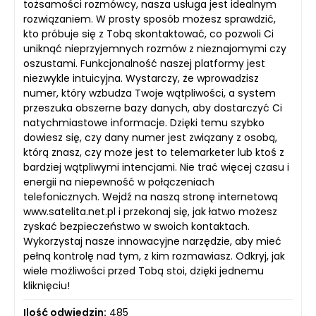
tożsamości rozmówcy, nasza usługa jest idealnym
rozwiązaniem. W prosty sposób możesz sprawdzić,
kto próbuje się z Tobą skontaktować, co pozwoli Ci
uniknąć nieprzyjemnych rozmów z nieznajomymi czy
oszustami. Funkcjonalność naszej platformy jest
niezwykle intuicyjna. Wystarczy, że wprowadzisz
numer, który wzbudza Twoje wątpliwości, a system
przeszuka obszerne bazy danych, aby dostarczyć Ci
natychmiastowe informacje. Dzięki temu szybko
dowiesz się, czy dany numer jest związany z osobą,
którą znasz, czy może jest to telemarketer lub ktoś z
bardziej wątpliwymi intencjami. Nie trać więcej czasu i
energii na niepewność w połączeniach
telefonicznych. Wejdź na naszą stronę internetową
www.satelita.net.pl i przekonaj się, jak łatwo możesz
zyskać bezpieczeństwo w swoich kontaktach.
Wykorzystaj nasze innowacyjne narzędzie, aby mieć
pełną kontrolę nad tym, z kim rozmawiasz. Odkryj, jak
wiele możliwości przed Tobą stoi, dzięki jednemu
kliknięciu!
Ilość odwiedzin:
485