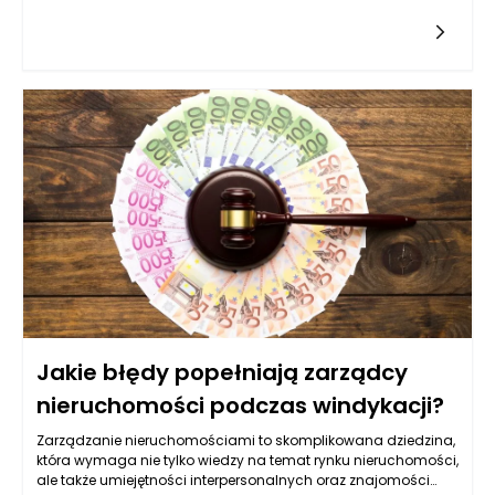
takie jak sposób napełniania worków oraz ich rozkład masy.
Musi być on harmoniczny, aby zminimalizować ryzyko
przewrócenia palety lub uszkodzenia woreczków. Maszyny
pakujące do pelletu, stworzone z myślą o precyzyjnym i
szybkim napełnianiu, mają znaczący wpływ na ten proces.
Odpowiednia kalibracja maszyn oraz rodzaj
wykorzystywanego materiału, z którego wykonane są worki,
mogą podnieść stabilność ładunku na palecie oraz ochronić
zawartość przed ewentualnymi uszkodzeniami.
Jakie błędy popełniają zarządcy
nieruchomości podczas windykacji?
Zarządzanie nieruchomościami to skomplikowana dziedzina,
która wymaga nie tylko wiedzy na temat rynku nieruchomości,
ale także umiejętności interpersonalnych oraz znajomości