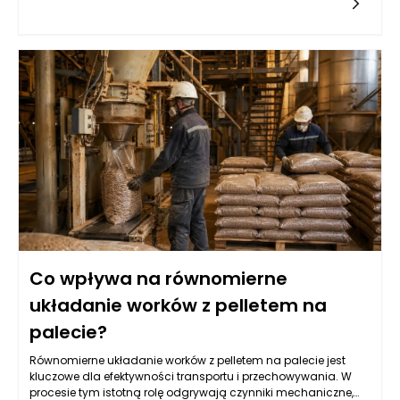
przepływem tych materiałów wymaga nie tylko precyzyjnie
zaprojektowanego systemu transportowego, ale także
odpowiednio dobranych urządzeń, które zapewnią ciągłość
produkcji. Właściwa konstrukcja silosu, w tym jego pojemność
oraz system wentylacji, ma ogromny wpływ na jakość
składowanych pelletów. Wydajność linii pakującej będzie
bowiem zależna od regularności i szybkości dostarczania
surowców. Kluczowym elementem w tym współdziałaniu są
systemy wyciągu, które powinny skutecznie transportować
pellet z silosu do następnego etapu produkcji, minimalizując
jednocześnie utratę materiału i zapewniając odpowiedni
poziom ciśnienia.
Co wpływa na równomierne
układanie worków z pelletem na
palecie?
Równomierne układanie worków z pelletem na palecie jest
kluczowe dla efektywności transportu i przechowywania. W
procesie tym istotną rolę odgrywają czynniki mechaniczne,