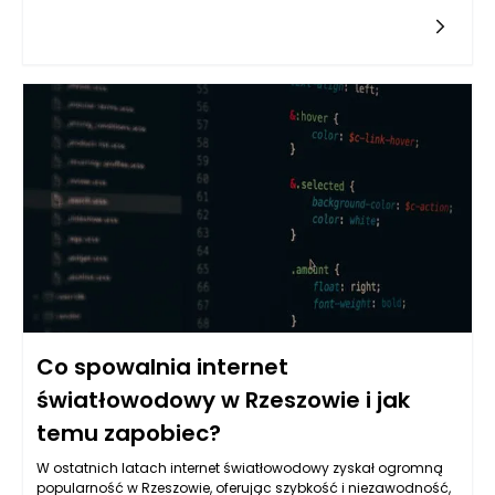
przepisów prawa. W kontekście windykacji należności, wiele
zarządców popełnia błędy, które mogą prowadzić do
dalszych problemów finansowych zarówno dla nich, jak i dla
właścicieli nieruchomości. Niejednokrotnie niewłaściwie
przeprowadzone procesy windykacyjne mogą doprowadzić
do zaostrzenia konfliktów z najemcami oraz poważnych
problemów prawnych. Kluczowe jest zrozumienie
potencjalnych pułapek, w jakie można wpaść, aby skutecznie
zarządzać nieruchomościami oraz minimalizować ryzyko
nieściągalnych należności.
Co spowalnia internet
światłowodowy w Rzeszowie i jak
temu zapobiec?
W ostatnich latach internet światłowodowy zyskał ogromną
popularność w Rzeszowie, oferując szybkość i niezawodność,