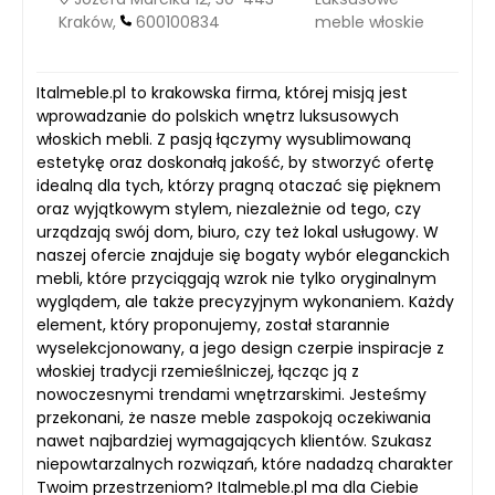
Kraków,
600100834
meble włoskie
Italmeble.pl to krakowska firma, której misją jest
wprowadzanie do polskich wnętrz luksusowych
włoskich mebli. Z pasją łączymy wysublimowaną
estetykę oraz doskonałą jakość, by stworzyć ofertę
idealną dla tych, którzy pragną otaczać się pięknem
oraz wyjątkowym stylem, niezależnie od tego, czy
urządzają swój dom, biuro, czy też lokal usługowy. W
naszej ofercie znajduje się bogaty wybór eleganckich
mebli, które przyciągają wzrok nie tylko oryginalnym
wyglądem, ale także precyzyjnym wykonaniem. Każdy
element, który proponujemy, został starannie
wyselekcjonowany, a jego design czerpie inspiracje z
włoskiej tradycji rzemieślniczej, łącząc ją z
nowoczesnymi trendami wnętrzarskimi. Jesteśmy
przekonani, że nasze meble zaspokoją oczekiwania
nawet najbardziej wymagających klientów. Szukasz
niepowtarzalnych rozwiązań, które nadadzą charakter
Twoim przestrzeniom? Italmeble.pl ma dla Ciebie