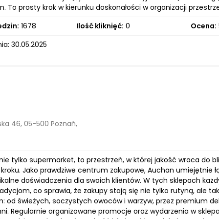
 To prosty krok w kierunku doskonałości w organizacji przestrze
edzin:
1678
Ilość kliknięć:
0
Ocena:
ia: 30.05.2025
ka 46, 05-500 Poznań,
ie tylko supermarket, to przestrzeń, w której jakość wraca do bl
kroku. Jako prawdziwe centrum zakupowe, Auchan umiejętnie ł
ikalne doświadczenia dla swoich klientów. W tych sklepach każd
radycjom, co sprawia, że zakupy stają się nie tylko rutyną, al
 od świeżych, soczystych owoców i warzyw, przez premium delik
ni. Regularnie organizowane promocje oraz wydarzenia w sklepac