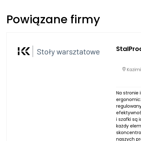
Powiązane firmy
StalPro
Kazimi
Na stronie 
ergonomicz
regulowany
efektywnośc
i szafki s
każdy elem
skoncentro
naszych pr