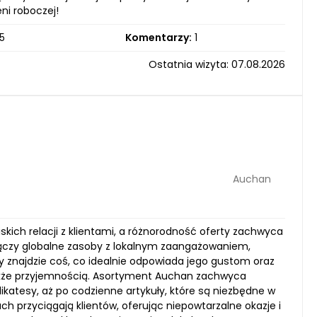
ni roboczej!
5
Komentarzy:
1
Ostatnia wizyta: 07.08.2026
Auchan
iskich relacji z klientami, a różnorodność oferty zachwyca
ączy globalne zasoby z lokalnym zaangażowaniem,
y znajdzie coś, co idealnie odpowiada jego gustom oraz
e także przyjemnością. Asortyment Auchan zachwyca
atesy, aż po codzienne artykuły, które są niezbędne w
h przyciągają klientów, oferując niepowtarzalne okazje i