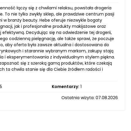
ność łączy się z chwilami relaksu, powstała drogeria
e. To nie tylko zwykły sklep, ale prawdziwe centrum pasji
 w branży beauty. Hebe oferuje niezwykle bogaty
acji, jak i profesjonalne produkty makijażowe oraz
j efektywną. Decydując się na odwiedzenie tej drogerii,
jego codzienną pielęgnację, ale także sprawi, że poczuje
 to, aby oferta była zawsze aktualna i dostosowana do
 rynkowych i starannie wybranym markom, zakupy stają
ia i eksperymentowania z indywidualnym stylem piękna.
e zapoznać się z szeroką gamą produktów, które czekają
h ta chwila stanie się dla Ciebie źródłem radości i
5
Komentarzy:
1
Ostatnia wizyta: 07.08.2026