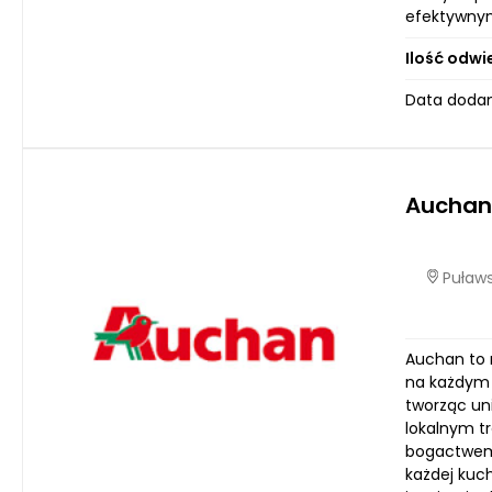
efektywnym.
Ilość odwi
Data dodan
Auchan
Puławs
Auchan to n
na każdym 
tworząc un
lokalnym t
bogactwem:
każdej kuch