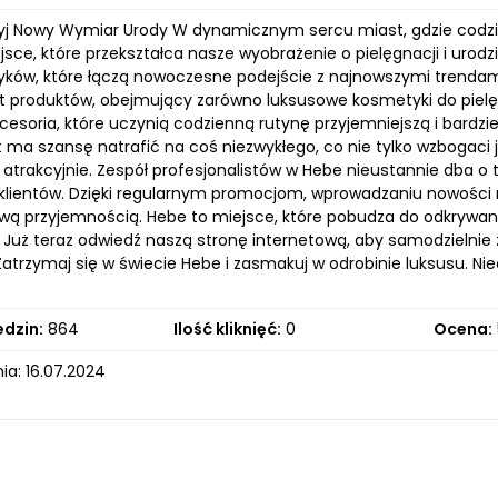
yj Nowy Wymiar Urody W dynamicznym sercu miast, gdzie codzien
sce, które przekształca nasze wyobrażenie o pielęgnacji i urodzi
ków, które łączą nowoczesne podejście z najnowszymi trendami
 produktów, obejmujący zarówno luksusowe kosmetyki do pielęgn
cesoria, które uczynią codzienną rutynę przyjemniejszą i bardzie
t ma szansę natrafić na coś niezwykłego, co nie tylko wzbogaci 
j atrakcyjnie. Zespół profesjonalistów w Hebe nieustannie dba o
klientów. Dzięki regularnym promocjom, wprowadzaniu nowości
iwą przyjemnością. Hebe to miejsce, które pobudza do odkrywan
j! Już teraz odwiedź naszą stronę internetową, aby samodzielni
Zatrzymaj się w świecie Hebe i zasmakuj w odrobinie luksusu. Niec
edzin:
864
Ilość kliknięć:
0
Ocena:
ia: 16.07.2024