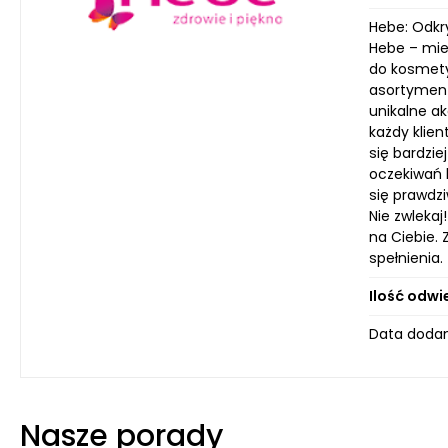
Hebe: Odkr
Hebe – miej
do kosmety
asortyment
unikalne ak
każdy klien
się bardzie
oczekiwań 
się prawdz
Nie zwleka
na Ciebie. 
spełnienia.
Ilość odwi
Data dodan
Nasze porady