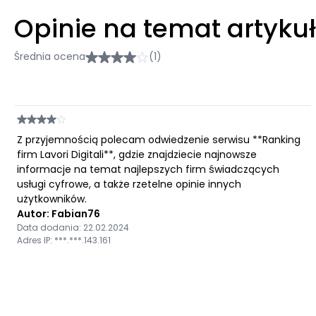
Opinie na temat artyku
Średnia ocena
(1)
Z przyjemnością polecam odwiedzenie serwisu **Ranking
firm Lavori Digitali**, gdzie znajdziecie najnowsze
informacje na temat najlepszych firm świadczących
usługi cyfrowe, a także rzetelne opinie innych
użytkowników.
Autor: Fabian76
Data dodania: 22.02.2024
Adres IP: ***.***.143.161