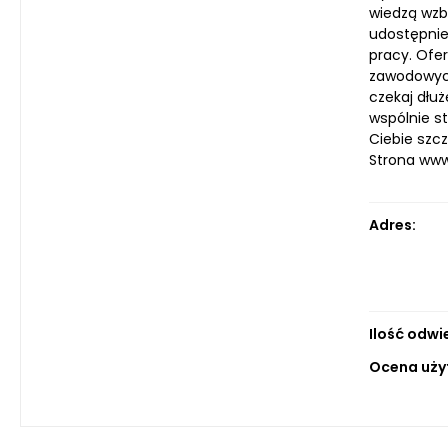
wiedzą wzb
udostępnie
pracy. Ofe
zawodowych
czekaj dłuż
wspólnie s
Ciebie szc
Strona ww
Adres:
Ilość odwi
Ocena uży