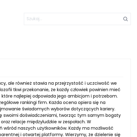
racy, ale również stawia na przejrzystość i uczciwość we
zofii tkwi przekonanie, że każdy człowiek powinien mieć
 które najlepiej odpowiada jego ambicjom i potrzebom.
egółowe rankingi firm. Każda ocena opiera się na
ejmowanie świadomych wyborów dotyczących kariery.
 się swoimi doświadczeniami, tworząc tym samym bogaty
y oraz relacje międzyludzkie w zespołach. W
czeń wśród naszych użytkowników. Każdy ma możliwość
rentnej i otwartej platformy. Wierzymy, że dzielenie się