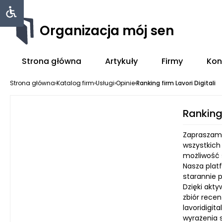
Organizacja mój sen
Strona główna
Artykuły
Firmy
Kon
Strona główna
›
Katalog firm
›
Usługi
›
Opinie
›
Ranking firm Lavori Digitali
Ranking 
Zapraszamy 
wszystkich
możliwość 
Nasza plat
starannie 
Dzięki akt
zbiór recen
lavoridigi
wyrażenia s