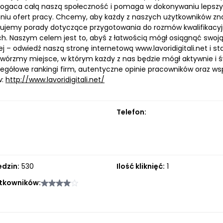
ogaca całą naszą społeczność i pomaga w dokonywaniu lepszy
niu ofert pracy. Chcemy, aby każdy z naszych użytkowników zn
rujemy porady dotyczące przygotowania do rozmów kwalifikacyj
. Naszym celem jest to, abyś z łatwością mógł osiągnąć swoją 
ej – odwiedź naszą stronę internetową www.lavoridigitali.net i st
twórzmy miejsce, w którym każdy z nas będzie mógł aktywnie i 
zegółowe rankingi firm, autentyczne opinie pracowników oraz wsp
w:
http://www.lavoridigitali.net/
Telefon:
edzin:
530
Ilość kliknięć:
1
tkowników: