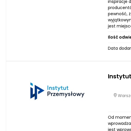
inspiracje
producentó
pewność, że
wyjątkowym
jest miejs
Ilość odwi
Data dodan
Instytu
Warsza
Od momentu
wprowadzan
jest wprow