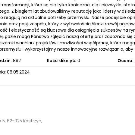
ransformacji, które są nie tylko konieczne, ale i niezwykle ist
ego. Z biegiem lat zbudowaliśmy reputację jako liderzy w dziedz
o reagują na aktualne potrzeby przemysłu. Nasze podejście op
ia oraz pasji zespołu, który z wytrwałością śledzi rozwój najno
ość i elastyczność są kluczowe dla osiągnięcia sukcesów na ry
ej, gdzie mogą Państwo zgłębić naszą ofertę oraz zapoznać się z
szeroki wachlarz projektów i możliwości współpracy, które mog
 przemysłu i wykorzystajmy nasze innowacyjne rozwiązania, aby
edzin:
892
Ilość kliknięć:
0
Ocena:
ia: 08.05.2024
 5, 62-025 Kostrzyn,