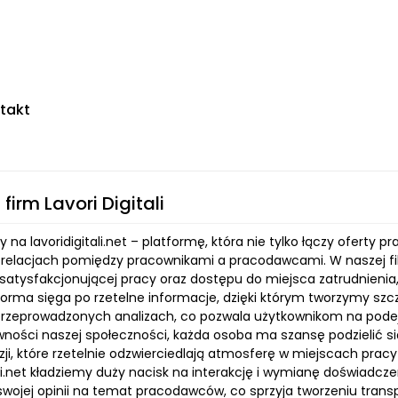
takt
firm Lavori Digitali
na lavoridigitali.net – platformę, która nie tylko łączy oferty p
 relacjach pomiędzy pracownikami a pracodawcami. W naszej filo
satysfakcjonującej pracy oraz dostępu do miejsca zatrudnienia,
forma sięga po rzetelne informacje, dzięki którym tworzymy szcz
przeprowadzonych analizach, co pozwala użytkownikom na pod
ywności naszej społeczności, każda osoba ma szansę podzielić
zji, które rzetelnie odzwierciedlają atmosferę w miejscach prac
tali.net kładziemy duży nacisk na interakcję i wymianę doświad
wojej opinii na temat pracodawców, co sprzyja tworzeniu transpa