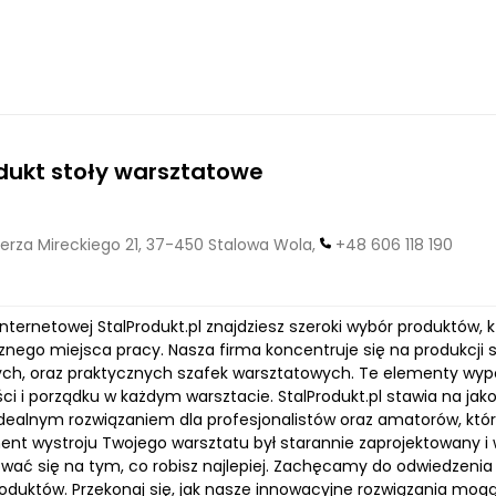
dukt stoły warsztatowe
erza Mireckiego 21, 37-450 Stalowa Wola,
+48 606 118 190
internetowej StalProdukt.pl znajdziesz szeroki wybór produktów,
nego miejsca pracy. Nasza firma koncentruje się na produkcji 
ch, oraz praktycznych szafek warsztatowych. Te elementy wypo
i i porządku w każdym warsztacie. StalProdukt.pl stawia na jako
ą idealnym rozwiązaniem dla profesjonalistów oraz amatorów, któ
ent wystroju Twojego warsztatu był starannie zaprojektowany i w
wać się na tym, co robisz najlepiej. Zachęcamy do odwiedzenia 
oduktów. Przekonaj się, jak nasze innowacyjne rozwiązania mog