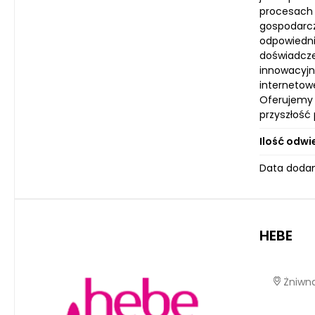
procesach t
gospodarcz
odpowiedni
doświadczen
innowacyjn
internetow
Oferujemy 
przyszłość
Ilość odwi
Data dodan
HEBE
Żniwna