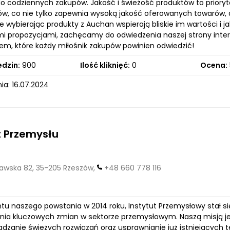
 do codziennych zakupów. Jakość i świeżość produktów to prioryt
w, co nie tylko zapewnia wysoką jakość oferowanych towarów, a
 wybierając produkty z Auchan wspierają bliskie im wartości i ja
i propozycjami, zachęcamy do odwiedzenia naszej strony intern
cem, które każdy miłośnik zakupów powinien odwiedzić!
edzin:
900
Ilość kliknięć:
0
Ocena:
ia: 16.07.2024
t Przemysłu
wska 82, 35-205 Rzeszów,
+48 660 778 116
 naszego powstania w 2014 roku, Instytut Przemysłowy stał się
ia kluczowych zmian w sektorze przemysłowym. Naszą misją jest 
adzanie świeżych rozwiązań oraz usprawnianie już istniejących