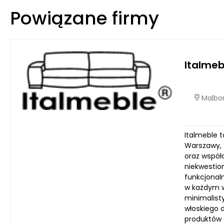
Powiązane firmy
Italme
Malbor
Italmeble t
Warszawy, z
oraz współ
niekwestio
funkcjonal
w każdym w
minimalist
włoskiego 
produktów o