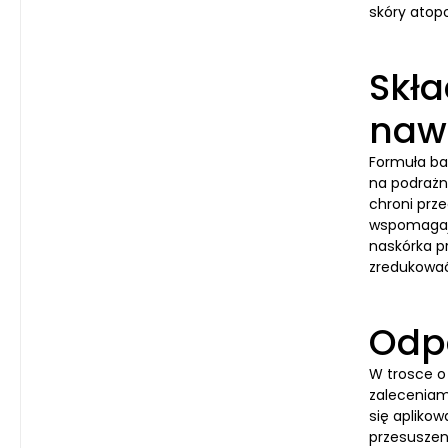
skóry atop
Skła
naw
Formuła ba
na podrażni
chroni prze
wspomagają
naskórka p
zredukować
Odpo
W trosce o
zaleceniam
się apliko
przesuszen