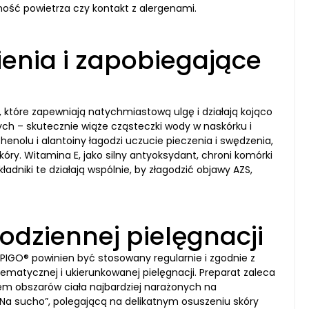
hość powietrza czy kontakt z alergenami.
ienia i zapobiegające
tóre zapewniają natychmiastową ulgę i działają kojąco
nych – skutecznie wiąże cząsteczki wody w naskórku i
henolu i alantoiny łagodzi uczucie pieczenia i swędzenia,
y. Witamina E, jako silny antyoksydant, chroni komórki
niki te działają wspólnie, by złagodzić objawy AZS,
dziennej pielęgnacji
PIGO® powinien być stosowany regularnie i zgodnie z
matycznej i ukierunkowanej pielęgnacji. Preparat zaleca
em obszarów ciała najbardziej narażonych na
 Na sucho”, polegającą na delikatnym osuszeniu skóry