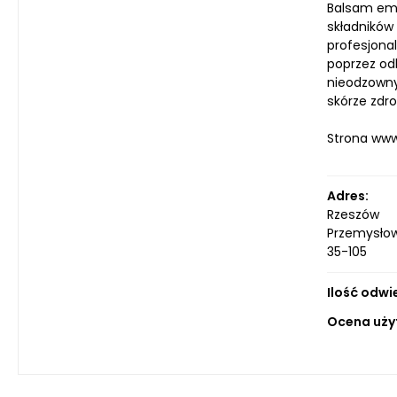
Balsam emo
składników
profesjonal
poprzez od
nieodzowny
skórze zdr
Strona ww
Adres:
Rzeszów
Przemysło
35-105
Ilość odwi
Ocena uży