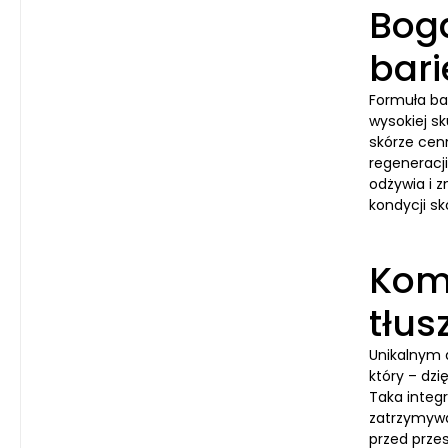
Bog
bari
Formuła ba
wysokiej sk
skórze cen
regeneracj
odżywia i 
kondycji sk
Kom
tłu
Unikalnym 
który – dzi
Taka integr
zatrzymywa
przed prze