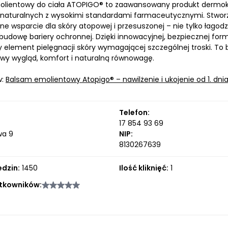
lientowy do ciała ATOPIGO® to zaawansowany produkt dermoko
 naturalnych z wysokimi standardami farmaceutycznymi. Stwo
ne wsparcie dla skóry atopowej i przesuszonej – nie tylko łago
budowę bariery ochronnej. Dzięki innowacyjnej, bezpiecznej fo
 element pielęgnacji skóry wymagającej szczególnej troski. To 
owy wygląd, komfort i naturalną równowagę.
w:
Balsam emolientowy Atopigo® – nawilżenie i ukojenie od 1. dnia
Telefon:
17 854 93 69
wa 9
NIP:
8130267639
edzin:
1450
Ilość kliknięć:
1
tkowników: