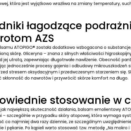
owej, która jest wyjątkowo wrażliwa na zmiany temperatury, suc
dniki łagodzące podrażn
rotom AZS
lsamu ATOPIGO® została dodatkowo wzbogacona o substancje, k
oną skórę. Gliceryna – znana z silnych właściwości higroskopij
d jej utratą, zapewniając długotrwałe nawilżenie. Obecność pant
c jednocześnie procesy gojenia i odbudowy mikrouszkodzeń skór
rzed stresem oksydacyjnym i przedwczesnym starzeniem się. Skład
 skłonność do nawrotów i przywrócić skórze komfort na długo.
wiednie stosowanie w co
 jak największą skuteczność działania, balsam emolientowy ATO
i – szczególnie w przypadku skóry atopowej, która wymaga syste
wać co najmniej dwa razy dziennie, ze szczególnym uwzględnieni
ie i pękanie. Po kąpieli warto stosować tzw. metodę „Na mokro i