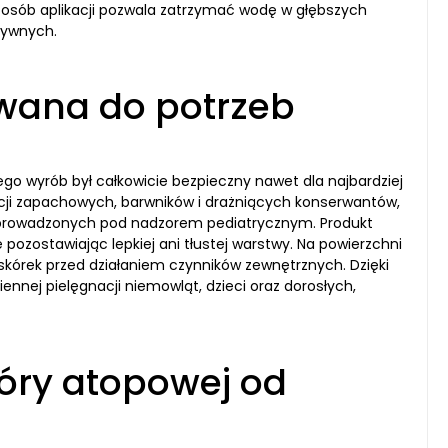
posób aplikacji pozwala zatrzymać wodę w głębszych
tywnych.
wana do potrzeb
go wyrób był całkowicie bezpieczny nawet dla najbardziej
cji zapachowych, barwników i drażniących konserwantów,
 prowadzonych pod nadzorem pediatrycznym. Produkt
 pozostawiając lepkiej ani tłustej warstwy. Na powierzchni
skórek przed działaniem czynników zewnętrznych. Dzięki
ej pielęgnacji niemowląt, dzieci oraz dorosłych,
kóry atopowej od