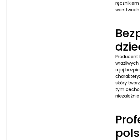
ręcznikiem
warstwach 
Bez
dzie
Producent 
wrażliwych
a jej bezp
charakteryz
skóry twor
tym cechom
niezależnie
Prof
pol