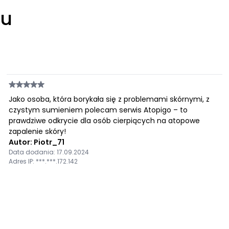
łu
Jako osoba, która borykała się z problemami skórnymi, z
czystym sumieniem polecam serwis Atopigo – to
prawdziwe odkrycie dla osób cierpiących na atopowe
zapalenie skóry!
Autor: Piotr_71
Data dodania: 17.09.2024
Adres IP: ***.***.172.142