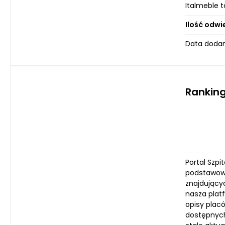
Italmeble 
Ilość odwi
Data dodan
Ranking
Portal Szpi
podstawową
znajdujący
nasza plat
opisy plac
dostępnych