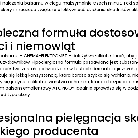
 i nałożeniu balsamu w ciągu maksymalnie trzech minut. Taki s
skóry i znacząco zwiększa efektywność działania składników ak
pieczna formuła dostoso
ci i niemowląt
balsamu – CHEMA-ELEKTROMET – dołożył wszelkich starań, aby je
 użytkowników. Hipoalergiczna formuła pozbawiona jest substan
ieczeństwo zostało potwierdzone w testach dermatologicznych
uje się lekką konsystencją, która bardzo szybko się wchłania, nie
zy się jedynie delikatna warstwa ochronna, która zabezpiecza na
 balsam emolientowy ATOPIGO® idealnie sprawdza się w codzienn
 od typu skóry.
esjonalna pielęgnacja s
skiego producenta