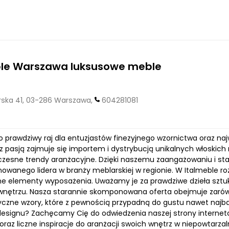
ble Warszawa luksusowe meble
ska 41, 03-286 Warszawa,
604281081
o prawdziwy raj dla entuzjastów finezyjnego wzornictwa oraz najw
 pasją zajmuje się importem i dystrybucją unikalnych włoskich 
czesne trendy aranżacyjne. Dzięki naszemu zaangażowaniu i st
nowanego lidera w branży meblarskiej w regionie. W Italmeble ro
ne elementy wyposażenia. Uważamy je za prawdziwe dzieła sztuk
nętrzu. Nasza starannie skomponowana oferta obejmuje zarówno
yczne wzory, które z pewnością przypadną do gustu nawet naj
designu? Zachęcamy Cię do odwiedzenia naszej strony internet
raz liczne inspiracje do aranżacji swoich wnętrz w niepowtarzal