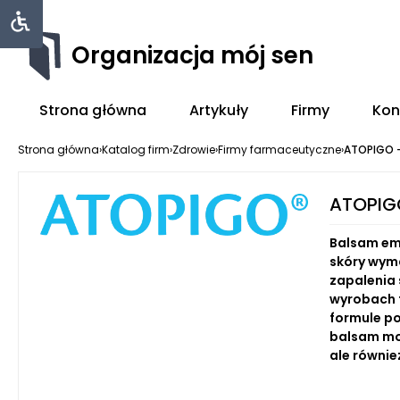
Organizacja mój sen
Strona główna
Artykuły
Firmy
Kon
Strona główna
›
Katalog firm
›
Zdrowie
›
Firmy farmaceutyczne
›
ATOPIGO –
ATOPIGO
Balsam em
skóry wyma
zapalenia 
wyrobach f
formule p
balsam moż
ale równie