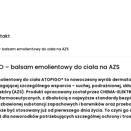
takt
 balsam emolientowy do ciała na AZS
 – balsam emolientowy do ciała na AZS
olientowy do ciała ATOPIGO® to nowoczesny wyrób dermatolo
gającej szczególnego wsparcia – suchej, podrażnionej, skł
skóry (AZS). Produkt opracowany został przez CHEMA-ELEKTR
armaceutycznych, z dbałością o najwyższe standardy bezpie
ozbawionej substancji zapachowych i barwników oraz prze
e być stosowany już od pierwszego dnia życia. To czyni go d
ż dla noworodków potrzebujących szczególnej ochrony i tros