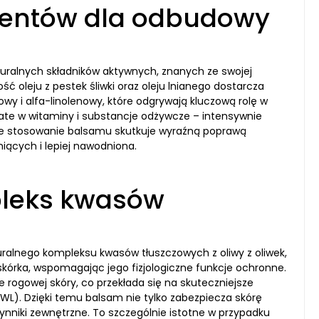
ientów dla odbudowy
uralnych składników aktywnych, znanych ze swojej
ć oleju z pestek śliwki oraz oleju lnianego dostarcza
wy i alfa-linolenowy, które odgrywają kluczową rolę w
gate w witaminy i substancje odżywcze – intensywnie
arne stosowanie balsamu skutkuje wyraźną poprawą
niących i lepiej nawodniona.
pleks kwasów
lnego kompleksu kwasów tłuszczowych z oliwy z oliwek,
naskórka, wspomagając jego fizjologiczne funkcje ochronne.
 rogowej skóry, co przekłada się na skuteczniejsze
WL). Dzięki temu balsam nie tylko zabezpiecza skórę
ynniki zewnętrzne. To szczególnie istotne w przypadku