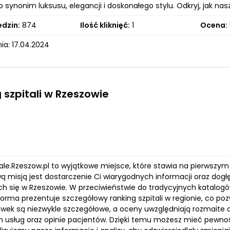
to synonim luksusu, elegancji i doskonałego stylu. Odkryj, jak
edzin:
874
Ilość kliknięć:
1
Ocena:
ia: 17.04.2024
 szpitali w Rzeszowie
tale.Rzeszow.pl to wyjątkowe miejsce, które stawia na pierwszy
 misją jest dostarczenie Ci wiarygodnych informacji oraz do
ch się w Rzeszowie. W przeciwieństwie do tradycyjnych katalogó
forma prezentuje szczegółowy ranking szpitali w regionie, co p
ówek są niezwykle szczegółowe, a oceny uwzględniają rozmaite as
 usług oraz opinie pacjentów. Dzięki temu możesz mieć pewność