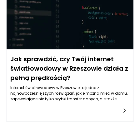
funkcji routera, które mogą znacząco wpłynąć na jakość i
stabilność połączenia.
Jak sprawdzić, czy Twój internet
światłowodowy w Rzeszowie działa z
pełną prędkością?
Internet światłowodowy w Rzeszowie to jedno z
najnowocześniejszych rozwiązań, jakie można mieć w domu,
zapewniające nie tylko szybki transfer danych, ale także
stabilność połączenia. Aby jednak móc w pełni cieszyć się
tymi atutami, ważne jest, aby zsynchronizować oczekiwaną
prędkość z rzeczywistą wydajnością usługi. W pierwszej
kolejności warto skorzystać z testów prędkości, które pomogą
nam określić, czy internet światłowodowy Rzeszów działa na
optymalnym poziomie. Testy te są dostępne w sieci, a ich
wykonanie zajmuje zaledwie kilka minut. Ważne jest jednak,