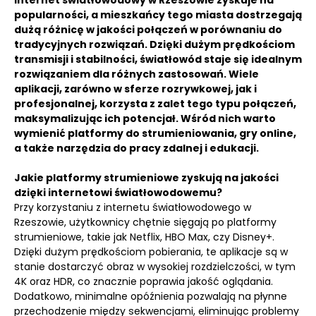
Internet światłowodowy w Rzeszowie zyskuje na
popularności, a mieszkańcy tego miasta dostrzegają
dużą różnicę w jakości połączeń w porównaniu do
tradycyjnych rozwiązań. Dzięki dużym prędkościom
transmisji i stabilności, światłowód staje się idealnym
rozwiązaniem dla różnych zastosowań. Wiele
aplikacji, zarówno w sferze rozrywkowej, jak i
profesjonalnej, korzysta z zalet tego typu połączeń,
maksymalizując ich potencjał. Wśród nich warto
wymienić platformy do strumieniowania, gry online,
a także narzędzia do pracy zdalnej i edukacji.
Jakie platformy strumieniowe zyskują na jakości
dzięki internetowi światłowodowemu?
Przy korzystaniu z internetu światłowodowego w
Rzeszowie, użytkownicy chętnie sięgają po platformy
strumieniowe, takie jak Netflix, HBO Max, czy Disney+.
Dzięki dużym prędkościom pobierania, te aplikacje są w
stanie dostarczyć obraz w wysokiej rozdzielczości, w tym
4K oraz HDR, co znacznie poprawia jakość oglądania.
Dodatkowo, minimalne opóźnienia pozwalają na płynne
przechodzenie między sekwencjami, eliminując problemy