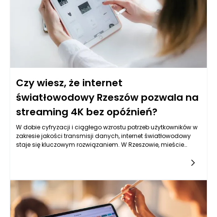
Czy wiesz, że internet
światłowodowy Rzeszów pozwala na
streaming 4K bez opóźnień?
W dobie cyfryzacji i ciągłego wzrostu potrzeb użytkowników w
zakresie jakości transmisji danych, internet światłowodowy
staje się kluczowym rozwiązaniem. W Rzeszowie, mieście
dynamicznie rozwijającym się w różnych aspektach życia
społecznego i gospodarczego, dostępność internetu
światłowodowego otwiera przed mieszkańcami i
przedsiębiorstwami nowe możliwości. Technologia ta oferuje
niezwykle wysokie prędkości przesyłu danych, co umożliwia
płynny streaming w jakości 4K, dotychczas zarezerwowany
dla niewielkiej grupy użytkowników z odpowiednim sprzętem
oraz stabilnym łączem. Dzięki internetowi światłowodowemu