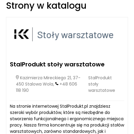
Strony w katalogu
aby podczas testów nie korzystać z innych urządzeń, które
mogłyby obciążyć łącze, a także aby sprawdzić połączenie z
urządzenia przewodowego, co zapewnia większą dokładność
wyników.
StalProdukt stoły warsztatowe
Kazimierza Mireckiego 21, 37-
StalProdukt
450 Stalowa Wola,
+48 606
stoły
118 190
warsztatowe
Na stronie internetowej StalProdukt.pl znajdziesz
szeroki wybór produktów, które są niezbędne do
stworzenia funkcjonalnego i ergonomicznego miejsca
pracy. Nasza firma koncentruje się na produkcji stołów
warsztatowych, zarówno standardowych, jak i