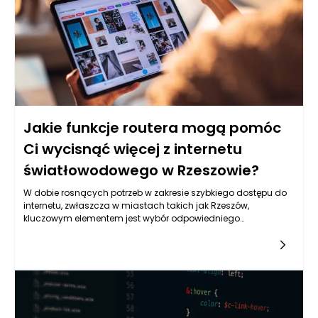
Rzeszów, mieszkańcy mogą nie tylko cieszyć się najszerszą
gamą dostępnych treści audiowizualnych, ale także
korzystać z nich w sposób, który wcześniej wydawał się
nieosiągalny.
Jakie funkcje routera mogą pomóc
Ci wycisnąć więcej z internetu
światłowodowego w Rzeszowie?
W dobie rosnących potrzeb w zakresie szybkiego dostępu do
internetu, zwłaszcza w miastach takich jak Rzeszów,
kluczowym elementem jest wybór odpowiedniego
routera. Internet światłowodowy Rzeszów cieszy się dużym
zainteresowaniem, jednak to, jak wydajnie wykorzystamy jego
możliwości, w dużej mierze zależy od zaawansowanych
funkcji, jakie oferuje router. Dostęp do światłowodu to
gwarancja dużych prędkości, ale aby wykorzystać ich pełny
potencjał, konieczne jest posiadanie sprzętu, który potrafi te
prędkości obsłużyć. Warto zwrócić uwagę na kilka kluczowych