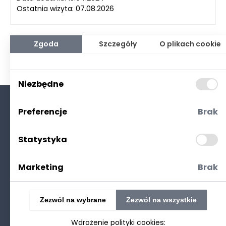
Ostatnia wizyta: 07.08.2026
Zgoda
Szczegóły
O plikach cookie
Niezbędne
Preferencje
Brak
O nas
Kontakt
Statystyka
Polityka prywatności
(RODO. Cookies)
Marketing
Brak
Zezwól na wybrane
Zezwól na wszystkie
Wdrożenie polityki cookies:
©2025 Realizacja
strony www
: Technetium.pl