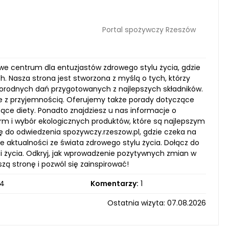
Portal spożywczy Rzeszów
ziwe centrum dla entuzjastów zdrowego stylu życia, gdzie
h. Nasza strona jest stworzona z myślą o tych, którzy
norodnych dań przygotowanych z najlepszych składników.
ie z przyjemnością. Oferujemy także porady dotyczące
ce diety. Ponadto znajdziesz u nas informacje o
rm i wybór ekologicznych produktów, które są najlepszym
ę do odwiedzenia spozywczy.rzeszow.pl, gdzie czeka na
e aktualności ze świata zdrowego stylu życia. Dołącz do
i życia. Odkryj, jak wprowadzenie pozytywnych zmian w
ą stronę i pozwól się zainspirować!
4
Komentarzy:
1
Ostatnia wizyta: 07.08.2026