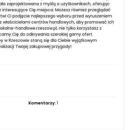
ła zaprojektowana z myślą o użytkownikach, oferując
esz interesujące Cię miejsca. Możesz również przeglądać
ułatwi Ci podjęcie najlepszego wyboru przed wyruszeniem
y z właścicielami centrów handlowych, aby promować ich
okalne-handlowe.rzeszow.pl, nie tylko korzystasz z
ęcamy Cię do odkrywania szerokiej gamy ofert
py w Rzeszowie staną się dla Ciebie wyjątkowym
lizacji Twojej zakupowej przygody!
Komentarzy:
1