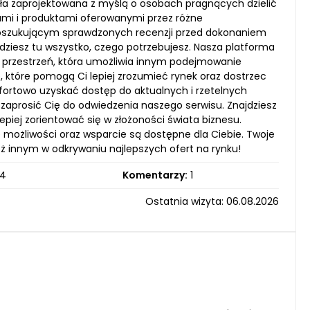
ała zaprojektowana z myślą o osobach pragnących dzielić
ami i produktami oferowanymi przez różne
 poszukującym sprawdzonych recenzji przed dokonaniem
dziesz tu wszystko, czego potrzebujesz. Nasza platforma
że przestrzeń, która umożliwia innym podejmowanie
 które pomogą Ci lepiej zrozumieć rynek oraz dostrzec
fortowo uzyskać dostęp do aktualnych i rzetelnych
aprosić Cię do odwiedzenia naszego serwisu. Znajdziesz
lepiej zorientować się w złożoności świata biznesu.
e możliwości oraz wsparcie są dostępne dla Ciebie. Twoje
óż innym w odkrywaniu najlepszych ofert na rynku!
4
Komentarzy:
1
Ostatnia wizyta: 06.08.2026