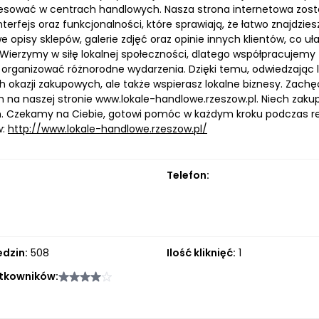
resować w centrach handlowych. Nasza strona internetowa zosta
interfejs oraz funkcjonalności, które sprawiają, że łatwo znajdzi
 opisy sklepów, galerie zdjęć oraz opinie innych klientów, co 
 Wierzymy w siłę lokalnej społeczności, dlatego współpracujem
 organizować różnorodne wydarzenia. Dzięki temu, odwiedzając l
h okazji zakupowych, ale także wspierasz lokalne biznesy. Zach
 na naszej stronie www.lokale-handlowe.rzeszow.pl. Niech zaku
. Czekamy na Ciebie, gotowi pomóc w każdym kroku podczas rea
w:
http://www.lokale-handlowe.rzeszow.pl/
Telefon:
edzin:
508
Ilość kliknięć:
1
tkowników: