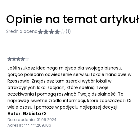
Opinie na temat artyku
Średnia ocena
(1)
Jeśli szukasz idealnego miejsca dla swojego biznesu,
gorąco polecam odwiedzenie serwisu Lokale handlowe w
Rzeszowie. Znajdziesz tam szeroki wybór lokali w
atrakcyjnych lokalizacjach, które spełnią Twoje
oczekiwania i pomogą rozwinąć Twoją działalność. To
naprawdę świetne źródło informacji, które zaoszczędzi Ci
wiele czasu i pomoże w podjęciu najlepszej decyzji!
Autor: Elżbieta72
Data dodania: 01.05.2024
Adres IP: ***.***.209.106