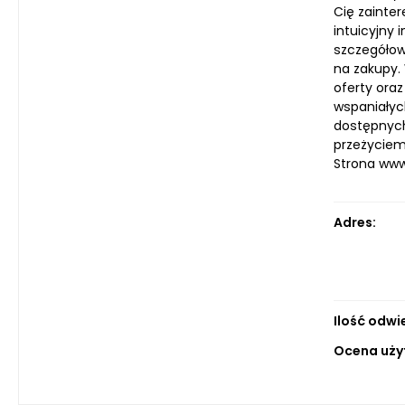
Cię zainte
intuicyjny 
szczegółowe
na zakupy.
oferty oraz
wspaniałyc
dostępnych
przeżyciem
Strona ww
Adres:
Ilość odwi
Ocena uży