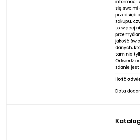
informacji
się swoimi
przedsiębi
zakupu, cz
to więcej n
przemyślan
jakość świ
danych, kt
tam nie tyl
Odwiedź nas
zdanie jes
Ilość odwi
Data dodan
Katalog