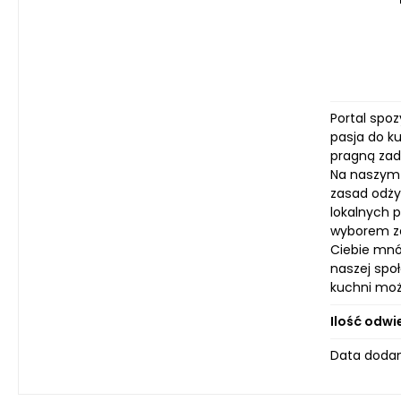
Portal spoz
pasja do ku
pragną zad
Na naszym 
zasad odży
lokalnych 
wyborem za
Ciebie mnós
naszej spo
kuchni moż
Ilość odwi
Data dodan