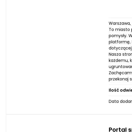
Warszawa, 
To miasto p
pomysły. W
platformę,
dotyczącej
Nasza stro
każdemu, kt
ugruntowan
Zachęcamy 
przekonaj 
Ilość odwi
Data dodan
Portal 