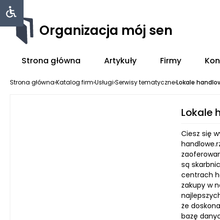
Organizacja mój sen
Strona główna
Artykuły
Firmy
Kon
Strona główna
›
Katalog firm
›
Usługi
›
Serwisy tematyczne
›
Lokale handlo
Lokale 
Ciesz się 
handlowe.r
zaoferowan
są skarbni
centrach h
zakupy w n
najlepszyc
że doskona
bazę danyc