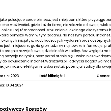
jako pulsujące serce biznesu, jest miejscem, które przyciąga z
ełne możliwości, gdzie każda firma, niezależnie od swojej wielk
 obliczu tej różnorodności, zrozumienie lokalnego ekosystem
 która pomoże Wam w tym zadaniu. Na naszym portalu Intranet.
 lokalnych inicjatyw, nadchodzących wydarzeń oraz dostępnych 
na jest miejscem, gdzie gromadzimy najnowsze informacje, prak
o pragnie rozwijać swoją działalność w stolicy. Bez względu na t
ą pozycję na rynku, nasz portal stanie się Twoim niezawodny
do odwiedzenia Intranet.Warszawa.pl i odkrycia bogactwa możli
się, jak można efektywnie wykorzystać potencjał stolicy dla sw
edzin:
2923
Ilość kliknięć:
1
Ocena:
ia: 10.04.2024
spożywczy Rzeszów