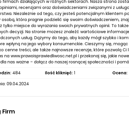
 o firmach działających w różnych sektorach. Nasza strona zost
 opiniami, recenzjami oraz doświadczeniami związanymi z usług
orstwa. Niezależnie od tego, czy jesteś potencjalnym klientem
y osobą, która pragnie podzielić się swoim doświadczeniem, znaj
iż tylko miejsce do wyrażania swoich prywatnych opinii. To tak
ych decyzji. Na stronie możesz znaleźć wartościowe informacje,
adczonych usług. Dążymy do tego, aby każdy mógł szybko i kom
óre wpłyną na jego wybory konsumenckie. Cieszymy się, mogąc z
ko cenne treści, ale także najnowsze recenzje, które pozwolą Ci 
 na www.prawoisprawiedliwosc.net.pl i przekonaj się, jakie now
t dla nas ważne – dołącz do naszej rosnącej społeczności i pom
edzin:
484
Ilość kliknięć:
1
Ocena:
ia: 09.04.2024
 Firm