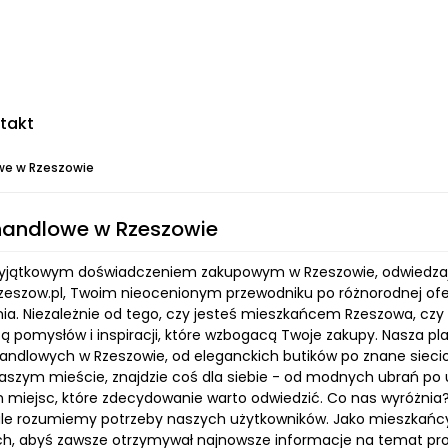
takt
we w Rzeszowie
handlowe w Rzeszowie
wyjątkowym doświadczeniem zakupowym w Rzeszowie, odwiedzaj
zeszow.pl, Twoim nieocenionym przewodniku po różnorodnej ofe
ia. Niezależnie od tego, czy jesteś mieszkańcem Rzeszowa, czy 
cą pomysłów i inspiracji, które wzbogacą Twoje zakupy. Nasza
andlowych w Rzeszowie, od eleganckich butików po znane sieciow
aszym mieście, znajdzie coś dla siebie - od modnych ubrań po u
h miejsc, które zdecydowanie warto odwiedzić. Co nas wyróżnia? 
le rozumiemy potrzeby naszych użytkowników. Jako mieszkańc
h, abyś zawsze otrzymywał najnowsze informacje na temat pro