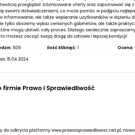
atwością przeglądać zróżnicowane oferty oraz zapoznawać się z
i się swoimi doświadczeniami, co może pomóc w podjęciu najlepsz
lko informowanie, ale także wspieranie użytkowników w dążeniu d
ie tylko obszerny wykaz cenionych gabinetów, ale także praktycz
które mogą ułatwić cały proces. Dlatego serdecznie zapraszamy 
osto możesz zacząć swoją drogę do zdrowia i lepszej kondycji!
edzin:
509
Ilość kliknięć:
1
Ocena:
ia: 15.04.2024
o firmie Prawo i Sprawiedliwość
 do odkrycia platformy www.prawoisprawiedliwosc.net.pl, nowo