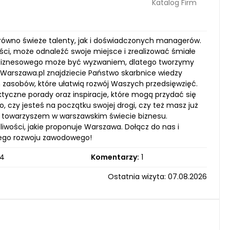
Katalog Firm
arówno świeże talenty, jak i doświadczonych managerów.
ości, może odnaleźć swoje miejsce i zrealizować śmiałe
u biznesowego może być wyzwaniem, dlatego tworzymy
Warszawa.pl znajdziecie Państwo skarbnice wiedzy
zasobów, które ułatwią rozwój Waszych przedsięwzięć.
tyczne porady oraz inspiracje, które mogą przydać się
o, czy jesteś na początku swojej drogi, czy też masz już
m towarzyszem w warszawskim świecie biznesu.
wości, jakie proponuje Warszawa. Dołącz do nas i
ojego rozwoju zawodowego!
4
Komentarzy:
1
Ostatnia wizyta: 07.08.2026