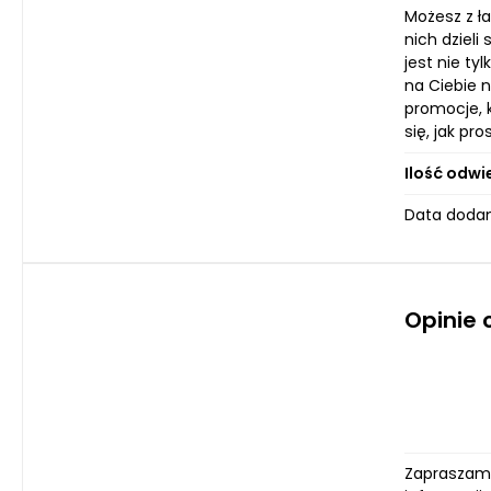
Możesz z ł
nich dziel
jest nie ty
na Ciebie n
promocje, 
się, jak pr
Ilość odwi
Data dodan
Opinie 
Zapraszamy