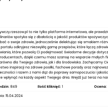
ywczy.rzeszow.pl to nie tylko platforma internetowa, ale prawd
linariów spotyka się z dbałością o jakość produktów spożywczyc
bać o swoje zdrowie, jednocześnie delektując się smakiem róż
portalu odkryjesz niezwykłą gamę przepisów, które łączą zdrow
wiania, które pozwolą Ci podejmować świadome decyzje dotyczą
producentach, dzięki czemu masz szansę na wsparcie małych fi
równo dla Twojego zdrowia, jak i dla środowiska. Zachęcamy Ci
two inspiracji na zdrowe posiłki, fachowe porady oraz najnowsz
łeczności i razem z nami dąż do poprawy samopoczucia i jakośc
e wpłynąć na każdy aspekt Twojego dnia. Wejdź już teraz na nasz
edzin:
849
Ilość kliknięć:
1
Ocena:
ia: 15.04.2024