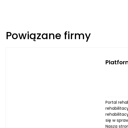
Powiązane firmy
Platfor
Portal reha
rehabilitac
rehabilitac
się w spraw
Nasza stron