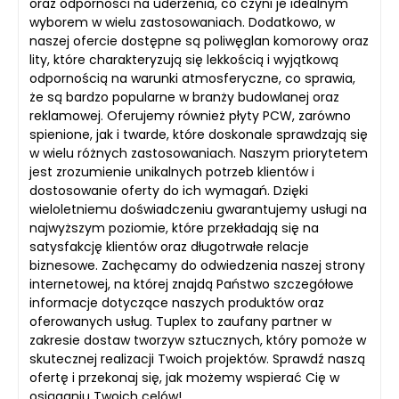
oraz odporności na uderzenia, co czyni je idealnym
wyborem w wielu zastosowaniach. Dodatkowo, w
naszej ofercie dostępne są poliwęglan komorowy oraz
lity, które charakteryzują się lekkością i wyjątkową
odpornością na warunki atmosferyczne, co sprawia,
że są bardzo popularne w branży budowlanej oraz
reklamowej. Oferujemy również płyty PCW, zarówno
spienione, jak i twarde, które doskonale sprawdzają się
w wielu różnych zastosowaniach. Naszym priorytetem
jest zrozumienie unikalnych potrzeb klientów i
dostosowanie oferty do ich wymagań. Dzięki
wieloletniemu doświadczeniu gwarantujemy usługi na
najwyższym poziomie, które przekładają się na
satysfakcję klientów oraz długotrwałe relacje
biznesowe. Zachęcamy do odwiedzenia naszej strony
internetowej, na której znajdą Państwo szczegółowe
informacje dotyczące naszych produktów oraz
oferowanych usług. Tuplex to zaufany partner w
zakresie dostaw tworzyw sztucznych, który pomoże w
skutecznej realizacji Twoich projektów. Sprawdź naszą
ofertę i przekonaj się, jak możemy wspierać Cię w
osiąganiu Twoich celów!