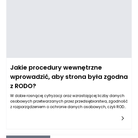
czynnikiem jest odpowiednia wilgotność drewna,
nieprzekraczająca zazwyczaj 12-14%. ZBYTA wysoka
wilgotność może prowadzić do deformacji i osłabienia
materiału, co negatywnie wpływa na jakość wyrobów
końcowych.
Jakie procedury wewnętrzne
wprowadzić, aby strona była zgodna
z RODO?
W dobie rosnącej cyfryzacji oraz wzrastającej liczby danych
osobowych przetwarzanych przez przedsiębiorstwa, zgodność
z rozporządzeniem o ochronie danych osobowych, czyli RODO,
stała się kluczowym elementem funkcjonowania każdej