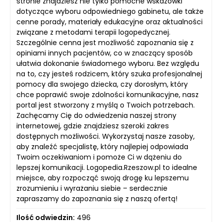
stronie znajdziesz nie tylko pomocne wskazówki
dotyczące wyboru odpowiedniego gabinetu, ale także
cenne porady, materiały edukacyjne oraz aktualności
związane z metodami terapii logopedycznej.
Szczególnie cenna jest możliwość zapoznania się z
opiniami innych pacjentów, co w znaczący sposób
ułatwia dokonanie świadomego wyboru. Bez względu
na to, czy jesteś rodzicem, który szuka profesjonalnej
pomocy dla swojego dziecka, czy dorosłym, który
chce poprawić swoje zdolności komunikacyjne, nasz
portal jest stworzony z myślą o Twoich potrzebach.
Zachęcamy Cię do odwiedzenia naszej strony
internetowej, gdzie znajdziesz szeroki zakres
dostępnych możliwości. Wykorzystaj nasze zasoby,
aby znaleźć specjalistę, który najlepiej odpowiada
Twoim oczekiwaniom i pomoże Ci w dążeniu do
lepszej komunikacji. Logopedia.Rzeszow.pl to idealne
miejsce, aby rozpocząć swoją drogę ku lepszemu
zrozumieniu i wyrażaniu siebie – serdecznie
zapraszamy do zapoznania się z naszą ofertą!
Ilość odwiedzin:
496