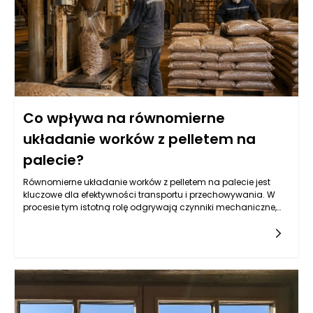
systemy wyciągu, które powinny skutecznie transportować
pellet z silosu do następnego etapu produkcji, minimalizując
jednocześnie utratę materiału i zapewniając odpowiedni
poziom ciśnienia.
Co wpływa na równomierne
układanie worków z pelletem na
palecie?
Równomierne układanie worków z pelletem na palecie jest
kluczowe dla efektywności transportu i przechowywania. W
procesie tym istotną rolę odgrywają czynniki mechaniczne,
takie jak sposób napełniania worków oraz ich rozkład masy.
Musi być on harmoniczny, aby zminimalizować ryzyko
przewrócenia palety lub uszkodzenia woreczków. Maszyny
pakujące do pelletu, stworzone z myślą o precyzyjnym i
szybkim napełnianiu, mają znaczący wpływ na ten proces.
Odpowiednia kalibracja maszyn oraz rodzaj
wykorzystywanego materiału, z którego wykonane są worki,
mogą podnieść stabilność ładunku na palecie oraz ochronić