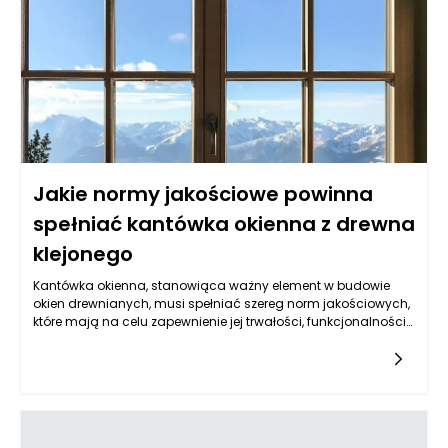
zawartość przed ewentualnymi uszkodzeniami.
Jakie normy jakościowe powinna
spełniać kantówka okienna z drewna
klejonego
Kantówka okienna, stanowiąca ważny element w budowie
okien drewnianych, musi spełniać szereg norm jakościowych,
które mają na celu zapewnienie jej trwałości, funkcjonalności
oraz estetyki. Przede wszystkim, istotne jest, aby drewno, z
którego wykonana jest kantówka, pochodziło z
certyfikowanych źródeł. Oznacza to, że surowiec powinien być
pozyskiwany w sposób zrównoważony, z poszanowaniem dla
środowiska. Drewno klejone powinno być wolne od wad
strukturalnych, takich jak sęki, pęknięcia czy inne defekty, które
mogłyby osłabić jego wytrzymałość. Obok tego, ważnym