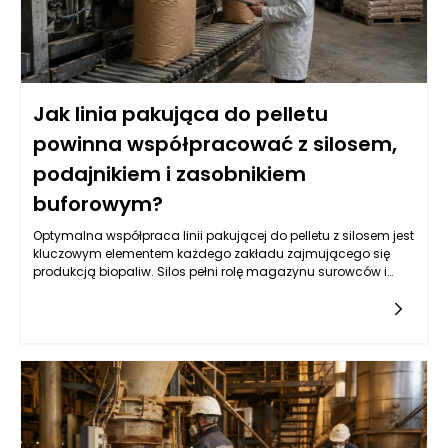
Jak linia pakująca do pelletu
powinna współpracować z silosem,
podajnikiem i zasobnikiem
buforowym?
Optymalna współpraca linii pakującej do pelletu z silosem jest
kluczowym elementem każdego zakładu zajmującego się
produkcją biopaliw. Silos pełni rolę magazynu surowców i
dostarcza pellet do dalszego przetwarzania. Zarządzanie
przepływem tych materiałów wymaga nie tylko precyzyjnie
zaprojektowanego systemu transportowego, ale także
odpowiednio dobranych urządzeń, które zapewnią ciągłość
produkcji. Właściwa konstrukcja silosu, w tym jego pojemność
oraz system wentylacji, ma ogromny wpływ na jakość
składowanych pelletów. Wydajność linii pakującej będzie
bowiem zależna od regularności i szybkości dostarczania
surowców. Kluczowym elementem w tym współdziałaniu są