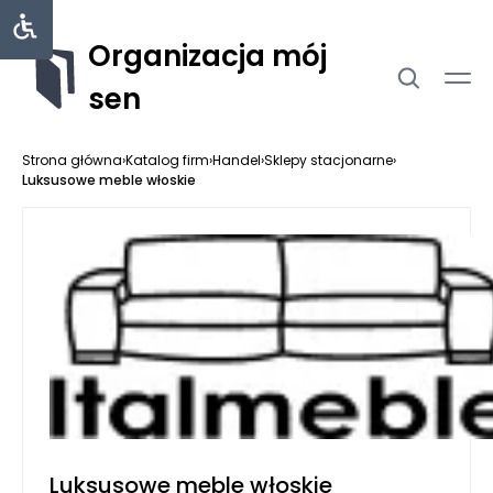
Organizacja mój
sen
Strona główna
›
Katalog firm
›
Handel
›
Sklepy stacjonarne
›
Luksusowe meble włoskie
Luksusowe meble włoskie