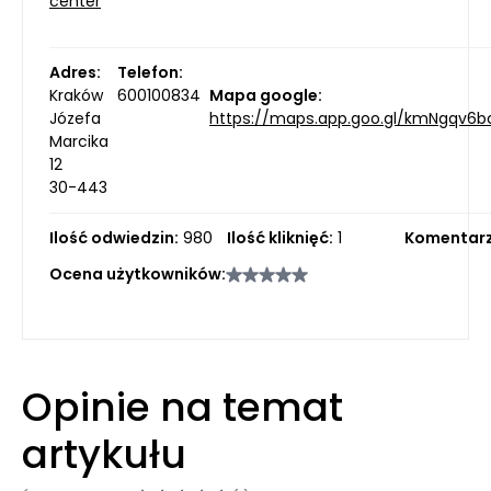
center
Adres:
Telefon:
Kraków
600100834
Mapa google:
Józefa
https://maps.app.goo.gl/kmNgqv6
Marcika
12
30-443
Ilość odwiedzin:
980
Ilość kliknięć:
1
Komentarz
Ocena użytkowników:
Opinie na temat
artykułu