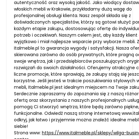
autentyczność oraz wysoką jakość. Jako wiodący dosta
włoskich mebli w Krakowie, przykładamy dużą wagę do
profesjonalnej obsługi klienta. Nasz zespół składa się z
doświadczonych specjalistów, którzy są gotowi służyć 
każdym etapie zakupu, dostosowując ofertę do indywidu
potrzeb i oczekiwań. Naszym celem jest, aby każdy klient 
wyjątkowo i miał najlepsze wsparcie przy wyborze mebli.
Italmeble.pl to gwarancja wygody i satysfakcji. Nasza ofer
skierowana zarówno do osób prywatnych, które pragną 
swoje wnętrza, jak i przedsiębiorców poszukujących oryg
rozwiązań do swoich działalności. Oferujemy atrakcyjne 
liczne promocje, które sprawiają, że zakupy stają się jeszc
korzystne. Jeśli jesteś w trakcie poszukiwania stylowych 
mebli, Italmeble.pl jest idealnym miejscem na Twoje zaku
Serdecznie zapraszamy do zapoznania się z naszą różno
ofertą oraz skorzystania z naszych profesjonalnych usług
pomogą Ci stworzyć wnętrza, które będą zarówno piękne, 
funkcjonalne. Odwiedź naszą stronę internetową www.ital
odkryj, jak łatwo i przyjemnie można znaleźć idealne mebl
siebie!
Strona www:
https://www.italmeble.pl/sklepy/wilga-busi