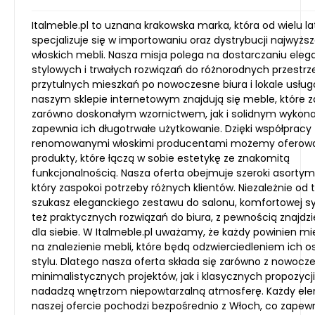
Italmeble.pl to uznana krakowska marka, która od wielu la
specjalizuje się w importowaniu oraz dystrybucji najwyższ
włoskich mebli. Nasza misja polega na dostarczaniu eleg
stylowych i trwałych rozwiązań do różnorodnych przestrz
przytulnych mieszkań po nowoczesne biura i lokale usłu
naszym sklepie internetowym znajdują się meble, które 
zarówno doskonałym wzornictwem, jak i solidnym wykon
zapewnia ich długotrwałe użytkowanie. Dzięki współpracy 
renomowanymi włoskimi producentami możemy oferow
produkty, które łączą w sobie estetykę ze znakomitą
funkcjonalnością. Nasza oferta obejmuje szeroki asortym
który zaspokoi potrzeby różnych klientów. Niezależnie od 
szukasz eleganckiego zestawu do salonu, komfortowej sy
też praktycznych rozwiązań do biura, z pewnością znajdz
dla siebie. W Italmeble.pl uważamy, że każdy powinien m
na znalezienie mebli, które będą odzwierciedleniem ich 
stylu. Dlatego nasza oferta składa się zarówno z nowocz
minimalistycznych projektów, jak i klasycznych propozycji
nadadzą wnętrzom niepowtarzalną atmosferę. Każdy el
naszej ofercie pochodzi bezpośrednio z Włoch, co zapewn