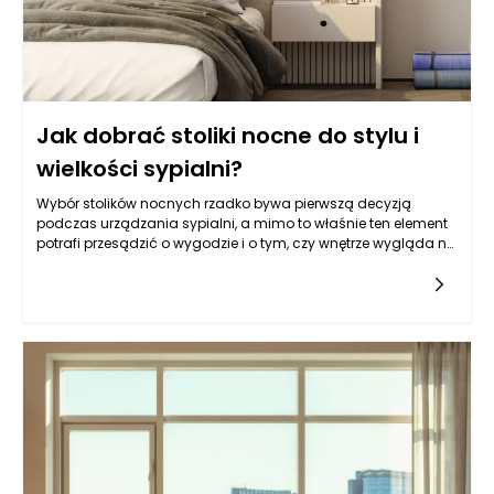
Jak dobrać stoliki nocne do stylu i
wielkości sypialni?
Wybór stolików nocnych rzadko bywa pierwszą decyzją
podczas urządzania sypialni, a mimo to właśnie ten element
potrafi przesądzić o wygodzie i o tym, czy wnętrze wygląda na
dopracowane. Stoliki nocne stoją w bezpośrednim
sąsiedztwie łóżka, więc są używane codziennie: odkładamy
na nie telefon, książkę, okulary, kubek z herbatą, a czasem też
kosmetyki czy drobne akcesoria. Gdy ich brakuje lub są źle
dobrane, przestrzeń wokół łóżka szybko robi się chaotyczna, a
w praktyce zaczynamy odkładać rzeczy „gdzie popadnie”, co
psuje zarówno komfort, jak i estetykę. Dobrze dopasowane
stoliki nocne porządkują rutynę wieczorną i poranną, bo
najważniejsze przedmioty są zawsze pod ręką, a jednocześnie
można je łatwo schować, jeśli zależy nam na
minimalistycznym efekcie. Wbrew pozorom stoliki nocne nie
muszą być identyczne po obu stronach łóżka, ale powinny