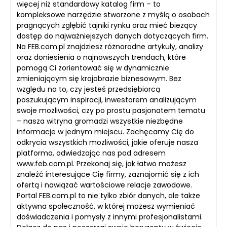
więcej niż standardowy katalog firm – to
kompleksowe narzędzie stworzone z myślą o osobach
pragnących zgłębić tajniki rynku oraz mieć bieżący
dostęp do najważniejszych danych dotyczących firm.
Na FEB.com.pl znajdziesz różnorodne artykuły, analizy
oraz doniesienia o najnowszych trendach, które
pomogą Ci zorientować się w dynamicznie
zmieniającym się krajobrazie biznesowym. Bez
względu na to, czy jesteś przedsiębiorcą
poszukującym inspiracji, inwestorem analizującym
swoje możliwości, czy po prostu pasjonatem tematu
– nasza witryna gromadzi wszystkie niezbędne
informacje w jednym miejscu. Zachęcamy Cię do
odkrycia wszystkich możliwości, jakie oferuje nasza
platforma, odwiedzając nas pod adresem
www.feb.com.pl. Przekonaj się, jak łatwo możesz
znaleźć interesujące Cię firmy, zaznajomić się z ich
ofertą i nawiązać wartościowe relacje zawodowe.
Portal FEB.com.pl to nie tylko zbiór danych, ale także
aktywna społeczność, w której możesz wymieniać
doświadczenia i pomysły z innymi profesjonalistami.