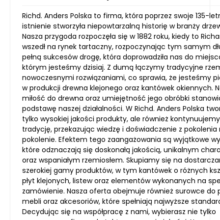
Richd. Anders Polska to firma, która poprzez swoje 135-let
istnienie stworzyła niepowtarzalną historię w branży drze
Nasza przygoda rozpoczęła się w 1882 roku, kiedy to Rich
wszedł na rynek tartaczny, rozpoczynając tym samym dł
pełną sukcesów drogę, która doprowadziła nas do miejsc
którym jesteśmy dzisiaj. Z dumą łączymy tradycyjne rzem
nowoczesnymi rozwiązaniami, co sprawia, że jesteśmy p
w produkcji drewna klejonego oraz kantówek okiennych. 
miłość do drewna oraz umiejętność jego obróbki stanowi
podstawę naszej działalności. W Richd. Anders Polska tw
tylko wysokiej jakości produkty, ale również kontynuujem
tradycję, przekazując wiedzę i doświadczenie z pokolenia
pokolenie. Efektem tego zaangażowania są wyjątkowe wy
które odznaczają się doskonałą jakością, unikalnym cha
oraz wspaniałym rzemiosłem. Skupiamy się na dostarcza
szerokiej gamy produktów, w tym kantówek o różnych ksz
płyt klejonych, listew oraz elementów wykonanych na sp
zamówienie. Nasza oferta obejmuje również surowce do p
mebli oraz akcesoriów, które spełniają najwyższe standard
Decydując się na współpracę z nami, wybierasz nie tylko