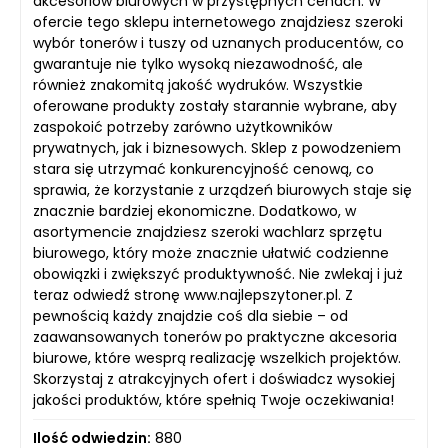
akcesoriów biurowych w przystępnych cenach. W
ofercie tego sklepu internetowego znajdziesz szeroki
wybór tonerów i tuszy od uznanych producentów, co
gwarantuje nie tylko wysoką niezawodność, ale
również znakomitą jakość wydruków. Wszystkie
oferowane produkty zostały starannie wybrane, aby
zaspokoić potrzeby zarówno użytkowników
prywatnych, jak i biznesowych. Sklep z powodzeniem
stara się utrzymać konkurencyjność cenową, co
sprawia, że korzystanie z urządzeń biurowych staje się
znacznie bardziej ekonomiczne. Dodatkowo, w
asortymencie znajdziesz szeroki wachlarz sprzętu
biurowego, który może znacznie ułatwić codzienne
obowiązki i zwiększyć produktywność. Nie zwlekaj i już
teraz odwiedź stronę www.najlepszytoner.pl. Z
pewnością każdy znajdzie coś dla siebie – od
zaawansowanych tonerów po praktyczne akcesoria
biurowe, które wesprą realizację wszelkich projektów.
Skorzystaj z atrakcyjnych ofert i doświadcz wysokiej
jakości produktów, które spełnią Twoje oczekiwania!
Ilość odwiedzin:
880