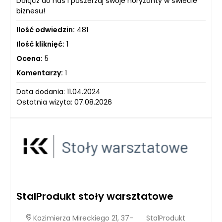
Dołącz do nas i poszerzaj swoje horyzonty w świecie
biznesu!
Ilość odwiedzin:
481
Ilość kliknięć:
1
Ocena:
5
Komentarzy:
1
Data dodania: 11.04.2024
Ostatnia wizyta: 07.08.2026
StalProdukt stoły warsztatowe
Kazimierza Mireckiego 21, 37-
StalProdukt