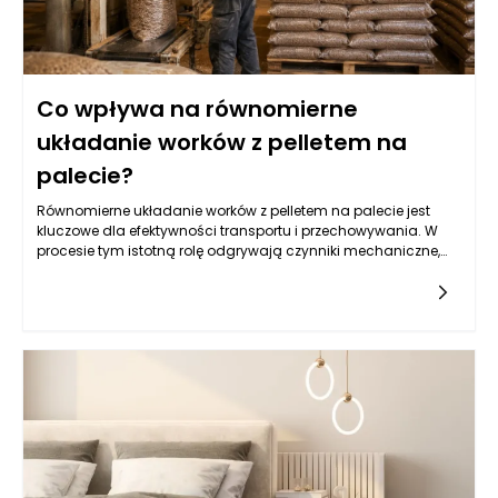
Co wpływa na równomierne
układanie worków z pelletem na
palecie?
Równomierne układanie worków z pelletem na palecie jest
kluczowe dla efektywności transportu i przechowywania. W
procesie tym istotną rolę odgrywają czynniki mechaniczne,
takie jak sposób napełniania worków oraz ich rozkład masy.
Musi być on harmoniczny, aby zminimalizować ryzyko
przewrócenia palety lub uszkodzenia woreczków. Maszyny
pakujące do pelletu, stworzone z myślą o precyzyjnym i
szybkim napełnianiu, mają znaczący wpływ na ten proces.
Odpowiednia kalibracja maszyn oraz rodzaj
wykorzystywanego materiału, z którego wykonane są worki,
mogą podnieść stabilność ładunku na palecie oraz ochronić
zawartość przed ewentualnymi uszkodzeniami.