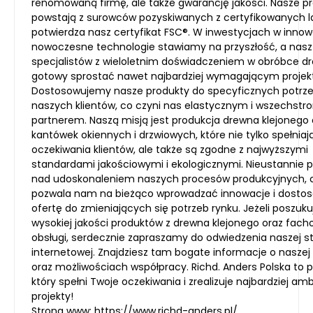
renomowaną firmę, ale także gwarancję jakości. Nasze p
powstają z surowców pozyskiwanych z certyfikowanych l
potwierdza nasz certyfikat FSC®. W inwestycjach w innow
nowoczesne technologie stawiamy na przyszłość, a nasz
specjalistów z wieloletnim doświadczeniem w obróbce dr
gotowy sprostać nawet najbardziej wymagającym projek
Dostosowujemy nasze produkty do specyficznych potrz
naszych klientów, co czyni nas elastycznym i wszechst
partnerem. Naszą misją jest produkcja drewna klejonego 
kantówek okiennych i drzwiowych, które nie tylko spełniaj
oczekiwania klientów, ale także są zgodne z najwyższymi
standardami jakościowymi i ekologicznymi. Nieustannie 
nad udoskonaleniem naszych procesów produkcyjnych, 
pozwala nam na bieżąco wprowadzać innowacje i dost
ofertę do zmieniających się potrzeb rynku. Jeżeli poszuku
wysokiej jakości produktów z drewna klejonego oraz fach
obsługi, serdecznie zapraszamy do odwiedzenia naszej s
internetowej. Znajdziesz tam bogate informacje o naszej 
oraz możliwościach współpracy. Richd. Anders Polska to p
który spełni Twoje oczekiwania i zrealizuje najbardziej am
projekty!
Strona www:
https://www.richd-anders.pl/