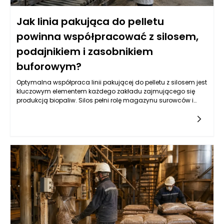
Jak linia pakująca do pelletu
powinna współpracować z silosem,
podajnikiem i zasobnikiem
buforowym?
Optymalna współpraca linii pakującej do pelletu z silosem jest
kluczowym elementem każdego zakładu zajmującego się
produkcją biopaliw. Silos pełni rolę magazynu surowców i
dostarcza pellet do dalszego przetwarzania. Zarządzanie
przepływem tych materiałów wymaga nie tylko precyzyjnie
zaprojektowanego systemu transportowego, ale także
odpowiednio dobranych urządzeń, które zapewnią ciągłość
produkcji. Właściwa konstrukcja silosu, w tym jego pojemność
oraz system wentylacji, ma ogromny wpływ na jakość
składowanych pelletów. Wydajność linii pakującej będzie
bowiem zależna od regularności i szybkości dostarczania
surowców. Kluczowym elementem w tym współdziałaniu są
systemy wyciągu, które powinny skutecznie transportować
pellet z silosu do następnego etapu produkcji, minimalizując
jednocześnie utratę materiału i zapewniając odpowiedni
poziom ciśnienia.