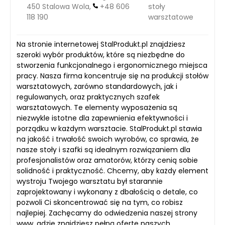
450 Stalowa Wola,
+48 606
stoły
118 190
warsztatowe
Na stronie internetowej StalProdukt.pl znajdziesz
szeroki wybór produktów, które są niezbędne do
stworzenia funkcjonalnego i ergonomicznego miejsca
pracy. Nasza firma koncentruje się na produkcji stołów
warsztatowych, zarówno standardowych, jak i
regulowanych, oraz praktycznych szafek
warsztatowych. Te elementy wyposażenia są
niezwykle istotne dla zapewnienia efektywności i
porządku w każdym warsztacie. StalProdukt.pl stawia
na jakość i trwałość swoich wyrobów, co sprawia, że
nasze stoły i szafki są idealnym rozwiązaniem dla
profesjonalistów oraz amatorów, którzy cenią sobie
solidność i praktyczność. Chcemy, aby każdy element
wystroju Twojego warsztatu był starannie
zaprojektowany i wykonany z dbałością o detale, co
pozwoli Ci skoncentrować się na tym, co robisz
najlepiej. Zachęcamy do odwiedzenia naszej strony
www, gdzie znajdziesz pełną ofertę naszych