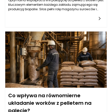
Optymalna współpraca linii pakującej do pelletu z silosem jest
kluczowym elementem każdego zakładu zajmującego się
produkcją biopaliw. Silos pełni rolę magazynu surowców i
dostarcza pellet do dalszego przetwarzania. Zarządzanie
przepływem tych materiałów wymaga nie tylko precyzyjnie
zaprojektowanego systemu transportowego, ale także
odpowiednio dobranych urządzeń, które zapewnią ciągłość
produkcji. Właściwa konstrukcja silosu, w tym jego pojemność
oraz system wentylacji, ma ogromny wpływ na jakość
składowanych pelletów. Wydajność linii pakującej będzie
bowiem zależna od regularności i szybkości dostarczania
surowców. Kluczowym elementem w tym współdziałaniu są
systemy wyciągu, które powinny skutecznie transportować
pellet z silosu do następnego etapu produkcji, minimalizując
jednocześnie utratę materiału i zapewniając odpowiedni
poziom ciśnienia.
Co wpływa na równomierne
układanie worków z pelletem na
palecie?