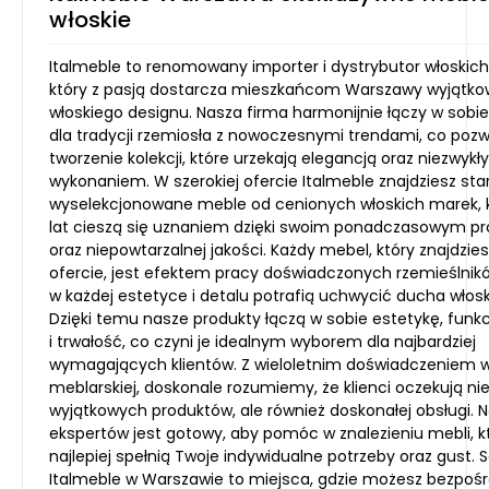
włoskie
Italmeble to renomowany importer i dystrybutor włoskich
który z pasją dostarcza mieszkańcom Warszawy wyjątkow
włoskiego designu. Nasza firma harmonijnie łączy w sobi
dla tradycji rzemiosła z nowoczesnymi trendami, co poz
tworzenie kolekcji, które urzekają elegancją oraz niezwyk
wykonaniem. W szerokiej ofercie Italmeble znajdziesz sta
wyselekcjonowane meble od cenionych włoskich marek, 
lat cieszą się uznaniem dzięki swoim ponadczasowym p
oraz niepowtarzalnej jakości. Każdy mebel, który znajdzie
ofercie, jest efektem pracy doświadczonych rzemieślnikó
w każdej estetyce i detalu potrafią uchwycić ducha włosk
Dzięki temu nasze produkty łączą w sobie estetykę, funk
i trwałość, co czyni je idealnym wyborem dla najbardziej
wymagających klientów. Z wieloletnim doświadczeniem 
meblarskiej, doskonale rozumiemy, że klienci oczekują nie
wyjątkowych produktów, ale również doskonałej obsługi. 
ekspertów jest gotowy, aby pomóc w znalezieniu mebli, k
najlepiej spełnią Twoje indywidualne potrzeby oraz gust. 
Italmeble w Warszawie to miejsca, gdzie możesz bezpoś