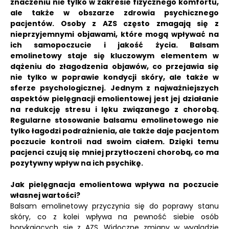
znaczeniu nie tylko w zakresie fizycznego komfortu,
ale także w obszarze zdrowia psychicznego
pacjentów.
Osoby z AZS często zmagają się z
nieprzyjemnymi objawami, które mogą wpływać na
ich samopoczucie i jakość życia.
Balsam
emolinetowy staje się kluczowym elementem w
dążeniu do złagodzenia objawów, co przejawia się
nie tylko w poprawie kondycji skóry, ale także w
sferze psychologicznej.
Jednym z najważniejszych
aspektów pielęgnacji emolientowej jest jej działanie
na redukcję stresu i lęku związanego z chorobą.
Regularne stosowanie balsamu emolinetowego nie
tylko łagodzi podrażnienia, ale także daje pacjentom
poczucie kontroli nad swoim ciałem. Dzięki temu
pacjenci czują się mniej przytłoczeni chorobą, co ma
pozytywny wpływ na ich psychikę.
Jak pielęgnacja emolientowa wpływa na poczucie
własnej wartości?
Balsam emolinetowy przyczynia się do poprawy stanu
skóry, co z kolei wpływa na pewność siebie osób
borykających się z AZS. Widoczne zmiany w wyglądzie