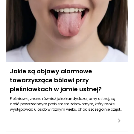
pleśniawki, które mogą pomóc w złagodzeniu objawów.
Jakie są objawy alarmowe
towarzyszące bólowi przy
pleśniawkach w jamie ustnej?
Pleśniawki, znane również jako kandydoza jamy ustnej, są
dość powszechnym problemem zdrowotnym, który może
występować u osób w różnym wieku, choć szczególnie często
występuje u niemowląt, osób starszych oraz osób z
osłabionym układem odpornościowym. Zazwyczaj objawiają
się jako białe plamy lub naloty na błonie śluzowej jamy ustnej,
a ich obecność wiąże się z innymi objawami, które mogą