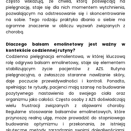
często wskazują, że chwila, którą poświęcają na
pielęgnację, staje się dla nich momentem wytchnienia,
pozwalającym na odstresowanie się i skoncentrowanie
na sobie. Tego rodzaju praktyka dbania o siebie ma
ogromne znaczenie w obliczu wyzwań związanych z
chorobą.
Dlaczego balsam emolinetowy jest ważny w
kontekście codziennej rutyny?
Codzienna pielęgnacja emolientowa, w której kluczową
rolę odgrywa balsam emolinetowy, staje się elementem
stabilizującym życie pacjentów z AZS. Rutyna
pielęgnacyjna, a zwłaszcza staranne nawilżanie skóry,
daje poczucie przewidywalności i kontroli. Ponadto,
spełniając te rytuały, pacjenci mają szansę na budowanie
pozytywnego nastawienia do swojego ciała oraz
organizmu jako całości. Często osoby z AZS doświadczają
wielu frustracji związanych z objawami choroby.
Regularne stosowanie balsamów emolinetowych, które
przynoszą realną ulgę, może prowadzić do stopniowego
budowania optymizmu i przekonania, że istnieją
skuteczne metody zarządzania swoimi dolegliwościami.