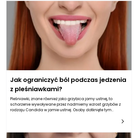
kondycję psychiczną. Skóra dotknięta AZS jest wyjątkowo
wrażliwa, ma osłabioną barierę ochronną i łatwo ulega
podrażnieniom oraz odwodnieniu. Dlatego codzienna
pielęgnacja nie jest jedynie elementem uzupełniającym
terapię – staje się jej podstawą. W tym kontekście warto
zrozumieć, jak balsamy emolientowe wspierają codzienną
pielęgnację skóry atopowej, ponieważ to właśnie one
odbudowują naturalną barierę lipidową naskórka i utrzymują
odpowiedni poziom nawilżenia. Ich regularne stosowanie ma
realny wpływ na ograniczenie objawów AZS, poprawę
wyglądu skóry oraz ogólne samopoczucie pacjenta.
Jak ograniczyć ból podczas jedzenia
z pleśniawkami?
Pleśniawki, znane również jako grzybica jamy ustnej, to
schorzenie wywoływane przez nadmierny wzrost grzybów z
rodzaju Candida w jamie ustnej. Osoby dotknięte tym
problemem często doświadczają bólu podczas jedzenia, co
znacznie utrudnia codzienne życie. Wprowadzenie
skutecznych metod ograniczających ból może przynieść ulgę
i poprawić jakość życia pacjentów. Istnieją różne sposoby
radzenia sobie z pleśniawkami, w tym stosowanie maści na