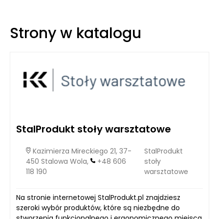
wskazywać na poważniejsze problemy zdrowotne. Oprócz
wspomnianych białych plam, jednym z najbardziej
uciążliwych symptomów jest ból, który może być dość
Strony w katalogu
intensywny i wpływać na codzienne funkcjonowanie osoby
dotkniętej tym schorzeniem.
StalProdukt stoły warsztatowe
Kazimierza Mireckiego 21, 37-
StalProdukt
450 Stalowa Wola,
+48 606
stoły
118 190
warsztatowe
Na stronie internetowej StalProdukt.pl znajdziesz
szeroki wybór produktów, które są niezbędne do
stworzenia funkcjonalnego i ergonomicznego miejsca