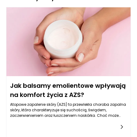
Jak balsamy emolientowe wpływają
na komfort życia z AZS?
Atopowe zapalenie skóry (AZS) to przewlekła choroba zapalna
skóry, która charakteryzuje się suchością, świądem,
zaczerwienieniem oraz łuszczeniem naskórka. Choć może
pojawić się już w niemowlęctwie, często towarzyszy
pacjentom przez całe życie, wpływając nie tylko na wygląd
skóry, ale również na komfort codziennego funkcjonowania i