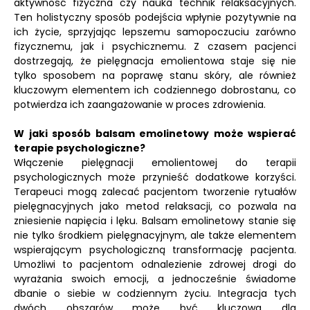
aktywność fizyczna czy nauka technik relaksacyjnych.
Ten holistyczny sposób podejścia wpłynie pozytywnie na
ich życie, sprzyjając lepszemu samopoczuciu zarówno
fizycznemu, jak i psychicznemu. Z czasem pacjenci
dostrzegają, że pielęgnacja emolientowa staje się nie
tylko sposobem na poprawę stanu skóry, ale również
kluczowym elementem ich codziennego dobrostanu, co
potwierdza ich zaangażowanie w proces zdrowienia.
W jaki sposób balsam emolinetowy może wspierać
terapie psychologiczne?
Włączenie pielęgnacji emolientowej do terapii
psychologicznych może przynieść dodatkowe korzyści.
Terapeuci mogą zalecać pacjentom tworzenie rytuałów
pielęgnacyjnych jako metod relaksacji, co pozwala na
zniesienie napięcia i lęku. Balsam emolinetowy stanie się
nie tylko środkiem pielęgnacyjnym, ale także elementem
wspierającym psychologiczną transformację pacjenta.
Umożliwi to pacjentom odnalezienie zdrowej drogi do
wyrażania swoich emocji, a jednocześnie świadome
dbanie o siebie w codziennym życiu. Integracja tych
dwóch obszarów może być kluczowa dla