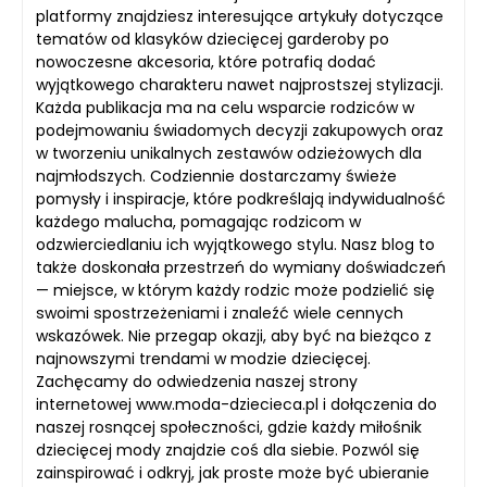
platformy znajdziesz interesujące artykuły dotyczące
tematów od klasyków dziecięcej garderoby po
nowoczesne akcesoria, które potrafią dodać
wyjątkowego charakteru nawet najprostszej stylizacji.
Każda publikacja ma na celu wsparcie rodziców w
podejmowaniu świadomych decyzji zakupowych oraz
w tworzeniu unikalnych zestawów odzieżowych dla
najmłodszych. Codziennie dostarczamy świeże
pomysły i inspiracje, które podkreślają indywidualność
każdego malucha, pomagając rodzicom w
odzwierciedlaniu ich wyjątkowego stylu. Nasz blog to
także doskonała przestrzeń do wymiany doświadczeń
— miejsce, w którym każdy rodzic może podzielić się
swoimi spostrzeżeniami i znaleźć wiele cennych
wskazówek. Nie przegap okazji, aby być na bieżąco z
najnowszymi trendami w modzie dziecięcej.
Zachęcamy do odwiedzenia naszej strony
internetowej www.moda-dziecieca.pl i dołączenia do
naszej rosnącej społeczności, gdzie każdy miłośnik
dziecięcej mody znajdzie coś dla siebie. Pozwól się
zainspirować i odkryj, jak proste może być ubieranie