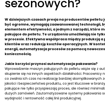
sezonowych?
W dzisiejszych czasach presja na producentów pelletu j
być ogromne, wymagają zaawansowanej technologii, by
elementem efektywności, a jednym z narzędzi, które m
pakujące do pelletu.
Te urządzenia umożliwiają nie tylk
w procesie. Efektywna współpraca między produkcją a
klientów oraz redukcję kosztów operacyjnych. W kont
energii, automatyzacja procesów za pomocą nowoczesnyc
koniecznością.
Jakie korzyści przynosi automatyzacja pakowania?
Wprowadzenie maszyn pakujących do pelletu wiąże się z au
skupienie się na innych aspektach działalności. Pracowni
co zwalnia ich czas na realizację bardziej skomplikowanyc
jakości i bezpieczeństwa produktu, co jest kluczowe w branż
pakujące nie tylko przyspieszają proces, ale również minimal
dużych zamówień. Zautomatyzowane systemy pakowania są z
wydajność i rentowność całej linii produkcyjnej.