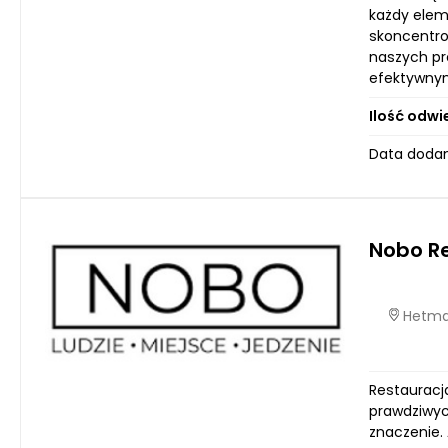
każdy elem
skoncentro
naszych pr
efektywnym.
Ilość odwi
Data dodan
Nobo R
Hetmań
Restauracj
prawdziwyc
znaczenie. 