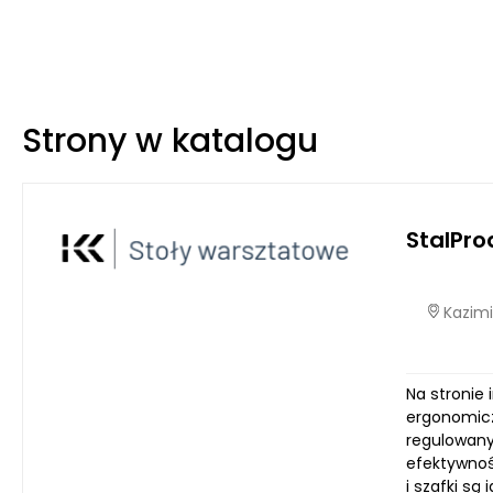
Strony w katalogu
StalPro
Kazimi
Na stronie 
ergonomicz
regulowany
efektywnośc
i szafki s