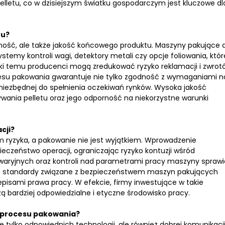
lletu, co w dzisiejszym światku gospodarczym jest kluczowe dl
ru?
ajność, ale także jakość końcowego produktu. Maszyny pakujące 
stemy kontroli wagi, detektory metali czy opcje foliowania, któr
ęki temu producenci mogą zredukować ryzyko reklamacji i zwrot
ocesu pakowania gwarantuje nie tylko zgodność z wymaganiami 
niezbędnej do spełnienia oczekiwań rynków. Wysoka jakość
wania pelletu oraz jego odporność na niekorzystne warunki
cji?
 ryzyka, a pakowanie nie jest wyjątkiem. Wprowadzenie
czeństwo operacji, ograniczając ryzyko kontuzji wśród
aryjnych oraz kontroli nad parametrami pracy maszyny sprawi
zne standardy związane z bezpieczeństwem maszyn pakujących
pisami prawa pracy. W efekcie, firmy inwestujące w takie
rzą bardziej odpowiedzialne i etyczne środowisko pracy.
i procesu pakowania?
ylko odpowiednich technologii, ale również dobrej komunikacj