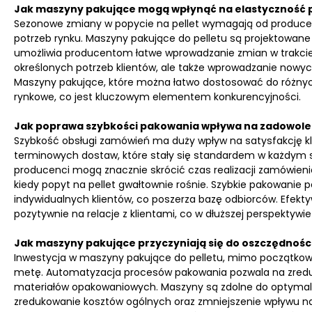
Jak maszyny pakujące mogą wpłynąć na elastyczność p
Sezonowe zmiany w popycie na pellet wymagają od producen
potrzeb rynku. Maszyny pakujące do pelletu są projektowane
umożliwia producentom łatwe wprowadzanie zmian w trakcie p
określonych potrzeb klientów, ale także wprowadzanie nowych
Maszyny pakujące, które można łatwo dostosować do różnych
rynkowe, co jest kluczowym elementem konkurencyjności.
Jak poprawa szybkości pakowania wpływa na zadowolen
Szybkość obsługi zamówień ma duży wpływ na satysfakcję klien
terminowych dostaw, które stały się standardem w każdym s
producenci mogą znacznie skrócić czas realizacji zamówienia
kiedy popyt na pellet gwałtownie rośnie. Szybkie pakowanie 
indywidualnych klientów, co poszerza bazę odbiorców. Efekt
pozytywnie na relacje z klientami, co w dłuższej perspektywie 
Jak maszyny pakujące przyczyniają się do oszczędnośc
Inwestycja w maszyny pakujące do pelletu, mimo początkow
metę. Automatyzacja procesów pakowania pozwala na zredu
materiałów opakowaniowych. Maszyny są zdolne do optymalizac
zredukowanie kosztów ogólnych oraz zmniejszenie wpływu na