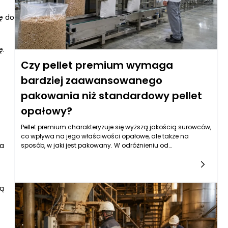
jest kluczowa, zaczyna być istotne nie tylko dla producentów
ę do
pelletu, ale także dla całego łańcucha dostaw.
ę.
Czy pellet premium wymaga
bardziej zaawansowanego
pakowania niż standardowy pellet
opałowy?
Pellet premium charakteryzuje się wyższą jakością surowców,
co wpływa na jego właściwości opałowe, ale także na
wa
sposób, w jaki jest pakowany. W odróżnieniu od
standardowego pelletu opałowego, który często powstaje z
resztek przemysłowych, pellet premium wytwarzany jest z
drewna o wyższej klasie, często również z określonych
gatunków leśnych, które dostarczają surowca o niższej
zą
wilgotności i lepszych parametrach energetycznych. Aby
utrzymać te walory, konieczne staje się zastosowanie
bardziej zaawansowanych procesów technologicznych, w
tym odpowiednich maszyn pakujących do pelletu, które
zapewniają hermetyczność i odporność na czynniki