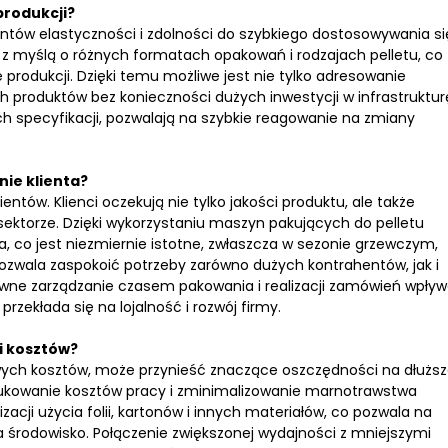
rodukcji?
tów elastyczności i zdolności do szybkiego dostosowywania si
 z myślą o różnych formatach opakowań i rodzajach pelletu, co
rodukcji. Dzięki temu możliwe jest nie tylko adresowanie
 produktów bez konieczności dużych inwestycji w infrastruktur
 specyfikacji, pozwalają na szybkie reagowanie na zmiany
ie klienta?
tów. Klienci oczekują nie tylko jakości produktu, ale także
ektorze. Dzięki wykorzystaniu maszyn pakujących do pelletu
, co jest niezmiernie istotne, zwłaszcza w sezonie grzewczym,
pozwala zaspokoić potrzeby zarówno dużych kontrahentów, jak i
ywne zarządzanie czasem pakowania i realizacji zamówień wpły
przekłada się na lojalność i rozwój firmy.
i kosztów?
ych kosztów, może przynieść znaczące oszczędności na dłużs
kowanie kosztów pracy i zminimalizowanie marnotrawstwa
ji użycia folii, kartonów i innych materiałów, co pozwala na
 środowisko. Połączenie zwiększonej wydajności z mniejszymi