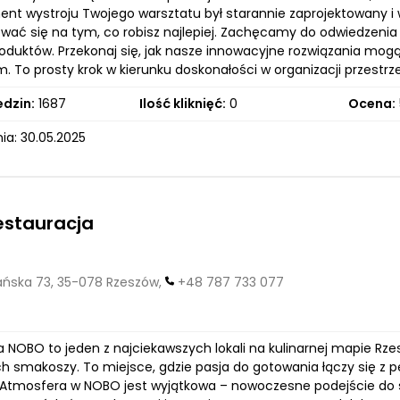
ent wystroju Twojego warsztatu był starannie zaprojektowany i w
wać się na tym, co robisz najlepiej. Zachęcamy do odwiedzenia 
oduktów. Przekonaj się, jak nasze innowacyjne rozwiązania mog
 To prosty krok w kierunku doskonałości w organizacji przestrze
edzin:
1687
Ilość kliknięć:
0
Ocena:
ia: 30.05.2025
estauracja
ska 73, 35-078 Rzeszów,
+48 787 733 077
a NOBO to jeden z najciekawszych lokali na kulinarnej mapie Rz
h smakoszy. To miejsce, gdzie pasja do gotowania łączy się z 
Atmosfera w NOBO jest wyjątkowa – nowoczesne podejście do sztu