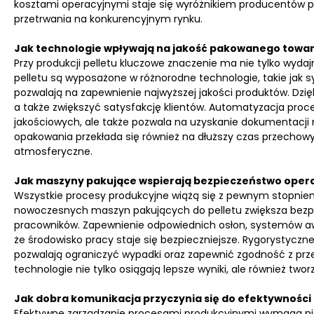
kosztami operacyjnymi staje się wyróżnikiem producentów pe
przetrwania na konkurencyjnym rynku.
Jak technologie wpływają na jakość pakowanego towa
Przy produkcji pelletu kluczowe znaczenie ma nie tylko wyd
pelletu są wyposażone w różnorodne technologie, takie jak sy
pozwalają na zapewnienie najwyższej jakości produktów. Dzi
a także zwiększyć satysfakcję klientów. Automatyzacja pr
jakościowych, ale także pozwala na uzyskanie dokumentacji 
opakowania przekłada się również na dłuższy czas przechowy
atmosferyczne.
Jak maszyny pakujące wspierają bezpieczeństwo opera
Wszystkie procesy produkcyjne wiążą się z pewnym stopniem
nowoczesnych maszyn pakujących do pelletu zwiększa bezpie
pracowników. Zapewnienie odpowiednich osłon, systemów aw
że środowisko pracy staje się bezpieczniejsze. Rygorystyc
pozwalają ograniczyć wypadki oraz zapewnić zgodność z prze
technologie nie tylko osiągają lepsze wyniki, ale również two
Jak dobra komunikacja przyczynia się do efektywnośc
Efektywne zarządzanie procesami produkcyjnymi wymaga nie t