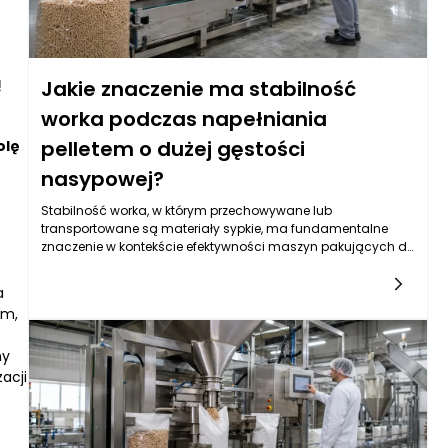
ą
Jakie znaczenie ma stabilność
worka podczas napełniania
pelletem o dużej gęstości
olę
nasypowej?
Stabilność worka, w którym przechowywane lub
transportowane są materiały sypkie, ma fundamentalne
znaczenie w kontekście efektywności maszyn pakujących do
pelletu. W przypadku pelletu o dużej gęstości nasypowej,
odpowiednia stabilność worka podczas procesu
a
napełnienia może decydować o wielu aspektach, w tym o
ym,
szybkości pakowania, jakości transportu oraz zużyciu
materiału. Kiedy worek nie jest odpowiednio stabilny, może
ny
dojść do jego deformacji, co z kolei prowadzi do problemów
takich jak przelanie się pelletu czy niemożność prawidłowego
acji
zamknięcia worka. Brak odpowiedniego napełnienia potrafi
wpłynąć na bezpieczeństwo procesu, prowadząc do
uszkodzeń maszyn pakujących, a także marnotrawienia
cennych zasobów. Zrozumienie, dlaczego stabilność worka