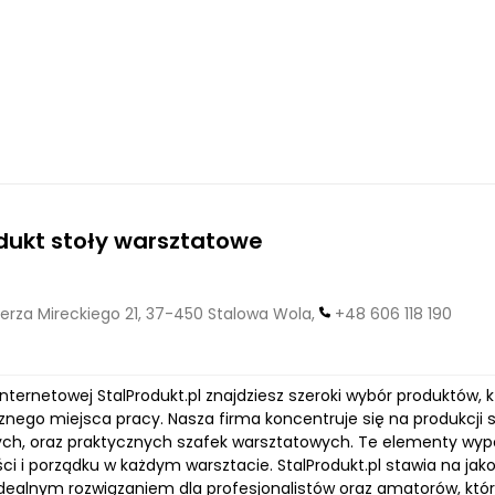
dukt stoły warsztatowe
erza Mireckiego 21, 37-450 Stalowa Wola,
+48 606 118 190
internetowej StalProdukt.pl znajdziesz szeroki wybór produktów,
nego miejsca pracy. Nasza firma koncentruje się na produkcji 
ch, oraz praktycznych szafek warsztatowych. Te elementy wypo
i i porządku w każdym warsztacie. StalProdukt.pl stawia na jako
ą idealnym rozwiązaniem dla profesjonalistów oraz amatorów, któ