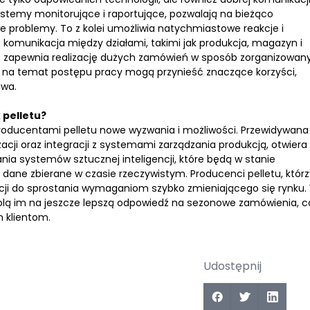
stemy monitorujące i raportujące, pozwalają na bieżąco
e problemy. To z kolei umożliwia natychmiastowe reakcje i
komunikacja między działami, takimi jak produkcja, magazyn i
 co zapewnia realizację dużych zamówień w sposób zorganizowany
je na temat postępu pracy mogą przynieść znaczące korzyści,
twa.
 pelletu?
producentami pelletu nowe wyzwania i możliwości. Przewidywana
cji oraz integracji z systemami zarządzania produkcją, otwiera
ia systemów sztucznej inteligencji, które będą w stanie
ane zbierane w czasie rzeczywistym. Producenci pelletu, którz
cji do sprostania wymaganiom szybko zmieniającego się rynku.
ą im na jeszcze lepszą odpowiedź na sezonowe zamówienia, c
h klientom.
Udostępnij