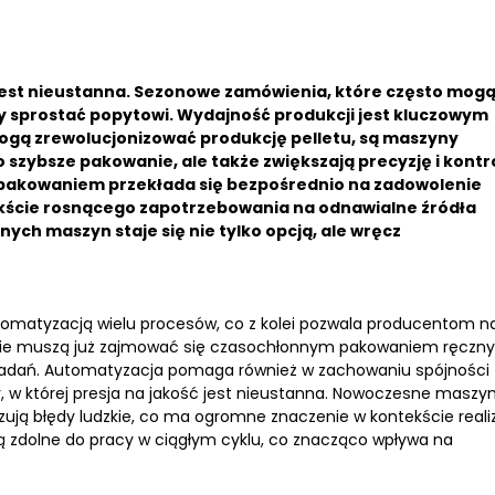
est nieustanna.
Sezonowe zamówienia, które często mog
 sprostać popytowi.
Wydajność produkcji jest kluczowym
ogą zrewolucjonizować produkcję pelletu, są maszyny
o szybsze pakowanie, ale także zwiększają precyzję i kontr
 pakowaniem przekłada się bezpośrednio na zadowolenie
ekście rosnącego zapotrzebowania na odnawialne źródła
h maszyn staje się nie tylko opcją, ale wręcz
tomatyzacją wielu procesów, co z kolei pozwala producentom n
cy nie muszą już zajmować się czasochłonnym pakowaniem ręczn
h zadań. Automatyzacja pomaga również w zachowaniu spójności
y, w której presja na jakość jest nieustanna. Nowoczesne maszy
izują błędy ludzkie, co ma ogromne znaczenie w kontekście realiz
dolne do pracy w ciągłym cyklu, co znacząco wpływa na