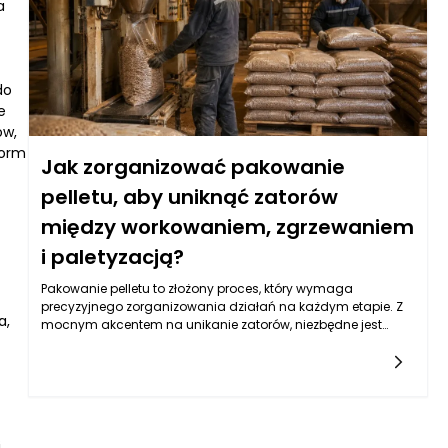
a
zewnętrzne. Wyższa jakość surowców przekłada się na
konieczność stosowania materiałów opakowaniowych, które
skutecznie zabezpieczają pellet przed wilgocią,
zanieczyszczeniami oraz innymi szkodliwymi czynnikami, co
do
sprawia, że odpowiednie pakowanie ma kluczowe znaczenie.
e
ów,
norm
Jak zorganizować pakowanie
pelletu, aby uniknąć zatorów
między workowaniem, zgrzewaniem
i paletyzacją?
Pakowanie pelletu to złożony proces, który wymaga
precyzyjnego zorganizowania działań na każdym etapie. Z
a,
mocnym akcentem na unikanie zatorów, niezbędne jest
zrozumienie poszczególnych elementów tego procesu. Obok
właściwej produkcji pelletu, uwaga skupia się na pracy
maszyn pakujących do pelletu, które muszą działać
bezbłędnie, aby zapewnić sprawną obsługę od momentu
napełniania worków po ich paletyzację. Zrozumienie, jak te
etapy są ze sobą powiązane, jest kluczowe dla efektywnego
i