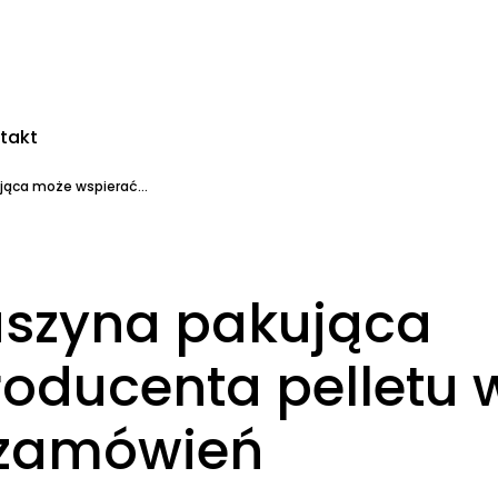
takt
jąca może wspierać...
aszyna pakująca
oducenta pelletu 
 zamówień