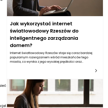
Jak wykorzystać internet
światłowodowy Rzeszów do
inteligentnego zarządzania
domem?
Internet światłowodowy Rzeszów staje się coraz bardziej
popularnym rozwiązaniem wśród mieszkańców tego
miasta, co wynika z jego wysokiej prędkości oraz
stabilności. Jednym z najważniejszych zastosowań
szybkiego internetu światłowodowego jest inteligentne
zarządzanie domem, które zyskuje na znaczeniu dzięki
rosnącemu zainteresowaniu technologiami smart home. W
tym kontekście, internet światłowodowy Rzeszów otwiera
sieć
nowe możliwości, które zapewniają użytkownikom nie tylko
komfort, ale również wysoką efektywność energetyczną oraz
bezpieczeństwo.
jał.