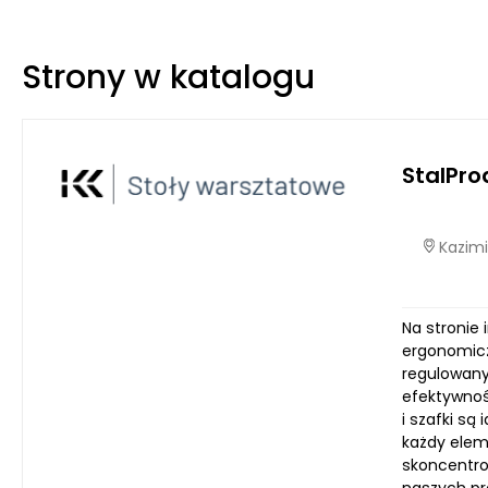
Strony w katalogu
StalPro
Kazimi
Na stronie 
ergonomicz
regulowany
efektywnośc
i szafki s
każdy elem
skoncentro