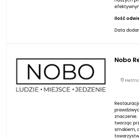
naszych pr
efektywnym.
Ilość odwi
Data dodan
Nobo R
Hetmań
Restauracj
prawdziwyc
znaczenie. 
tworząc pr
smakiem, a
towarzystw