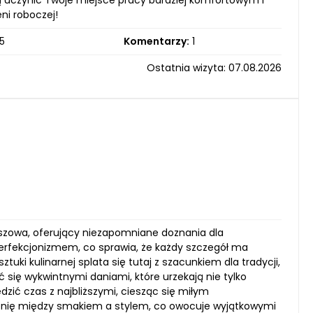
ą uczynić Twoje miejsce pracy bardziej komfortowym i
ni roboczej!
5
Komentarzy:
1
Ostatnia wizyta: 07.08.2026
eszowa, oferujący niezapomniane doznania dla
perfekcjonizmem, co sprawia, że każdy szczegół ma
ki kulinarnej splata się tutaj z szacunkiem dla tradycji,
się wykwintnymi daniami, które urzekają nie tylko
zić czas z najbliższymi, ciesząc się miłym
nię między smakiem a stylem, co owocuje wyjątkowymi