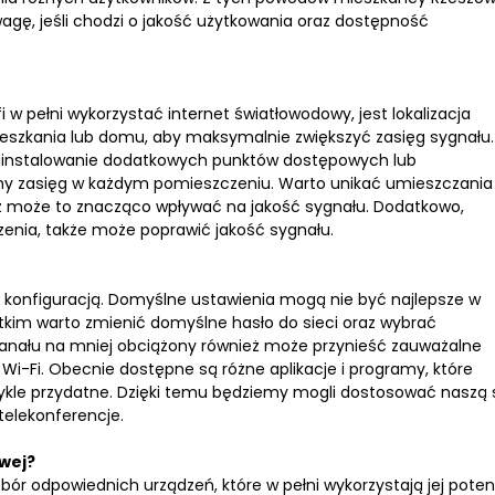
agę, jeśli chodzi o jakość użytkowania oraz dostępność
 w pełni wykorzystać internet światłowodowy, jest lokalizacja
ieszkania lub domu, aby maksymalnie zwiększyć zasięg sygnału.
zainstalowanie dodatkowych punktów dostępowych lub
ny zasięg w każdym pomieszczeniu. Warto unikać umieszczania
ż może to znacząco wpływać na jakość sygnału. Dodatkowo,
zenia, także może poprawić jakość sygnału.
 konfiguracją. Domyślne ustawienia mogą nie być najlepsze w
stkim warto zmienić domyślne hasło do sieci oraz wybrać
kanału na mniej obciążony również może przynieść zauważalne
Wi-Fi. Obecnie dostępne są różne aplikacje i programy, które
zwykle przydatne. Dzięki temu będziemy mogli dostosować naszą 
telekonferencje.
wej?
ór odpowiednich urządzeń, które w pełni wykorzystają jej potenc