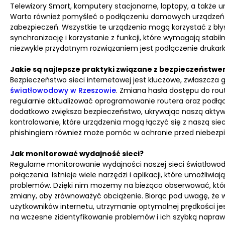
Telewizory Smart, komputery stacjonarne, laptopy, a także u
Warto również pomyśleć o podłączeniu domowych urządzeń IoT
zabezpieczeń. Wszystkie te urządzenia mogą korzystać z błys
synchronizację i korzystanie z funkcji, które wymagają stab
niezwykle przydatnym rozwiązaniem jest podłączenie drukarki do
Jakie są najlepsze praktyki związane z bezpieczeństwe
Bezpieczeństwo sieci internetowej jest kluczowe, zwłaszcza g
światłowodowy w Rzeszowie
. Zmiana hasła dostępu do route
regularnie aktualizować oprogramowanie routera oraz podłąc
dodatkowo zwiększa bezpieczeństwo, ukrywając naszą aktywn
kontrolowanie, które urządzenia mogą łączyć się z naszą si
phishingiem również może pomóc w ochronie przed niebezp
Jak monitorować wydajność sieci?
Regularne monitorowanie wydajności naszej sieci światłowod
połączenia. Istnieje wiele narzędzi i aplikacji, które umożliw
problemów. Dzięki nim możemy na bieżąco obserwować, któr
zmiany, aby zrównoważyć obciążenie. Biorąc pod uwagę, że w 
użytkowników internetu, utrzymanie optymalnej prędkości 
na wczesne zidentyfikowanie problemów i ich szybką napraw