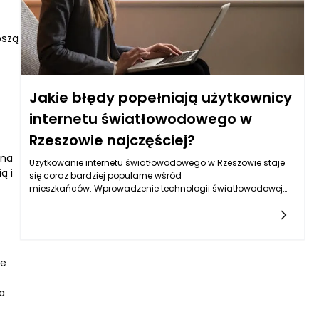
pszą
Jakie błędy popełniają użytkownicy
internetu światłowodowego w
Rzeszowie najczęściej?
 na
Użytkowanie internetu światłowodowego w Rzeszowie staje
ą i
się coraz bardziej popularne wśród
mieszkańców. Wprowadzenie technologii światłowodowej
zrewolucjonizowało sposób, w jaki korzystamy z sieci,
oferując prędkości, które wcześniej były nieosiągalne. Mimo
że korzystają z niego coraz większe rzesze użytkowników,
wiele osób popełnia błędy, które mogą wpływać na jakość
ich doświadczeń z internetem. Najczęściej te błędy dotyczą
ne
zarówno wyboru dostawcy, jak i sposobu korzystania z
łącza.
a