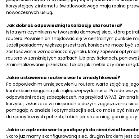
korzystający z internetu światłowodowego mają realną przew
nowoczesnych usług.
Jak dobrać odpowiednią lokalizację dla routera?
Istotnym czynnikiem w tworzeniu domowej sieci, która potrafi
routera. Powinien on znajdować się w centralnym punkcie m
Jeżeli posiadamy większą przestrzeń, konieczne może być 
zastosowanie wzmacniacza sygnału, który zapewni optymal
routera w zamkniętych szafkach lub przy ścianach, poniewa
zminimalizowanie przeszkód, takich jak meble czy inne urząd
Jakie ustawienia routera warto zmodyfikować?
Po odpowiednim umiejscowieniu routera warto zająć się jego
kontekście osiągania jak najlepszej wydajności. Przede wszy
odpowiedni rodzaj zabezpieczeń, na przykład WPA3. Zmiana 
korzyści, zwłaszcza w miejscach o dużym zagęszczeniu sieci 
pomagają w analizie i optymalizacji sieci, co może być nie
do specyficznych potrzeb, takich jak streaming, gaming czy 
Jakie urządzenia warto podłączyć do sieci światłowodo
Skoro już mamy skonfigurowaną sieć, drugim krokiem jest dob