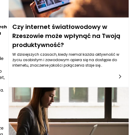
Czy internet światłowodowy w
ych
a
Rzeszowie może wpłynąć na Twoją
produktywność?
W dzisiejszych czasach, kiedy niemal każda aktywność w
de
życiu osobistym i zawodowym opiera się na dostępie do
internetu, znaczenie jakości połączenia staje się
o
kluczowe. Internet światłowodowy Rzeszów to nowoczesne
rozwiązanie, które przynosi ze sobą szereg korzyści,
et,
wpływających nie tylko na komfort korzystania z sieci, ale
również na ogólną produktywność użytkowników. Szybkość,
a.
stabilność połączenia oraz możliwości, jakie oferuje
technologia światłowodowa, mogą przekształcić sposób, w
jaki pracujemy, uczymy się i spędzamy nasz czas wolny.
ze
wa