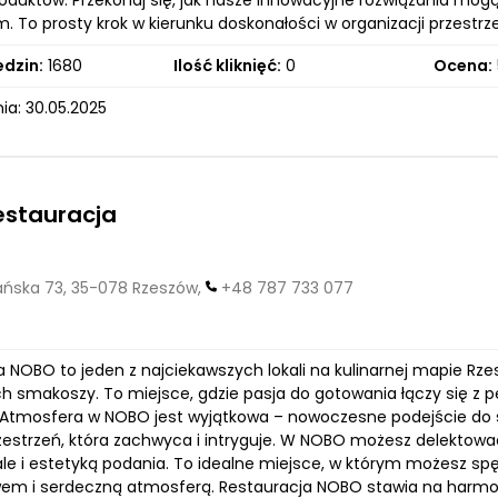
oduktów. Przekonaj się, jak nasze innowacyjne rozwiązania mog
 To prosty krok w kierunku doskonałości w organizacji przestrze
edzin:
1680
Ilość kliknięć:
0
Ocena:
ia: 30.05.2025
estauracja
ska 73, 35-078 Rzeszów,
+48 787 733 077
a NOBO to jeden z najciekawszych lokali na kulinarnej mapie Rz
h smakoszy. To miejsce, gdzie pasja do gotowania łączy się z 
Atmosfera w NOBO jest wyjątkowa – nowoczesne podejście do sztu
zestrzeń, która zachwyca i intryguje. W NOBO możesz delektować 
le i estetyką podania. To idealne miejsce, w którym możesz spęd
em i serdeczną atmosferą. Restauracja NOBO stawia na harmo