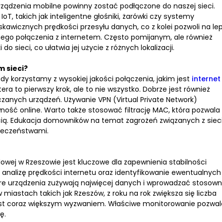
rządzenia mobilne powinny zostać podłączone do naszej sieci.
, takich jak inteligentne głośniki, żarówki czy systemy
kawicznych prędkości przesyłu danych, co z kolei pozwoli na le
ilnego połączenia z internetem. Często pomijanym, ale również
 sieci, co ułatwia jej użycie z różnych lokalizacji.
m sieci?
dy korzystamy z wysokiej jakości połączenia, jakim jest
internet
ra to pierwszy krok, ale to nie wszystko. Dobrze jest również
zanych urządzeń. Używanie VPN (Virtual Private Network)
ość online. Warto także stosować filtrację MAC, która pozwala
ecią. Edukacja domowników na temat zagrożeń związanych z sieci
ieczeństwami.
owej w Rzeszowie jest kluczowe dla zapewnienia stabilności
iają analizę prędkości internetu oraz identyfikowanie ewentualnych
e urządzenia zużywają najwięcej danych i wprowadzać stosow
miastach takich jak Rzeszów, z roku na rok zwiększa się liczba
jest coraz większym wyzwaniem. Właściwe monitorowanie pozwal
ę.