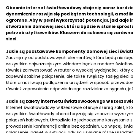
Obecnie internet światłowodowy staje się coraz bardzie
dynamicznie rozwija się pod kątem technologii, a możli
ogromne. Aby w pełni wykorzystać potencjał, jaki daje 
stworzenie domowej sieci, która będzie w stanie spr
potrzeb użytkowników. Kluczem do sukcesu są zarówno
sieci.
Jakie są podstawowe komponenty domowej sieci świa
Zacznijmy od podstawowych elementów, które będą niezbędn
wszystkim najważniejszym wkładem będzie modem światłowo
również zainwestować w router o wysokiej wydajności, który o
zapewni stabilne połączenie, ale także zwiększy zasięg siec
które umożliwiają podłączenie urządzeń w sposób przewodow
również zapewnienie odpowiedniego rozdzielacza sygnału, jeż
Jakie są zalety internetu światłowodowego w Rzeszowi
Internet światłowodowy w Rzeszowie oferuje szereg zalet, k
wszystkim światłowody charakteryzują się znacznie wyższym
połączeń kablowych. Umożliwia to jednoczesne korzystanie z w
prowadzenie konferencji online bez opóźnień. Co więcej, świ
połączenie, nawet w sytuacji, gdy są używane różne urządz