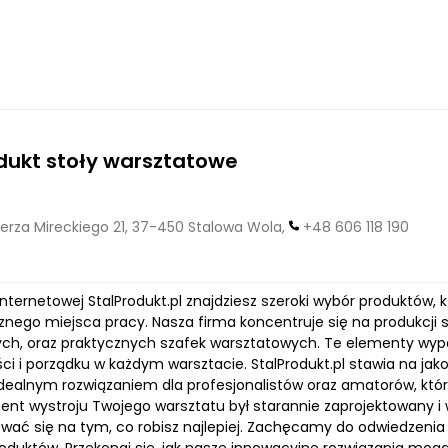
dukt stoły warsztatowe
erza Mireckiego 21, 37-450 Stalowa Wola,
+48 606 118 190
internetowej StalProdukt.pl znajdziesz szeroki wybór produktów,
nego miejsca pracy. Nasza firma koncentruje się na produkcji 
ch, oraz praktycznych szafek warsztatowych. Te elementy wypo
i i porządku w każdym warsztacie. StalProdukt.pl stawia na jako
ą idealnym rozwiązaniem dla profesjonalistów oraz amatorów, któ
ent wystroju Twojego warsztatu był starannie zaprojektowany i w
wać się na tym, co robisz najlepiej. Zachęcamy do odwiedzenia 