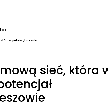
takt
tóra w pełni wykorzysta...
mową sieć, która 
potencjał
eszowie