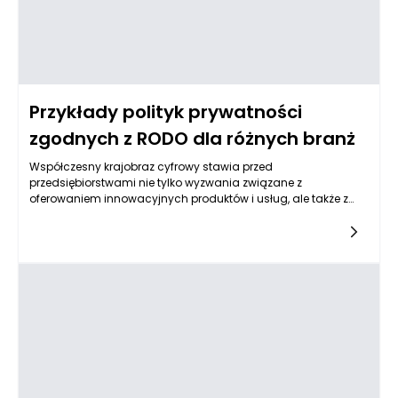
Przykłady polityk prywatności
zgodnych z RODO dla różnych branż
Współczesny krajobraz cyfrowy stawia przed
przedsiębiorstwami nie tylko wyzwania związane z
oferowaniem innowacyjnych produktów i usług, ale także z
przestrzeganiem regulacji prawnych, które mają na celu
ochronę danych osobowych. W