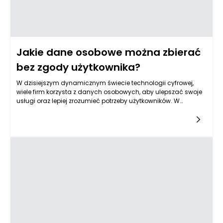
Jakie dane osobowe można zbierać
bez zgody użytkownika?
W dzisiejszym dynamicznym świecie technologii cyfrowej,
wiele firm korzysta z danych osobowych, aby ulepszać swoje
usługi oraz lepiej zrozumieć potrzeby użytkowników. W
kontekście ochrony prywatności i regulacji związanych z
danymi