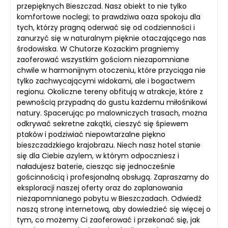
przepięknych Bieszczad. Nasz obiekt to nie tylko
komfortowe noclegi; to prawdziwa oaza spokoju dla
tych, którzy pragną oderwać się od codzienności i
zanurzyć się w naturalnym pięknie otaczającego nas
środowiska. W Chutorze Kozackim pragniemy
zaoferować wszystkim gościom niezapomniane
chwile w harmonijnym otoczeniu, które przyciąga nie
tylko zachwycającymi widokami, ale i bogactwem
regionu. Okoliczne tereny obfitują w atrakcje, które z
pewnością przypadną do gustu każdemu miłośnikowi
natury. Spacerując po malowniczych trasach, można
odkrywać sekretne zakątki, cieszyć się śpiewem
ptaków i podziwiać niepowtarzalne piękno
bieszczadzkiego krajobrazu. Niech nasz hotel stanie
się dla Ciebie azylem, w którym odpoczniesz i
naładujesz baterie, ciesząc się jednocześnie
gościnnością i profesjonalną obsługą. Zapraszamy do
eksploracji naszej oferty oraz do zaplanowania
niezapomnianego pobytu w Bieszczadach. Odwiedź
naszą stronę internetową, aby dowiedzieć się więcej o
tym, co możemy Ci zaoferować i przekonać się, jak