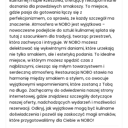
kulinarnej mapie Rzeszowa, oferujący niezapomniane
doznania dla prawdziwych smakoszy. To miejsce,
gdzie pasja do gotowania łączy się z
perfekcjonizmem, co sprawia, że każdy szczegół ma
znaczenie. Atmosfera w NOBO jest wyjątkowa –
nowoczesne podejście do sztuki kulinarnej splata się
tutaj z szacunkiem dla tradycji, tworząc przestrzeń,
która zachwyca i intryguje. W NOBO możesz
delektować się wykwintnymi daniami, które urzekają
nie tylko smakiem, ale i estetyką podania. To idealne
miejsce, w którym możesz spędzić czas z
najbliższymi, ciesząc się miłym towarzystwem i
serdeczną atmosferą. Restauracja NOBO stawia na
harmonię między smakiem a stylem, co owocuje
wyjątkowymi wspomnieniami, które zostaną z Tobą
na długo. Zachęcamy do odwiedzenia naszej strony
internetowej, gdzie znajdziesz szczegóły dotyczące
naszej oferty, nadchodzących wydarzeń i możliwości
rezerwacji. Odkryj, jak wyjątkowe mogą być kulinarne
doświadczenia i pozwól się zaskoczyć magii smaków,
które przygotowaliśmy dla Ciebie w NOBO!