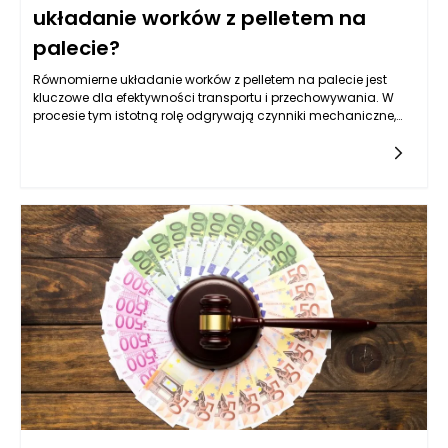
układanie worków z pelletem na
palecie?
Równomierne układanie worków z pelletem na palecie jest
kluczowe dla efektywności transportu i przechowywania. W
procesie tym istotną rolę odgrywają czynniki mechaniczne,
takie jak sposób napełniania worków oraz ich rozkład masy.
Musi być on harmoniczny, aby zminimalizować ryzyko
przewrócenia palety lub uszkodzenia woreczków. Maszyny
pakujące do pelletu, stworzone z myślą o precyzyjnym i
szybkim napełnianiu, mają znaczący wpływ na ten proces.
Odpowiednia kalibracja maszyn oraz rodzaj
wykorzystywanego materiału, z którego wykonane są worki,
mogą podnieść stabilność ładunku na palecie oraz ochronić
zawartość przed ewentualnymi uszkodzeniami.