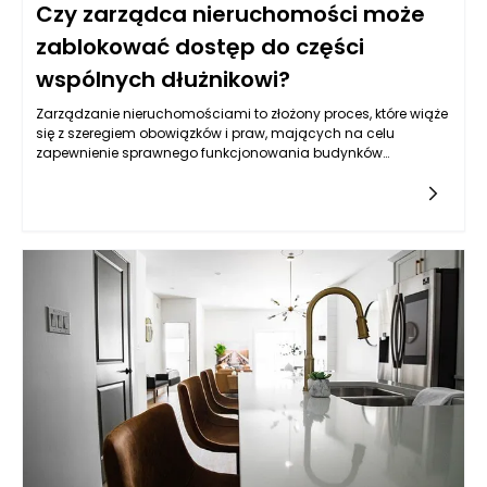
Czy zarządca nieruchomości może
zablokować dostęp do części
wspólnych dłużnikowi?
Zarządzanie nieruchomościami to złożony proces, które wiąże
się z szeregiem obowiązków i praw, mających na celu
zapewnienie sprawnego funkcjonowania budynków
mieszkalnych, biurowych oraz innych obiektów. Jednym z
wyzwań, z którymi na co dzień stykają się zarządcy
nieruchomości, jest konieczność radzenia sobie z dłużnikami,
tj. osobami, które nie regulują swoich zobowiązań wobec
wspólnoty mieszkaniowej czy spółdzielni. W takiej sytuacji
pojawia się pytanie, czy zarządca ma prawo do
zablokowania dostępu do części wspólnych dla osób
zalegających z płatnościami. Odpowiedź nie jest
jednoznaczna i zależy od wielu czynników, w tym od
przepisów prawa, regulaminów wewnętrznych wspólnot, a
także zasad fair play w zarządzaniu nieruchomościami.