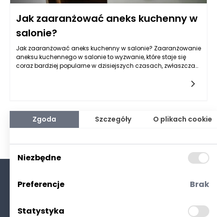
Jak zaaranżować aneks kuchenny w
salonie?
Jak zaaranżować aneks kuchenny w salonie? Zaaranżowanie
aneksu kuchennego w salonie to wyzwanie, które staje się
coraz bardziej popularne w dzisiejszych czasach, zwłaszcza
w niewielkich mieszkaniach, gdzie zależy nam na
maksymalnym
Zgoda
Szczegóły
O plikach cookie
Niezbędne
Preferencje
Brak
O nas
Kontakt
Statystyka