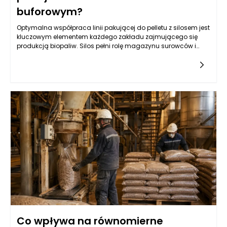
buforowym?
Optymalna współpraca linii pakującej do pelletu z silosem jest
kluczowym elementem każdego zakładu zajmującego się
produkcją biopaliw. Silos pełni rolę magazynu surowców i
dostarcza pellet do dalszego przetwarzania. Zarządzanie
przepływem tych materiałów wymaga nie tylko precyzyjnie
zaprojektowanego systemu transportowego, ale także
odpowiednio dobranych urządzeń, które zapewnią ciągłość
produkcji. Właściwa konstrukcja silosu, w tym jego pojemność
oraz system wentylacji, ma ogromny wpływ na jakość
składowanych pelletów. Wydajność linii pakującej będzie
bowiem zależna od regularności i szybkości dostarczania
surowców. Kluczowym elementem w tym współdziałaniu są
systemy wyciągu, które powinny skutecznie transportować
pellet z silosu do następnego etapu produkcji, minimalizując
jednocześnie utratę materiału i zapewniając odpowiedni
poziom ciśnienia.
Co wpływa na równomierne