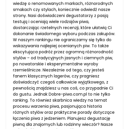
wiedzę o renomowanych markach, różnorodnych
smakach czy stylach, koniecznie odwiedź nasze
strony. Nasi doświadczeni degustatorzy z pasją
testują i oceniają wiele rodzajów piwa,
dostarczając rzetelnych recenzji, które ułatwią Ci
dokonanie świadomego wyboru podczas zakupów.
W naszym rankingu nie ograniczamy się tylko do
wskazywania najlepiej ocenianych piw. To także
ekscytująca podróż przez ogromną różnorodność
stylów – od tradycyjnych jasnych i ciemnych piw,
po nowatorskie i eksperymentalne wyroby
rzemieślnicze. Niezależnie od tego, czy jesteś
fanem klasycznych lagerów, czy pragniesz
doświadczyć czegoś całkowicie wyjątkowego, z
pewnością znajdziesz u nas coś, co przypadnie Ci
do gustu. Jednak Dobre-piwo.com.pl to nie tylko
ranking. To również skarbnica wiedzy na temat
procesu warzenia piwa, pasjonująca historia
różnych stylów oraz praktyczne porady dotyczące
łączenia piwa z jedzeniem. Planujesz degustację
piwną dla znajomych lub rodzinny wieczór? Nasze