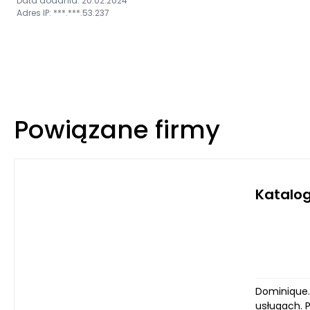
Data dodania: 20.02.2024
Adres IP: ***.***.53.237
Powiązane firmy
Katalog
Dominique.c
usługach. 