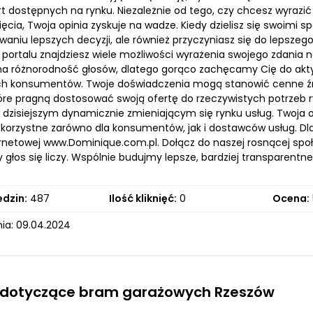
rt dostępnych na rynku. Niezależnie od tego, czy chcesz wyrazi
ięcia, Twoja opinia zyskuje na wadze. Kiedy dzielisz się swoim
aniu lepszych decyzji, ale również przyczyniasz się do lepszego
portalu znajdziesz wiele możliwości wyrażenia swojego zdania 
a różnorodność głosów, dlatego gorąco zachęcamy Cię do akt
 konsumentów. Twoje doświadczenia mogą stanowić cenne źródł
które pragną dostosować swoją ofertę do rzeczywistych potrzeb 
 dzisiejszym dynamicznie zmieniającym się rynku usług. Twoja o
 korzystne zarówno dla konsumentów, jak i dostawców usług. D
rnetowej www.Dominique.com.pl. Dołącz do naszej rosnącej społec
dy głos się liczy. Wspólnie budujmy lepsze, bardziej transparen
edzin:
487
Ilość kliknięć:
0
Ocena:
ia: 09.04.2024
 dotyczące bram garażowych Rzeszów