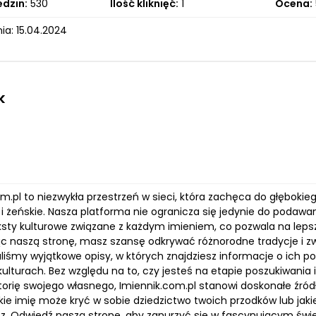
edzin:
530
Ilość kliknięć:
1
Ocena:
ia: 15.04.2024
k
m.pl to niezwykła przestrzeń w sieci, która zachęca do głębokie
 i żeńskie. Nasza platforma nie ogranicza się jedynie do podawa
sty kulturowe związane z każdym imieniem, co pozwala na lepsze 
ąc naszą stronę, masz szansę odkrywać różnorodne tradycje i z
liśmy wyjątkowe opisy, w których znajdziesz informacje o ich po
ulturach. Bez względu na to, czy jesteś na etapie poszukiwania
orię swojego własnego, Imiennik.com.pl stanowi doskonałe źródł
 jakie imię może kryć w sobie dziedzictwo twoich przodków lub ja
z. Odwiedź naszą stronę, aby zanurzyć się w fascynującym świeci