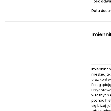
Ilość odwi
Data dodan
Imienni
Imiennik.co
męskie, jak
oraz kontek
Przeglądaj
Przygotowa
w różnych k
poznać hist
się bliżej,
tytuł nadas