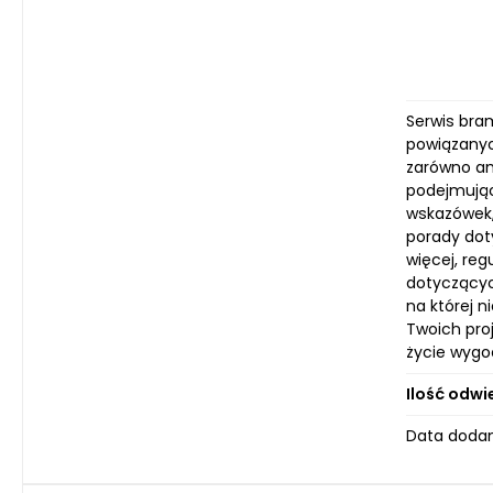
Serwis bra
powiązanyc
zarówno am
podejmując
wskazówek,
porady doty
więcej, reg
dotyczącyc
na której n
Twoich proj
życie wygo
Ilość odwi
Data dodan