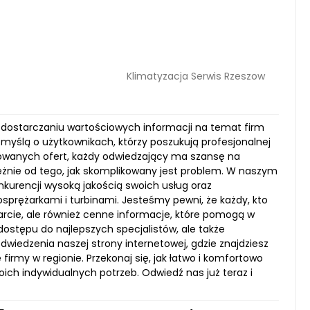
Klimatyzacja Serwis Rzeszow
na dostarczaniu wartościowych informacji na temat firm
 myślą o użytkownikach, którzy poszukują profesjonalnej
entowanych ofert, każdy odwiedzający ma szansę na
leżnie od tego, jak skomplikowany jest problem. W naszym
nkurencji wysoką jakością swoich usług oraz
prężarkami i turbinami. Jesteśmy pewni, że każdy, kto
parcie, ale również cenne informacje, które pomogą w
dostępu do najlepszych specjalistów, ale także
wiedzenia naszej strony internetowej, gdzie znajdziesz
irmy w regionie. Przekonaj się, jak łatwo i komfortowo
h indywidualnych potrzeb. Odwiedź nas już teraz i