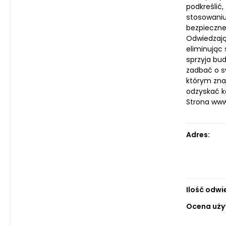
podkreślić,
stosowaniu 
bezpieczne
Odwiedzają
eliminując
sprzyja bud
zadbać o s
którym znaj
odzyskać k
Strona ww
Adres:
Ilość odwi
Ocena uży