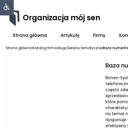
Organizacja mój sen
Strona główna
Artykuły
Firmy
Kon
Strona główna
›
Katalog firm
›
Usługi
›
Serwisy tematyczne
›
Baza numerów
Baza n
Biznes-Sys
telefonicz
często zda
sprzedawcó
które pomo
charaktery
na temat n
dysponuje 
efektywny 