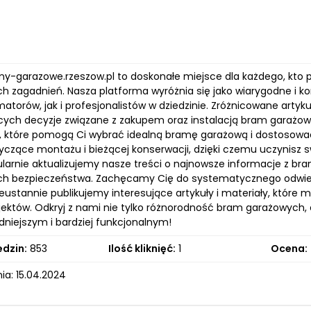
my-garazowe.rzeszow.pl to doskonałe miejsce dla każdego, kto
h zagadnień. Nasza platforma wyróżnia się jako wiarygodne i ko
atorów, jak i profesjonalistów w dziedzinie. Zróżnicowane arty
ych decyzje związane z zakupem oraz instalacją bram garażowyc
 które pomogą Ci wybrać idealną bramę garażową i dostosować
czące montażu i bieżącej konserwacji, dzięki czemu uczynisz sw
ularnie aktualizujemy nasze treści o najnowsze informacje z bra
h bezpieczeństwa. Zachęcamy Cię do systematycznego odwiedz
ieustannie publikujemy interesujące artykuły i materiały, które
ektów. Odkryj z nami nie tylko różnorodność bram garażowych, a
dniejszym i bardziej funkcjonalnym!
edzin:
853
Ilość kliknięć:
1
Ocena:
ia: 15.04.2024