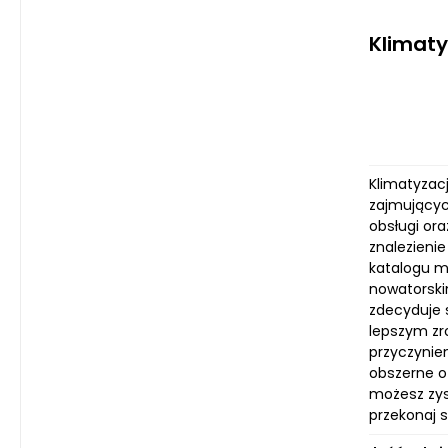
Klimaty
Klimatyzacj
zajmującyc
obsługi or
znalezieni
katalogu m
nowatorski
zdecyduje s
lepszym zro
przyczynie
obszerne of
możesz zys
przekonaj 