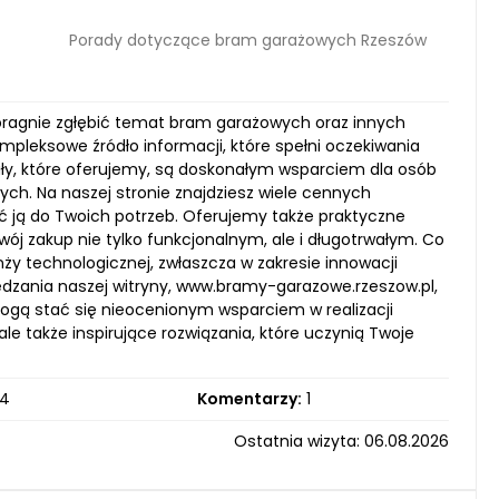
Porady dotyczące bram garażowych Rzeszów
 pragnie zgłębić temat bram garażowych oraz innych
mpleksowe źródło informacji, które spełni oczekiwania
kuły, które oferujemy, są doskonałym wsparciem dla osób
h. Na naszej stronie znajdziesz wiele cennych
 ją do Twoich potrzeb. Oferujemy także praktyczne
ój zakup nie tylko funkcjonalnym, ale i długotrwałym. Co
nży technologicznej, zwłaszcza w zakresie innowacji
ania naszej witryny, www.bramy-garazowe.rzeszow.pl,
 mogą stać się nieocenionym wsparciem w realizacji
le także inspirujące rozwiązania, które uczynią Twoje
4
Komentarzy:
1
Ostatnia wizyta: 06.08.2026