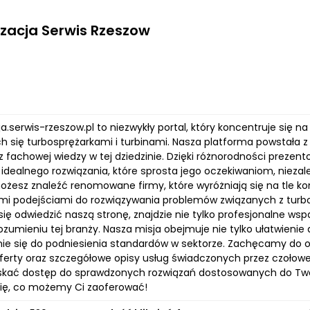
zacja Serwis Rzeszow
a.serwis-rzeszow.pl to niezwykły portal, który koncentruje się 
h się turbosprężarkami i turbinami. Nasza platforma powstała z
az fachowej wiedzy w tej dziedzinie. Dzięki różnorodności prez
e idealnego rozwiązania, które sprosta jego oczekiwaniom, nieza
ożesz znaleźć renomowane firmy, które wyróżniają się na tle ko
mi podejściami do rozwiązywania problemów związanych z turbos
ię odwiedzić naszą stronę, znajdzie nie tylko profesjonalne ws
zumieniu tej branży. Nasza misja obejmuje nie tylko ułatwienie 
nie się do podniesienia standardów w sektorze. Zachęcamy do od
erty oraz szczegółowe opisy usług świadczonych przez czołowe f
kać dostęp do sprawdzonych rozwiązań dostosowanych do Twoic
się, co możemy Ci zaoferować!