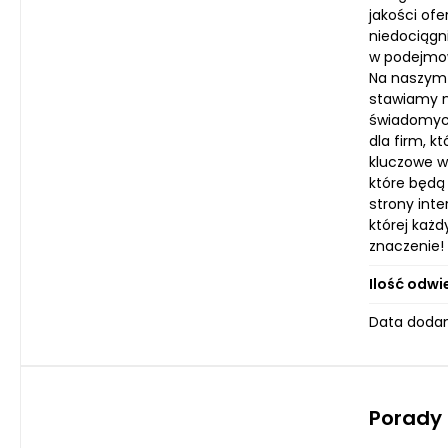
jakości ofe
niedociągn
w podejmow
Na naszym 
stawiamy n
świadomych
dla firm, 
kluczowe w
które będą
strony inte
której każ
znaczenie!
Ilość odwi
Data dodan
Porady