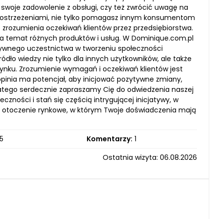
ć swoje zadowolenie z obsługi, czy też zwrócić uwagę na
i spostrzeżeniami, nie tylko pomagasz innym konsumentom
 zrozumienia oczekiwań klientów przez przedsiębiorstwa.
na temat różnych produktów i usług. W Dominique.com.pl
ywnego uczestnictwa w tworzeniu społeczności
o wiedzy nie tylko dla innych użytkowników, ale także
rynku. Zrozumienie wymagań i oczekiwań klientów jest
pinia ma potencjał, aby inicjować pozytywne zmiany,
latego serdecznie zapraszamy Cię do odwiedzenia naszej
zności i stań się częścią intrygującej inicjatywy, w
tne otoczenie rynkowe, w którym Twoje doświadczenia mają
5
Komentarzy:
1
Ostatnia wizyta: 06.08.2026