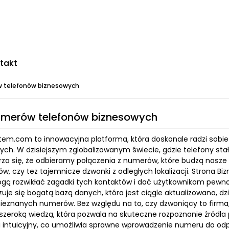
takt
 telefonów biznesowych
umerów telefonów biznesowych
tem.com to innowacyjna platforma, która doskonale radzi sobi
nych. W dzisiejszym zglobalizowanym świecie, gdzie telefony s
rza się, że odbieramy połączenia z numerów, które budzą nasze
w, czy też tajemnicze dzwonki z odległych lokalizacji. Strona 
gą rozwikłać zagadki tych kontaktów i dać użytkownikom pewność
zuje się bogatą bazą danych, która jest ciągle aktualizowana, 
ieznanych numerów. Bez względu na to, czy dzwoniący to firma
szeroką wiedzą, która pozwala na skuteczne rozpoznanie źródła 
i intuicyjny, co umożliwia sprawne wprowadzenie numeru do od