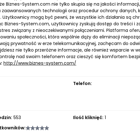
 że Biznes-System.com nie tylko skupia się na jakości informacj
zaawansowanych technologii oraz procedur ochrony danych, korzy
. Użytkownicy mogą być pewni, że wszystkie ich działania są c
c Biznes-System.com, użytkownicy zyskują dostęp do treści i za
 stres związany z nieoczekiwanymi połączeniami. Platforma ofer
owaniu społeczności, która wspólnie dąży do eliminacji niepożąd
woją prywatność w erze telekomunikacyjnej, zachęcam do odwi
dziesz nie tylko przeróżne informacje, ale również wsparcie w 
ontrolę nad swoim telefonem oraz cieszyć się komfortem bezp
w:
http://www.biznes-system.com/
Telefon:
edzin:
553
Ilość kliknięć:
1
tkowników: