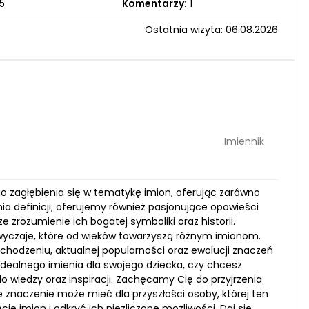
5
Komentarzy:
1
Ostatnia wizyta: 06.08.2026
Imiennik
go zagłębienia się w tematykę imion, oferując zarówno
nia definicji; oferujemy również pasjonujące opowieści
zrozumienie ich bogatej symboliki oraz historii.
wyczaje, które od wieków towarzyszą różnym imionom.
chodzeniu, aktualnej popularności oraz ewolucji znaczeń
 idealnego imienia dla swojego dziecka, czy chcesz
o wiedzy oraz inspiracji. Zachęcamy Cię do przyjrzenia
kie znaczenie może mieć dla przyszłości osoby, której ten
e imion i odkryć ich niezliczone możliwości. Daj się