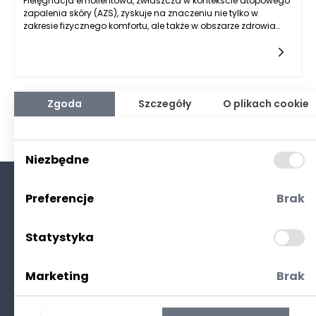
Pielęgnacja emolientowa, zwłaszcza w kontekście atopowego
zapalenia skóry (AZS), zyskuje na znaczeniu nie tylko w
zakresie fizycznego komfortu, ale także w obszarze zdrowia
psychicznego pacjentów. Osoby z AZS często zmagają się z
nieprzyjemnymi objawami, które mogą wpływać na ich
samopoczucie i jakość życia. Balsam emolinetowy staje się
kluczowym elementem w dążeniu do złagodzenia objawów,
co przejawia się nie tylko w poprawie kondycji skóry, ale także
w sferze psychologicznej. Jednym z najważniejszych
Zgoda
Szczegóły
O plikach cookie
aspektów pielęgnacji emolientowej jest jej działanie na
redukcję stresu i lęku związanego z chorobą. Regularne
stosowanie balsamu emolinetowego nie tylko łagodzi
podrażnienia, ale także daje pacjentom poczucie kontroli nad
Niezbędne
swoim ciałem. Dzięki temu pacjenci czują się mniej
przytłoczeni chorobą, co ma pozytywny wpływ na ich
psychikę.
Preferencje
Brak
O nas
Kontakt
Statystyka
Polityka prywatności
(RODO. Cookies)
Marketing
Brak