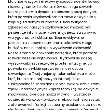
kto chce w szybki i efektywny sposób zidentyfikować
nieznany numer telefonu, który do niego dzwonił.
Nasza platforma dysponuje obszerną bazą danych,
która pozwala użytkownikom na łatwe odkrycie, kto
kryje się za danym numerem. Dzięki tysiącom
zgłoszeń od naszych użytkowników, możesz być
pewien, że informacje, które znajdziesz, są zarówno
wiarygodne, jak i aktualne. Nieprzewidywalne
połączenia z obcymi numerami telefonów mogą
budzić w nas niepokój lub wywoływać ciekawość.
Nasza strona to doskonałe narzędzie, które pomoże
rozwiać wszelkie wątpliwości. Użytkowanie naszej
wyszukiwarki jest niezwykle proste i intuicyjne, co
pozwala na szybkie sprawdzenie, czy osoba
dzwoniąca to Twój znajomy, telemarketer, a może
ktoś, kto nie ma najlepszych intencji. Taka
funkcjonalność znacząco ułatwia życie w dzisiejszym
zgiełku informacyjnym. Zapraszamy Cię do odkrycia
możliwości, jakie daje nasza witryna – wystarczy
odwiedzić www.kto-to-dzwoni.feb.com.pl i skorzystać
z oferowanych funkcji. Jesteśmy przekonani, że nasza
platforma dostarczy Ci nie tylko cennych informacji,