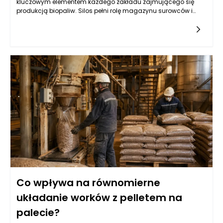
kluczowym elementem każdego zakładu zajmującego się
produkcją biopaliw. Silos pełni rolę magazynu surowców i
dostarcza pellet do dalszego przetwarzania. Zarządzanie
przepływem tych materiałów wymaga nie tylko precyzyjnie
zaprojektowanego systemu transportowego, ale także
odpowiednio dobranych urządzeń, które zapewnią ciągłość
produkcji. Właściwa konstrukcja silosu, w tym jego pojemność
oraz system wentylacji, ma ogromny wpływ na jakość
składowanych pelletów. Wydajność linii pakującej będzie
bowiem zależna od regularności i szybkości dostarczania
surowców. Kluczowym elementem w tym współdziałaniu są
systemy wyciągu, które powinny skutecznie transportować
pellet z silosu do następnego etapu produkcji, minimalizując
jednocześnie utratę materiału i zapewniając odpowiedni
poziom ciśnienia.
Co wpływa na równomierne
układanie worków z pelletem na
palecie?