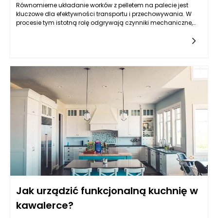
Równomierne układanie worków z pelletem na palecie jest
kluczowe dla efektywności transportu i przechowywania. W
procesie tym istotną rolę odgrywają czynniki mechaniczne,
takie jak sposób napełniania worków oraz ich rozkład masy.
Musi być on harmoniczny, aby zminimalizować ryzyko
przewrócenia palety lub uszkodzenia woreczków. Maszyny
pakujące do pelletu, stworzone z myślą o precyzyjnym i
szybkim napełnianiu, mają znaczący wpływ na ten proces.
Odpowiednia kalibracja maszyn oraz rodzaj
wykorzystywanego materiału, z którego wykonane są worki,
mogą podnieść stabilność ładunku na palecie oraz ochronić
zawartość przed ewentualnymi uszkodzeniami.
Jak urządzić funkcjonalną kuchnię w
kawalerce?