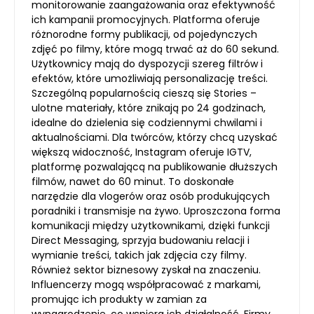
monitorowanie zaangażowania oraz efektywność
ich kampanii promocyjnych. Platforma oferuje
różnorodne formy publikacji, od pojedynczych
zdjęć po filmy, które mogą trwać aż do 60 sekund.
Użytkownicy mają do dyspozycji szereg filtrów i
efektów, które umożliwiają personalizację treści.
Szczególną popularnością cieszą się Stories –
ulotne materiały, które znikają po 24 godzinach,
idealne do dzielenia się codziennymi chwilami i
aktualnościami. Dla twórców, którzy chcą uzyskać
większą widoczność, Instagram oferuje IGTV,
platformę pozwalającą na publikowanie dłuższych
filmów, nawet do 60 minut. To doskonałe
narzędzie dla vlogerów oraz osób produkujących
poradniki i transmisje na żywo. Uproszczona forma
komunikacji między użytkownikami, dzięki funkcji
Direct Messaging, sprzyja budowaniu relacji i
wymianie treści, takich jak zdjęcia czy filmy.
Również sektor biznesowy zyskał na znaczeniu.
Influencerzy mogą współpracować z markami,
promując ich produkty w zamian za
wynagrodzenie, co wspiera ich działalność. Firmy