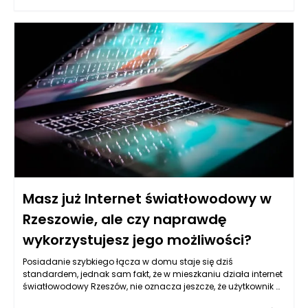
pakujące do pelletu, stworzone z myślą o precyzyjnym i
szybkim napełnianiu, mają znaczący wpływ na ten proces.
Odpowiednia kalibracja maszyn oraz rodzaj
wykorzystywanego materiału, z którego wykonane są worki,
mogą podnieść stabilność ładunku na palecie oraz ochronić
zawartość przed ewentualnymi uszkodzeniami.
Masz już Internet światłowodowy w
Rzeszowie, ale czy naprawdę
wykorzystujesz jego możliwości?
Posiadanie szybkiego łącza w domu staje się dziś
standardem, jednak sam fakt, że w mieszkaniu działa internet
światłowodowy Rzeszów, nie oznacza jeszcze, że użytkownik w
pełni wykorzystuje ogromny potencjał tej technologii. W