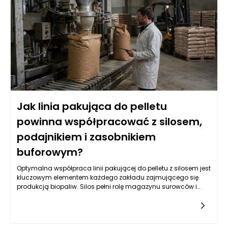
Jak linia pakująca do pelletu
powinna współpracować z silosem,
podajnikiem i zasobnikiem
buforowym?
Optymalna współpraca linii pakującej do pelletu z silosem jest
kluczowym elementem każdego zakładu zajmującego się
produkcją biopaliw. Silos pełni rolę magazynu surowców i
dostarcza pellet do dalszego przetwarzania. Zarządzanie
przepływem tych materiałów wymaga nie tylko precyzyjnie
zaprojektowanego systemu transportowego, ale także
odpowiednio dobranych urządzeń, które zapewnią ciągłość