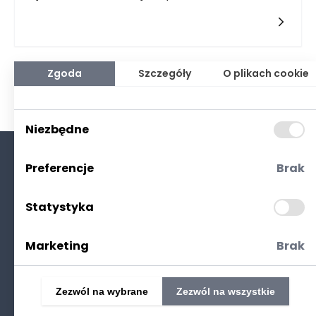
zarządzania nieruchomościami, jednym z często
spotykanych problemów jest windykacja należności, której
właściciele najczęściej nie są w stanie egzekwować
samodzielnie. Możliwość zlecenia windykacji firmie
zewnętrznej to kluczowy element, który może znacznie ułatwić
proces odzyskiwania długów oraz przyczynić się do poprawy
Zgoda
Szczegóły
O plikach cookie
płynności finansowej zarządzanych obiektów.
Niezbędne
Preferencje
Brak
O nas
Kontakt
Statystyka
Polityka prywatności
(RODO. Cookies)
Marketing
Brak
Zezwól na wybrane
Zezwól na wszystkie