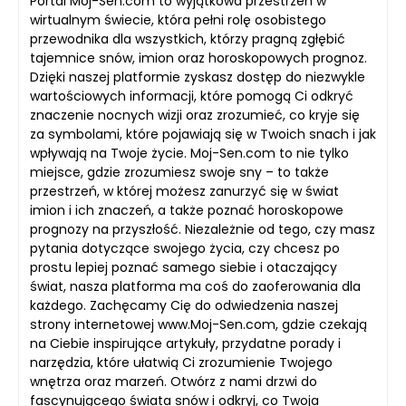
Portal Moj-Sen.com to wyjątkowa przestrzeń w
wirtualnym świecie, która pełni rolę osobistego
przewodnika dla wszystkich, którzy pragną zgłębić
tajemnice snów, imion oraz horoskopowych prognoz.
Dzięki naszej platformie zyskasz dostęp do niezwykle
wartościowych informacji, które pomogą Ci odkryć
znaczenie nocnych wizji oraz zrozumieć, co kryje się
za symbolami, które pojawiają się w Twoich snach i jak
wpływają na Twoje życie. Moj-Sen.com to nie tylko
miejsce, gdzie zrozumiesz swoje sny – to także
przestrzeń, w której możesz zanurzyć się w świat
imion i ich znaczeń, a także poznać horoskopowe
prognozy na przyszłość. Niezależnie od tego, czy masz
pytania dotyczące swojego życia, czy chcesz po
prostu lepiej poznać samego siebie i otaczający
świat, nasza platforma ma coś do zaoferowania dla
każdego. Zachęcamy Cię do odwiedzenia naszej
strony internetowej www.Moj-Sen.com, gdzie czekają
na Ciebie inspirujące artykuły, przydatne porady i
narzędzia, które ułatwią Ci zrozumienie Twojego
wnętrza oraz marzeń. Otwórz z nami drzwi do
fascynującego świata snów i odkryj, co Twoja