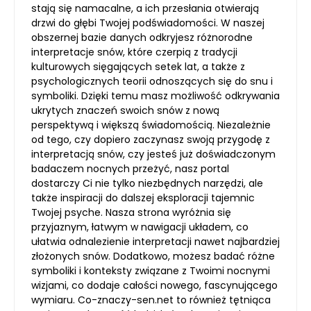
stają się namacalne, a ich przesłania otwierają
drzwi do głębi Twojej podświadomości. W naszej
obszernej bazie danych odkryjesz różnorodne
interpretacje snów, które czerpią z tradycji
kulturowych sięgających setek lat, a także z
psychologicznych teorii odnoszących się do snu i
symboliki. Dzięki temu masz możliwość odkrywania
ukrytych znaczeń swoich snów z nową
perspektywą i większą świadomością. Niezależnie
od tego, czy dopiero zaczynasz swoją przygodę z
interpretacją snów, czy jesteś już doświadczonym
badaczem nocnych przeżyć, nasz portal
dostarczy Ci nie tylko niezbędnych narzędzi, ale
także inspiracji do dalszej eksploracji tajemnic
Twojej psyche. Nasza strona wyróżnia się
przyjaznym, łatwym w nawigacji układem, co
ułatwia odnalezienie interpretacji nawet najbardziej
złożonych snów. Dodatkowo, możesz badać różne
symboliki i konteksty związane z Twoimi nocnymi
wizjami, co dodaje całości nowego, fascynującego
wymiaru. Co-znaczy-sen.net to również tętniąca