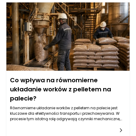
produkcji. Właściwa konstrukcja silosu, w tym jego pojemność
oraz system wentylacji, ma ogromny wpływ na jakość
składowanych pelletów. Wydajność linii pakującej będzie
bowiem zależna od regularności i szybkości dostarczania
surowców. Kluczowym elementem w tym współdziałaniu są
systemy wyciągu, które powinny skutecznie transportować
pellet z silosu do następnego etapu produkcji, minimalizując
jednocześnie utratę materiału i zapewniając odpowiedni
poziom ciśnienia.
Co wpływa na równomierne
układanie worków z pelletem na
palecie?
Równomierne układanie worków z pelletem na palecie jest
kluczowe dla efektywności transportu i przechowywania. W
procesie tym istotną rolę odgrywają czynniki mechaniczne,
takie jak sposób napełniania worków oraz ich rozkład masy.
Musi być on harmoniczny, aby zminimalizować ryzyko
przewrócenia palety lub uszkodzenia woreczków. Maszyny