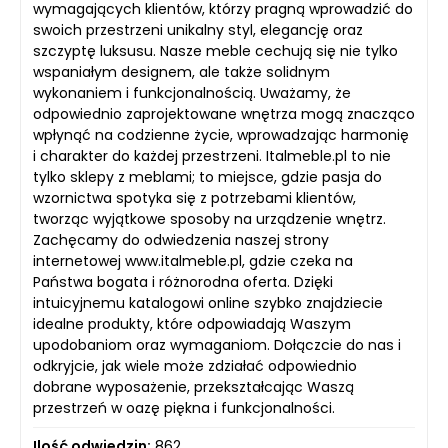
wymagających klientów, którzy pragną wprowadzić do
swoich przestrzeni unikalny styl, elegancję oraz
szczyptę luksusu. Nasze meble cechują się nie tylko
wspaniałym designem, ale także solidnym
wykonaniem i funkcjonalnością. Uważamy, że
odpowiednio zaprojektowane wnętrza mogą znacząco
wpłynąć na codzienne życie, wprowadzając harmonię
i charakter do każdej przestrzeni. Italmeble.pl to nie
tylko sklepy z meblami; to miejsce, gdzie pasja do
wzornictwa spotyka się z potrzebami klientów,
tworząc wyjątkowe sposoby na urządzenie wnętrz.
Zachęcamy do odwiedzenia naszej strony
internetowej www.italmeble.pl, gdzie czeka na
Państwa bogata i różnorodna oferta. Dzięki
intuicyjnemu katalogowi online szybko znajdziecie
idealne produkty, które odpowiadają Waszym
upodobaniom oraz wymaganiom. Dołączcie do nas i
odkryjcie, jak wiele może zdziałać odpowiednio
dobrane wyposażenie, przekształcając Waszą
przestrzeń w oazę piękna i funkcjonalności.
Ilość odwiedzin:
862