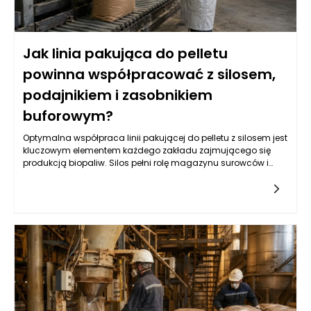
Jak linia pakująca do pelletu
powinna współpracować z silosem,
podajnikiem i zasobnikiem
buforowym?
Optymalna współpraca linii pakującej do pelletu z silosem jest
kluczowym elementem każdego zakładu zajmującego się
produkcją biopaliw. Silos pełni rolę magazynu surowców i
dostarcza pellet do dalszego przetwarzania. Zarządzanie
przepływem tych materiałów wymaga nie tylko precyzyjnie
zaprojektowanego systemu transportowego, ale także
odpowiednio dobranych urządzeń, które zapewnią ciągłość
produkcji. Właściwa konstrukcja silosu, w tym jego pojemność
oraz system wentylacji, ma ogromny wpływ na jakość
składowanych pelletów. Wydajność linii pakującej będzie
bowiem zależna od regularności i szybkości dostarczania
surowców. Kluczowym elementem w tym współdziałaniu są
systemy wyciągu, które powinny skutecznie transportować
pellet z silosu do następnego etapu produkcji, minimalizując