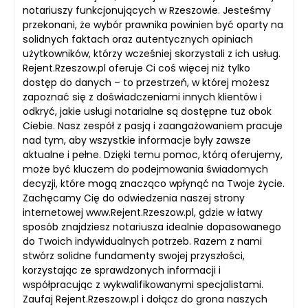
notariuszy funkcjonujących w Rzeszowie. Jesteśmy
przekonani, że wybór prawnika powinien być oparty na
solidnych faktach oraz autentycznych opiniach
użytkowników, którzy wcześniej skorzystali z ich usług.
Rejent.Rzeszow.pl oferuje Ci coś więcej niż tylko
dostęp do danych – to przestrzeń, w której możesz
zapoznać się z doświadczeniami innych klientów i
odkryć, jakie usługi notarialne są dostępne tuż obok
Ciebie. Nasz zespół z pasją i zaangażowaniem pracuje
nad tym, aby wszystkie informacje były zawsze
aktualne i pełne. Dzięki temu pomoc, którą oferujemy,
może być kluczem do podejmowania świadomych
decyzji, które mogą znacząco wpłynąć na Twoje życie.
Zachęcamy Cię do odwiedzenia naszej strony
internetowej www.Rejent.Rzeszow.pl, gdzie w łatwy
sposób znajdziesz notariusza idealnie dopasowanego
do Twoich indywidualnych potrzeb. Razem z nami
stwórz solidne fundamenty swojej przyszłości,
korzystając ze sprawdzonych informacji i
współpracując z wykwalifikowanymi specjalistami.
Zaufaj Rejent.Rzeszow.pl i dołącz do grona naszych