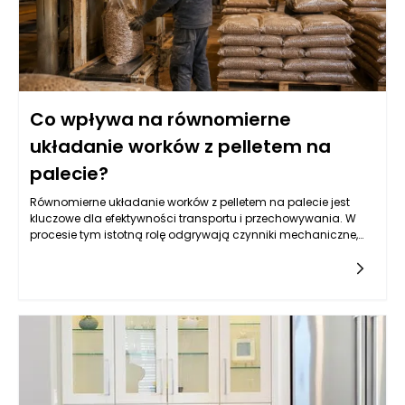
jednocześnie utratę materiału i zapewniając odpowiedni
poziom ciśnienia.
Co wpływa na równomierne
układanie worków z pelletem na
palecie?
Równomierne układanie worków z pelletem na palecie jest
kluczowe dla efektywności transportu i przechowywania. W
procesie tym istotną rolę odgrywają czynniki mechaniczne,
takie jak sposób napełniania worków oraz ich rozkład masy.
Musi być on harmoniczny, aby zminimalizować ryzyko
przewrócenia palety lub uszkodzenia woreczków. Maszyny
pakujące do pelletu, stworzone z myślą o precyzyjnym i
szybkim napełnianiu, mają znaczący wpływ na ten proces.
Odpowiednia kalibracja maszyn oraz rodzaj
wykorzystywanego materiału, z którego wykonane są worki,
mogą podnieść stabilność ładunku na palecie oraz ochronić
zawartość przed ewentualnymi uszkodzeniami.