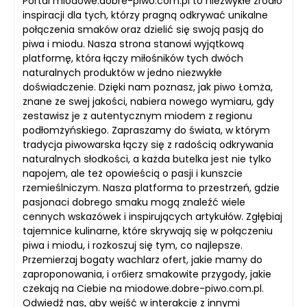
Portal miodowe.dobre-piwo.com.pl to niezwykłe źródło
inspiracji dla tych, którzy pragną odkrywać unikalne
połączenia smaków oraz dzielić się swoją pasją do
piwa i miodu. Nasza strona stanowi wyjątkową
platformę, która łączy miłośników tych dwóch
naturalnych produktów w jedno niezwykłe
doświadczenie. Dzięki nam poznasz, jak piwo Łomża,
znane ze swej jakości, nabiera nowego wymiaru, gdy
zestawisz je z autentycznym miodem z regionu
podłomżyńskiego. Zapraszamy do świata, w którym
tradycja piwowarska łączy się z radością odkrywania
naturalnych słodkości, a każda butelka jest nie tylko
napojem, ale też opowieścią o pasji i kunszcie
rzemieślniczym. Nasza platforma to przestrzeń, gdzie
pasjonaci dobrego smaku mogą znaleźć wiele
cennych wskazówek i inspirujących artykułów. Zgłębiaj
tajemnice kulinarne, które skrywają się w połączeniu
piwa i miodu, i rozkoszuj się tym, co najlepsze.
Przemierzaj bogaty wachlarz ofert, jakie mamy do
zaproponowania, i отбierz smakowite przygody, jakie
czekają na Ciebie na miodowe.dobre-piwo.com.pl.
Odwiedź nas, aby wejść w interakcję z innymi