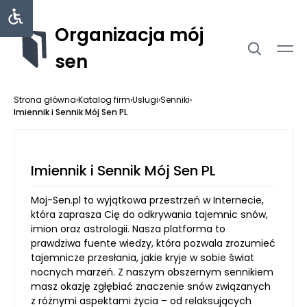
Organizacja mój
sen
Strona główna
›
Katalog firm
›
Usługi
›
Senniki
›
Imiennik i Sennik Mój Sen PL
Imiennik i Sennik Mój Sen PL
Moj-Sen.pl to wyjątkowa przestrzeń w Internecie,
która zaprasza Cię do odkrywania tajemnic snów,
imion oraz astrologii. Nasza platforma to
prawdziwa fuente wiedzy, która pozwala zrozumieć
tajemnicze przesłania, jakie kryje w sobie świat
nocnych marzeń. Z naszym obszernym sennikiem
masz okazję zgłębiać znaczenie snów związanych
z różnymi aspektami życia – od relaksujących