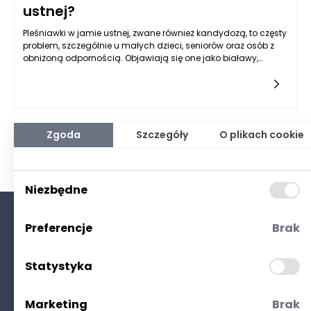
ustnej?
Pleśniawki w jamie ustnej, zwane również kandydozą, to częsty
problem, szczególnie u małych dzieci, seniorów oraz osób z
obniżoną odpornością. Objawiają się one jako białawy,
serowaty nalot na języku, podniebieniu, dziąsłach czy
wewnętrznej stronie policzków. Zmiany mogą powodować ból,
pieczenie i trudności z jedzeniem. Szybka reakcja jest
kluczowa, by złagodzić dyskomfort oraz powstrzymać rozwój
infekcji. Jakie kroki warto podjąć, gdy pojawią się pleśniawki?
Jak działa maść na pleśniawki i dlaczego warto ją mieć pod
Zgoda
Szczegóły
O plikach cookie
ręką?
Niezbędne
Preferencje
Brak
O nas
Kontakt
Statystyka
Polityka prywatności
(RODO. Cookies)
Marketing
Brak