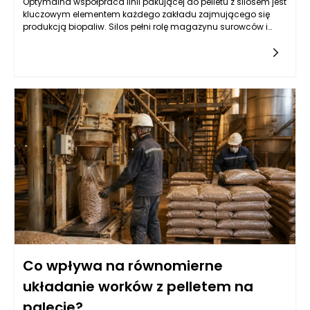
Optymalna współpraca linii pakującej do pelletu z silosem jest
kluczowym elementem każdego zakładu zajmującego się
produkcją biopaliw. Silos pełni rolę magazynu surowców i
dostarcza pellet do dalszego przetwarzania. Zarządzanie
przepływem tych materiałów wymaga nie tylko precyzyjnie
zaprojektowanego systemu transportowego, ale także
odpowiednio dobranych urządzeń, które zapewnią ciągłość
produkcji. Właściwa konstrukcja silosu, w tym jego pojemność
oraz system wentylacji, ma ogromny wpływ na jakość
składowanych pelletów. Wydajność linii pakującej będzie
bowiem zależna od regularności i szybkości dostarczania
surowców. Kluczowym elementem w tym współdziałaniu są
systemy wyciągu, które powinny skutecznie transportować
pellet z silosu do następnego etapu produkcji, minimalizując
jednocześnie utratę materiału i zapewniając odpowiedni
poziom ciśnienia.
Co wpływa na równomierne
układanie worków z pelletem na
palecie?