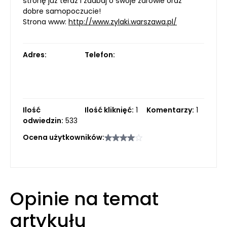
stronę już teraz i zadbaj o swoje zdrowie oraz
dobre samopoczucie!
Strona www:
http://www.zylaki.warszawa.pl/
Adres:
Telefon:
Ilość
Ilość kliknięć:
1
Komentarzy:
1
odwiedzin:
533
Ocena użytkowników:
Opinie na temat
artykułu