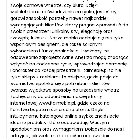
swoje domowe wnętrze, czy biuro. Dzięki
wieloletniemu doświadczeniu na rynku, jesteśmy
gotowi zaspokoić potrzeby nawet najbardziej
wymagających klientów, którzy pragną wprowadzić do
swoich przestrzeni unikalny styl, elegancję oraz
szczyptę luksusu. Nasze meble cechują się nie tylko
wspaniałym designem, ale także solidnym
wykonaniem i funkcjonalnością. Uważamy, że
odpowiednio zaprojektowane wnętrza mogą znacząco
wpłynąć na codzienne życie, wprowadzając harmonię
i charakter do każdej przestrzeni. Italmeble.pl to nie
tylko sklepy z meblami; to miejsce, gdzie pasja do
wzornictwa spotyka się z potrzebami klientów,
tworząc wyjątkowe sposoby na urządzenie wnętrz.
Zachęcamy do odwiedzenia naszej strony
internetowej www.italmeble.pl, gdzie czeka na
Państwa bogata i różnorodna oferta. Dzięki
intuicyjnemu katalogowi online szybko znajdziecie
idealne produkty, które odpowiadają Waszym
upodobaniom oraz wymaganiom. Dołączcie do nas i
odkryjcie, jak wiele może zdziałać odpowiednio