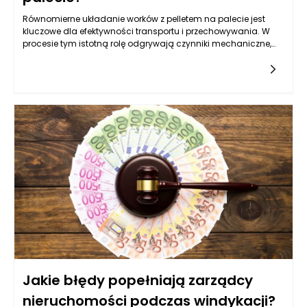
Równomierne układanie worków z pelletem na palecie jest
kluczowe dla efektywności transportu i przechowywania. W
procesie tym istotną rolę odgrywają czynniki mechaniczne,
takie jak sposób napełniania worków oraz ich rozkład masy.
Musi być on harmoniczny, aby zminimalizować ryzyko
przewrócenia palety lub uszkodzenia woreczków. Maszyny
pakujące do pelletu, stworzone z myślą o precyzyjnym i
szybkim napełnianiu, mają znaczący wpływ na ten proces.
Odpowiednia kalibracja maszyn oraz rodzaj
wykorzystywanego materiału, z którego wykonane są worki,
mogą podnieść stabilność ładunku na palecie oraz ochronić
zawartość przed ewentualnymi uszkodzeniami.
Jakie błędy popełniają zarządcy
nieruchomości podczas windykacji?