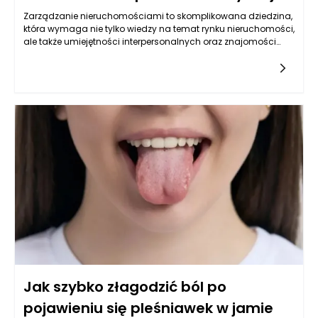
Zarządzanie nieruchomościami to skomplikowana dziedzina,
która wymaga nie tylko wiedzy na temat rynku nieruchomości,
ale także umiejętności interpersonalnych oraz znajomości
przepisów prawa. W kontekście windykacji należności, wiele
zarządców popełnia błędy, które mogą prowadzić do
dalszych problemów finansowych zarówno dla nich, jak i dla
właścicieli nieruchomości. Niejednokrotnie niewłaściwie
przeprowadzone procesy windykacyjne mogą doprowadzić
do zaostrzenia konfliktów z najemcami oraz poważnych
problemów prawnych. Kluczowe jest zrozumienie
potencjalnych pułapek, w jakie można wpaść, aby skutecznie
zarządzać nieruchomościami oraz minimalizować ryzyko
nieściągalnych należności.
Jak szybko złagodzić ból po
pojawieniu się pleśniawek w jamie