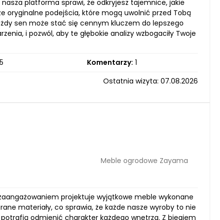
 nasza platforma sprawi, że odkryjesz tajemnice, jakie
akże oryginalne podejścia, które mogą uwolnić przed Tobą
e każdy sen może stać się cennym kluczem do lepszego
zenia, i pozwól, aby te głębokie analizy wzbogaciły Twoje
5
Komentarzy:
1
Ostatnia wizyta: 07.08.2026
Meble ogrodowe Zayama
 i zaangażowaniem projektuje wyjątkowe meble wykonane
brane materiały, co sprawia, że każde nasze wyroby to nie
re potrafią odmienić charakter każdego wnętrza. Z biegiem