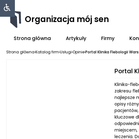
Organizacja mój sen
Strona główna
Artykuły
Firmy
Kon
Strona główna
›
Katalog firm
›
Usługi
›
Opinie
›
Portal Klinika Flebologii Wa
Portal 
Klinika-fl
zakresu fle
najlepsze m
opisy różny
pacjentów,
kluczowe d
odpowiednie
miejscem, 
leczenia. 