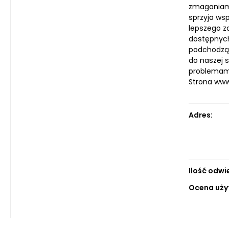
zmaganiami
sprzyja ws
lepszego z
dostępnych 
podchodzą 
do naszej s
problemami 
Strona ww
Adres:
Ilość odwi
Ocena uży