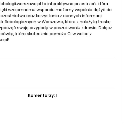
bologii.warszawa.pl to interaktywna przestrzeń, która
 dzięki wzajemnemu wsparciu możemy wspólnie dążyć do
zestnictwa oraz korzystania z cennych informacji
ik flebologicznych w Warszawie, które z należytą troską
zpocząć swoją przygodę w poszukiwaniu zdrowia. Dołącz
placówkę, która skutecznie pomoże Ci w walce z
a.pl!
Komentarzy:
1