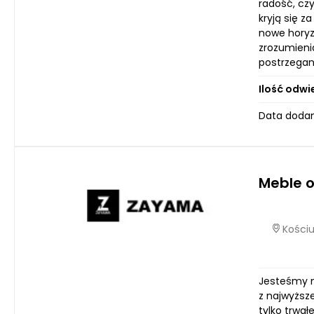
radość, czy
kryją się z
nowe horyz
zrozumienia
postrzegani
Ilość odwi
Data dodani
Meble 
Kościu
Jesteśmy n
z najwyższe
tylko trwał