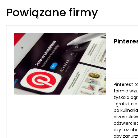
Powiązane firmy
Pintere
Pinterest t
formie wizu
zyskała og
i grafiki,
po kulinari
przeszukiwa
odzwiercied
czy też ch
aby zanurzy