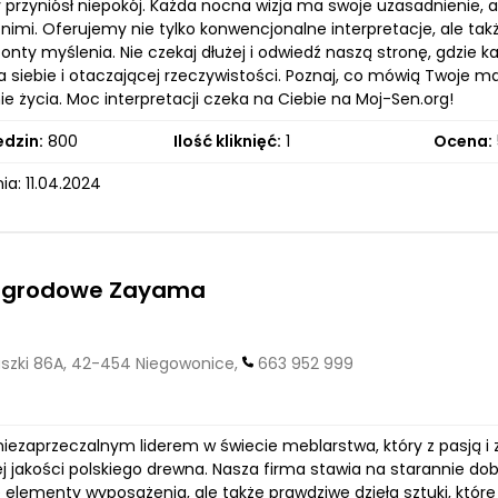
 przyniósł niepokój. Każda nocna wizja ma swoje uzasadnienie, a
a nimi. Oferujemy nie tylko konwencjonalne interpretacje, ale t
onty myślenia. Nie czekaj dłużej i odwiedź naszą stronę, gdzi
 siebie i otaczającej rzeczywistości. Poznaj, co mówią Twoje mar
e życia. Moc interpretacji czeka na Ciebie na Moj-Sen.org!
edzin:
800
Ilość kliknięć:
1
Ocena:
a: 11.04.2024
ogrodowe Zayama
szki 86A, 42-454 Niegowonice,
663 952 999
iezaprzeczalnym liderem w świecie meblarstwa, który z pasją
j jakości polskiego drewna. Nasza firma stawia na starannie do
e elementy wyposażenia, ale także prawdziwe dzieła sztuki, któ