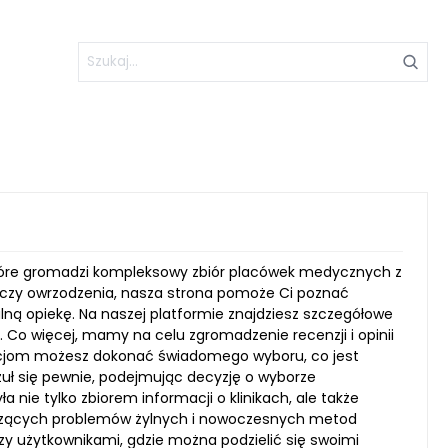
, które gromadzi kompleksowy zbiór placówek medycznych z
aki czy owrzodzenia, nasza strona pomoże Ci poznać
alną opiekę. Na naszej platformie znajdziesz szczegółowe
ą. Co więcej, mamy na celu zgromadzenie recenzji i opinii
ormacjom możesz dokonać świadomego wyboru, co jest
uł się pewnie, podejmując decyzję o wyborze
a nie tylko zbiorem informacji o klinikach, ale także
yczących problemów żylnych i nowoczesnych metod
 użytkownikami, gdzie można podzielić się swoimi