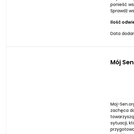
ponieść wsp
Sprawdź ws
Ilość odwi
Data dodan
Mój Sen
Moj-Sen.org
zachęca do 
towarzyszą
sytuacji, 
przygotowal