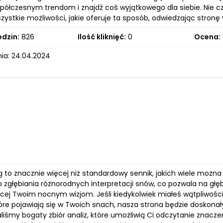
ółczesnym trendom i znajdź coś wyjątkowego dla siebie. Nie cze
zystkie możliwości, jakie oferuje ta sposób, odwiedzając stronę
edzin:
826
Ilość kliknięć:
0
Ocena:
ia: 24.04.2024
 to znacznie więcej niż standardowy sennik, jakich wiele można 
zgłębiania różnorodnych interpretacji snów, co pozwala na głęb
cej Twoim nocnym wizjom. Jeśli kiedykolwiek miałeś wątpliwoś
które pojawiają się w Twoich snach, nasza strona będzie dosko
iśmy bogaty zbiór analiz, które umożliwią Ci odczytanie znaczen