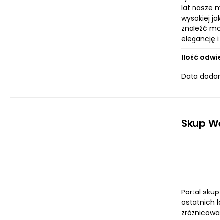
lat nasze 
wysokiej j
znaleźć moż
elegancję 
Ilość odwi
Data dodan
Skup W
Portal sku
ostatnich 
zróżnicowa