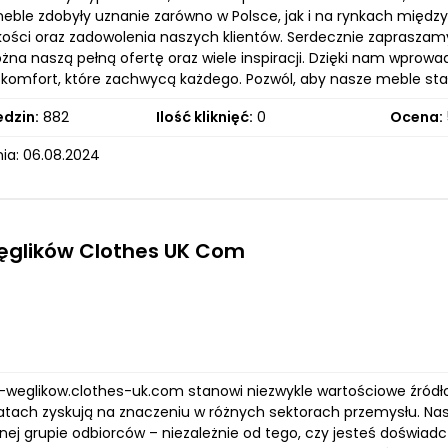
meble zdobyły uznanie zarówno w Polsce, jak i na rynkach międ
akości oraz zadowolenia naszych klientów. Serdecznie zapraszamy
na naszą pełną ofertę oraz wiele inspiracji. Dzięki nam wprowa
i komfort, które zachwycą każdego. Pozwól, aby nasze meble stał
edzin:
882
Ilość kliknięć:
0
Ocena:
ia: 06.08.2024
ęglików Clothes UK Com
p-weglikow.clothes-uk.com stanowi niezwykle wartościowe źród
latach zyskują na znaczeniu w różnych sektorach przemysłu. Na
nej grupie odbiorców – niezależnie od tego, czy jesteś doświad