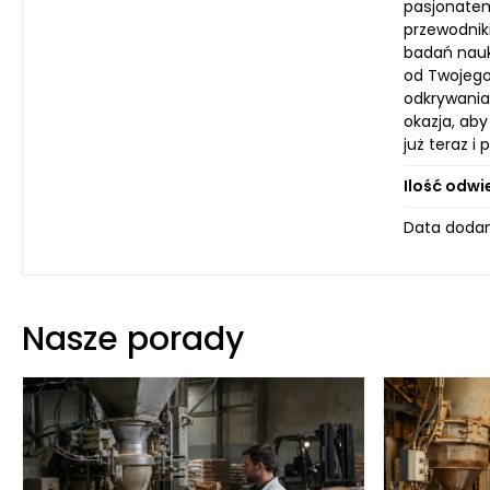
pasjonatem 
przewodnik
badań nauk
od Twojego
odkrywania
okazja, ab
już teraz i
Ilość odwi
Data dodan
Nasze porady