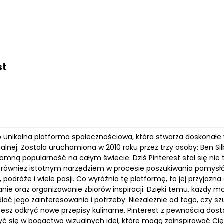
st
o unikalna platforma społecznościowa, która stwarza doskonałe w
alnej. Została uruchomiona w 2010 roku przez trzy osoby: Ben Si
romną popularność na całym świecie. Dziś Pinterest stał się nie
 ale również istotnym narzędziem w procesie poszukiwania pomys
a, podróże i wiele pasji. Co wyróżnia tę platformę, to jej przyjazn
nie oraz organizowanie zbiorów inspiracji. Dzięki temu, każdy m
lać jego zainteresowania i potrzeby. Niezależnie od tego, czy 
cesz odkryć nowe przepisy kulinarne, Pinterest z pewnością dos
ć się w bogactwo wizualnych idei, które mogą zainspirować Cię 