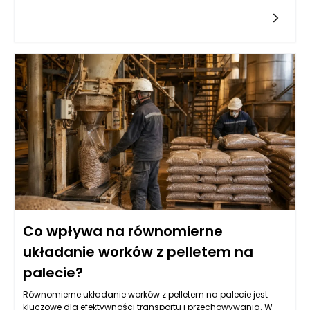
dostarcza pellet do dalszego przetwarzania. Zarządzanie
przepływem tych materiałów wymaga nie tylko precyzyjnie
zaprojektowanego systemu transportowego, ale także
odpowiednio dobranych urządzeń, które zapewnią ciągłość
produkcji. Właściwa konstrukcja silosu, w tym jego pojemność
oraz system wentylacji, ma ogromny wpływ na jakość
składowanych pelletów. Wydajność linii pakującej będzie
bowiem zależna od regularności i szybkości dostarczania
surowców. Kluczowym elementem w tym współdziałaniu są
systemy wyciągu, które powinny skutecznie transportować
pellet z silosu do następnego etapu produkcji, minimalizując
jednocześnie utratę materiału i zapewniając odpowiedni
poziom ciśnienia.
Co wpływa na równomierne
układanie worków z pelletem na
palecie?
Równomierne układanie worków z pelletem na palecie jest
kluczowe dla efektywności transportu i przechowywania. W