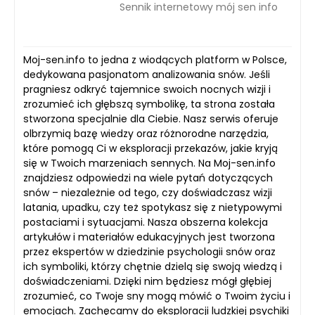
Sennik internetowy mój sen info
Moj-sen.info to jedna z wiodących platform w Polsce,
dedykowana pasjonatom analizowania snów. Jeśli
pragniesz odkryć tajemnice swoich nocnych wizji i
zrozumieć ich głębszą symbolikę, ta strona została
stworzona specjalnie dla Ciebie. Nasz serwis oferuje
olbrzymią bazę wiedzy oraz różnorodne narzędzia,
które pomogą Ci w eksploracji przekazów, jakie kryją
się w Twoich marzeniach sennych. Na Moj-sen.info
znajdziesz odpowiedzi na wiele pytań dotyczących
snów – niezależnie od tego, czy doświadczasz wizji
latania, upadku, czy też spotykasz się z nietypowymi
postaciami i sytuacjami. Nasza obszerna kolekcja
artykułów i materiałów edukacyjnych jest tworzona
przez ekspertów w dziedzinie psychologii snów oraz
ich symboliki, którzy chętnie dzielą się swoją wiedzą i
doświadczeniami. Dzięki nim będziesz mógł głębiej
zrozumieć, co Twoje sny mogą mówić o Twoim życiu i
emocjach. Zachęcamy do eksploracji ludzkiej psychiki