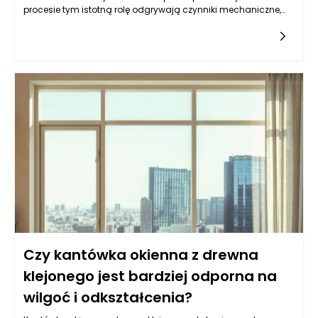
procesie tym istotną rolę odgrywają czynniki mechaniczne,
takie jak sposób napełniania worków oraz ich rozkład masy.
Musi być on harmoniczny, aby zminimalizować ryzyko
przewrócenia palety lub uszkodzenia woreczków. Maszyny
pakujące do pelletu, stworzone z myślą o precyzyjnym i
szybkim napełnianiu, mają znaczący wpływ na ten proces.
Odpowiednia kalibracja maszyn oraz rodzaj
wykorzystywanego materiału, z którego wykonane są worki,
mogą podnieść stabilność ładunku na palecie oraz ochronić
zawartość przed ewentualnymi uszkodzeniami.
Czy kantówka okienna z drewna
klejonego jest bardziej odporna na
wilgoć i odkształcenia?