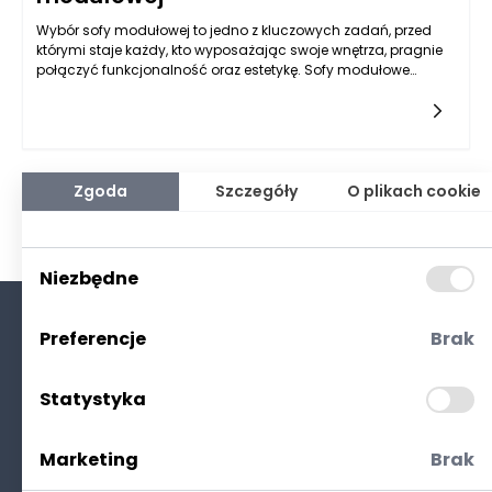
Wybór sofy modułowej to jedno z kluczowych zadań, przed
którymi staje każdy, kto wyposażając swoje wnętrza, pragnie
połączyć funkcjonalność oraz estetykę. Sofy modułowe
zyskały popularność dzięki swojej wszechstronności i
możliwości dostosowania do różnych potrzeb przestrzennych.
Pozwalają na stworzenie unikalnego układu mebli w
zależności od koncepcji aranżacji oraz stylu życia
mieszkańców. Przeszłość zdominowana przez standardowe
meble ustępuje miejsca kreatywności i personalizacji, co
Zgoda
Szczegóły
O plikach cookie
sprawia, że podjęcie decyzji o wyborze konkretnego modelu
kanapy nie powinno być pobieżne. Warto zastanowić się, jakie
cechy sofy są dla nas najważniejsze oraz w jaki sposób
można uzyskać równowagę pomiędzy estetyką a
Niezbędne
funkcjonalnością.
Preferencje
Brak
O nas
Kontakt
Statystyka
Polityka prywatności
(RODO. Cookies)
Marketing
Brak