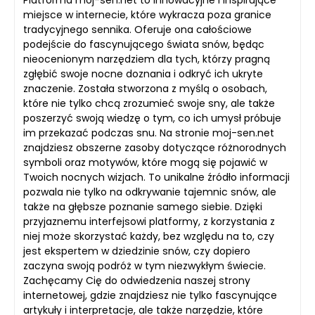
Platforma moj-sen.net to innowacyjne i inspirujące
miejsce w internecie, które wykracza poza granice
tradycyjnego sennika. Oferuje ona całościowe
podejście do fascynującego świata snów, będąc
nieocenionym narzędziem dla tych, którzy pragną
zgłębić swoje nocne doznania i odkryć ich ukryte
znaczenie. Została stworzona z myślą o osobach,
które nie tylko chcą zrozumieć swoje sny, ale także
poszerzyć swoją wiedzę o tym, co ich umysł próbuje
im przekazać podczas snu. Na stronie moj-sen.net
znajdziesz obszerne zasoby dotyczące różnorodnych
symboli oraz motywów, które mogą się pojawić w
Twoich nocnych wizjach. To unikalne źródło informacji
pozwala nie tylko na odkrywanie tajemnic snów, ale
także na głębsze poznanie samego siebie. Dzięki
przyjaznemu interfejsowi platformy, z korzystania z
niej może skorzystać każdy, bez względu na to, czy
jest ekspertem w dziedzinie snów, czy dopiero
zaczyna swoją podróż w tym niezwykłym świecie.
Zachęcamy Cię do odwiedzenia naszej strony
internetowej, gdzie znajdziesz nie tylko fascynujące
artykuły i interpretacje, ale także narzędzie, które