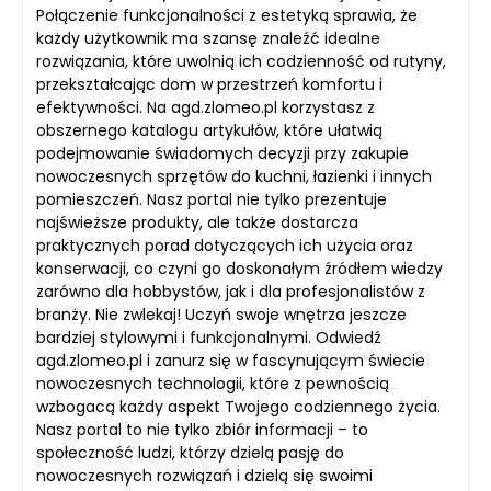
Połączenie funkcjonalności z estetyką sprawia, że
każdy użytkownik ma szansę znaleźć idealne
rozwiązania, które uwolnią ich codzienność od rutyny,
przekształcając dom w przestrzeń komfortu i
efektywności. Na agd.zlomeo.pl korzystasz z
obszernego katalogu artykułów, które ułatwią
podejmowanie świadomych decyzji przy zakupie
nowoczesnych sprzętów do kuchni, łazienki i innych
pomieszczeń. Nasz portal nie tylko prezentuje
najświeższe produkty, ale także dostarcza
praktycznych porad dotyczących ich użycia oraz
konserwacji, co czyni go doskonałym źródłem wiedzy
zarówno dla hobbystów, jak i dla profesjonalistów z
branży. Nie zwlekaj! Uczyń swoje wnętrza jeszcze
bardziej stylowymi i funkcjonalnymi. Odwiedź
agd.zlomeo.pl i zanurz się w fascynującym świecie
nowoczesnych technologii, które z pewnością
wzbogacą każdy aspekt Twojego codziennego życia.
Nasz portal to nie tylko zbiór informacji – to
społeczność ludzi, którzy dzielą pasję do
nowoczesnych rozwiązań i dzielą się swoimi