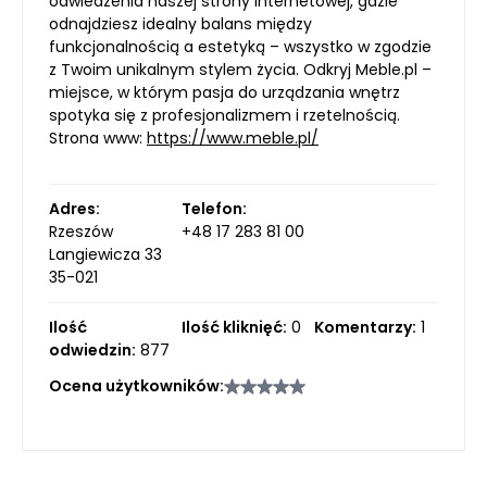
odwiedzenia naszej strony internetowej, gdzie
odnajdziesz idealny balans między
funkcjonalnością a estetyką – wszystko w zgodzie
z Twoim unikalnym stylem życia. Odkryj Meble.pl –
miejsce, w którym pasja do urządzania wnętrz
spotyka się z profesjonalizmem i rzetelnością.
Strona www:
https://www.meble.pl/
Adres:
Telefon:
Rzeszów
+48 17 283 81 00
Langiewicza 33
35-021
Ilość
Ilość kliknięć:
0
Komentarzy:
1
odwiedzin:
877
Ocena użytkowników: