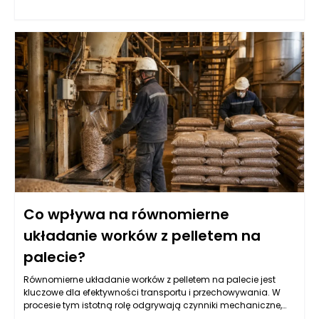
zaprojektowanego systemu transportowego, ale także
odpowiednio dobranych urządzeń, które zapewnią ciągłość
produkcji. Właściwa konstrukcja silosu, w tym jego pojemność
oraz system wentylacji, ma ogromny wpływ na jakość
składowanych pelletów. Wydajność linii pakującej będzie
bowiem zależna od regularności i szybkości dostarczania
surowców. Kluczowym elementem w tym współdziałaniu są
systemy wyciągu, które powinny skutecznie transportować
pellet z silosu do następnego etapu produkcji, minimalizując
jednocześnie utratę materiału i zapewniając odpowiedni
poziom ciśnienia.
Co wpływa na równomierne
układanie worków z pelletem na
palecie?
Równomierne układanie worków z pelletem na palecie jest
kluczowe dla efektywności transportu i przechowywania. W
procesie tym istotną rolę odgrywają czynniki mechaniczne,
takie jak sposób napełniania worków oraz ich rozkład masy.