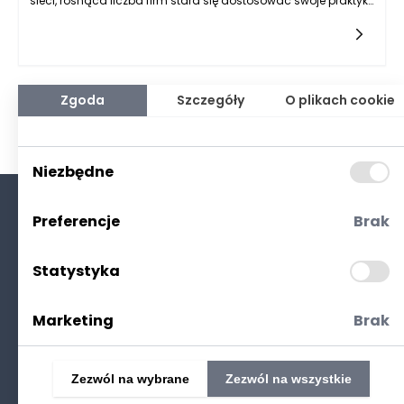
sieci, rosnąca liczba firm stara się dostosować swoje praktyki
do wymogów RODO, czyli ogólnego rozporządzenia o
ochronie danych
Zgoda
Szczegóły
O plikach cookie
Niezbędne
Preferencje
Brak
O nas
Kontakt
Statystyka
Polityka prywatności
(RODO. Cookies)
Marketing
Brak
Zezwól na wybrane
Zezwól na wszystkie