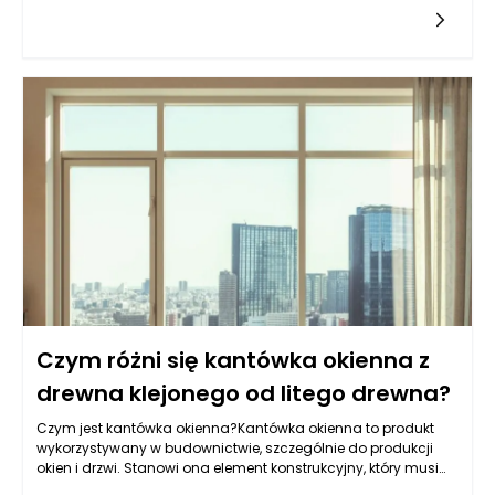
Musi być on harmoniczny, aby zminimalizować ryzyko
przewrócenia palety lub uszkodzenia woreczków. Maszyny
pakujące do pelletu, stworzone z myślą o precyzyjnym i
szybkim napełnianiu, mają znaczący wpływ na ten proces.
Odpowiednia kalibracja maszyn oraz rodzaj
wykorzystywanego materiału, z którego wykonane są worki,
mogą podnieść stabilność ładunku na palecie oraz ochronić
zawartość przed ewentualnymi uszkodzeniami.
Czym różni się kantówka okienna z
drewna klejonego od litego drewna?
Czym jest kantówka okienna?Kantówka okienna to produkt
wykorzystywany w budownictwie, szczególnie do produkcji
okien i drzwi. Stanowi ona element konstrukcyjny, który musi
łączyć w sobie wysoką odporność na czynniki atmosferyczne,