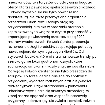
mieszkańców, jak i turystów do odkrywania bogatej
oferty, która z pewnością spełni oczekiwania każdego.
Budowla wyróżnia się nie tylko nowoczesną
architekturą, ale także przemyślaną organizacją
przestrzeni. Dzięki temu zakupy stają się
przyjemnością, a relaks w otoczeniu starannie
zaprojektowanych wnętrz to czysta przyjemność. Z
imponującą powierzchnią przekraczającą 3200
metrów kwadratowych, Folwark Center proponuje
różnorodne usługi i produkty, zaspokajając potrzeby
nawet najbardziej wymagających klientów. Od
stylowych butików, które oferują najnowsze trendy, po
szeroką gamę lokali gastronomicznych, które
zachwycają smakami – każdy znajdzie coś dla siebie.
Co więcej, Folwark Center to nie tylko przestrzeń do
zakupów. To także idealne miejsce do spotkań z
przyjaciółmi, wydarzeń rodzinnych oraz aktywności
relaksacyjnych. Dzięki staranności w planowaniu
urbanistycznym udało się stworzyć atmosferę, w
której można spędzać czas w sposób naprawdę
przyjemny i odprężający. Nie zwlekaj i odwiedź Folwark