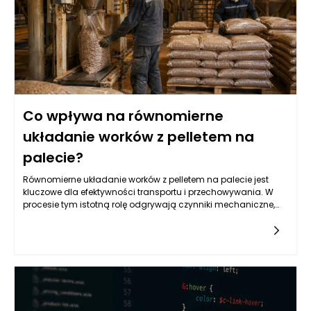
systemy wyciągu, które powinny skutecznie transportować
pellet z silosu do następnego etapu produkcji, minimalizując
jednocześnie utratę materiału i zapewniając odpowiedni
poziom ciśnienia.
Co wpływa na równomierne
układanie worków z pelletem na
palecie?
Równomierne układanie worków z pelletem na palecie jest
kluczowe dla efektywności transportu i przechowywania. W
procesie tym istotną rolę odgrywają czynniki mechaniczne,
takie jak sposób napełniania worków oraz ich rozkład masy.
Musi być on harmoniczny, aby zminimalizować ryzyko
przewrócenia palety lub uszkodzenia woreczków. Maszyny
pakujące do pelletu, stworzone z myślą o precyzyjnym i
szybkim napełnianiu, mają znaczący wpływ na ten proces.
Odpowiednia kalibracja maszyn oraz rodzaj
wykorzystywanego materiału, z którego wykonane są worki,
mogą podnieść stabilność ładunku na palecie oraz ochronić