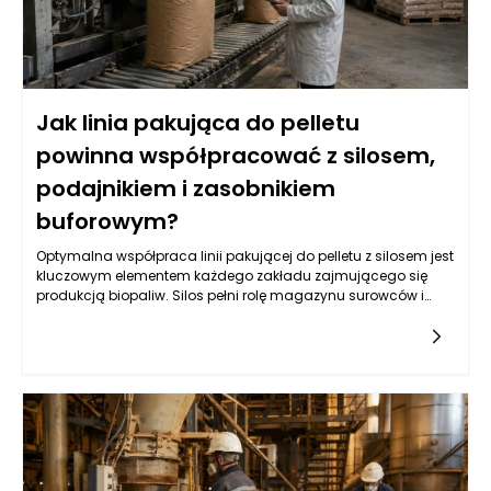
Jak linia pakująca do pelletu
powinna współpracować z silosem,
podajnikiem i zasobnikiem
buforowym?
Optymalna współpraca linii pakującej do pelletu z silosem jest
kluczowym elementem każdego zakładu zajmującego się
produkcją biopaliw. Silos pełni rolę magazynu surowców i
dostarcza pellet do dalszego przetwarzania. Zarządzanie
przepływem tych materiałów wymaga nie tylko precyzyjnie
zaprojektowanego systemu transportowego, ale także
odpowiednio dobranych urządzeń, które zapewnią ciągłość
produkcji. Właściwa konstrukcja silosu, w tym jego pojemność
oraz system wentylacji, ma ogromny wpływ na jakość
składowanych pelletów. Wydajność linii pakującej będzie
bowiem zależna od regularności i szybkości dostarczania
surowców. Kluczowym elementem w tym współdziałaniu są