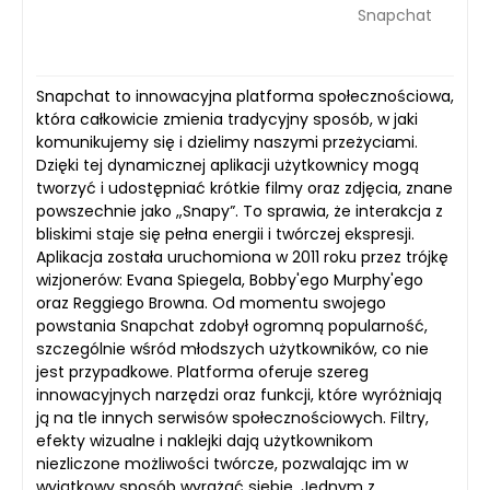
Snapchat
Snapchat to innowacyjna platforma społecznościowa,
która całkowicie zmienia tradycyjny sposób, w jaki
komunikujemy się i dzielimy naszymi przeżyciami.
Dzięki tej dynamicznej aplikacji użytkownicy mogą
tworzyć i udostępniać krótkie filmy oraz zdjęcia, znane
powszechnie jako „Snapy”. To sprawia, że interakcja z
bliskimi staje się pełna energii i twórczej ekspresji.
Aplikacja została uruchomiona w 2011 roku przez trójkę
wizjonerów: Evana Spiegela, Bobby'ego Murphy'ego
oraz Reggiego Browna. Od momentu swojego
powstania Snapchat zdobył ogromną popularność,
szczególnie wśród młodszych użytkowników, co nie
jest przypadkowe. Platforma oferuje szereg
innowacyjnych narzędzi oraz funkcji, które wyróżniają
ją na tle innych serwisów społecznościowych. Filtry,
efekty wizualne i naklejki dają użytkownikom
niezliczone możliwości twórcze, pozwalając im w
wyjątkowy sposób wyrażać siebie. Jednym z