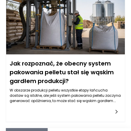
spowolnienia i zaproponujemy skuteczne rozwiązania.
Jak rozpoznać, że obecny system
pakowania pelletu stał się wąskim
gardłem produkcji?
W obszarze produkcji pelletu wszystkie etapy łańcucha
dostaw są istotne, ale jeśli system pakowania pelletu zaczyna
generować opóźnienia, to może stać się wąskim gardłem.
Szereg sygnałów wskazuje na to, że obecne maszyny
pakujące do pelletu mogą nie spełniać swoich zadań.
Zjawisko to często ujawnia się poprzez znaczne opóźnienia w
realizacji zamówień. Kluczowym znakiem jest niezdolność do
utrzymania tempa produkcji, które wcześniej udało się