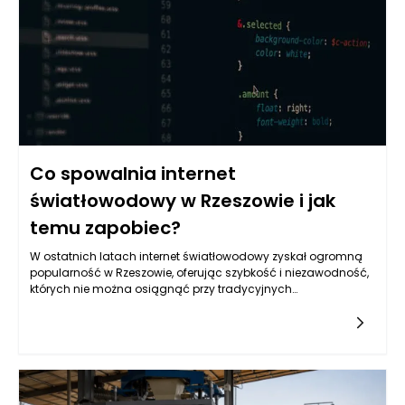
zawartość przed ewentualnymi uszkodzeniami.
Co spowalnia internet
światłowodowy w Rzeszowie i jak
temu zapobiec?
W ostatnich latach internet światłowodowy zyskał ogromną
popularność w Rzeszowie, oferując szybkość i niezawodność,
których nie można osiągnąć przy tradycyjnych
połączeniach. Niestety, życie w dobie technologicznych
udoskonaleń nie jest całkowicie pozbawione
problemów. Użytkownicy często napotykają na spowolnienia
prędkości internetu światłowodowego, co może zepsuć ich
doświadczenia w korzystaniu z sieci. Aby zrozumieć, co
powoduje takie problemy oraz jak im przeciwdziałać, w tym
artykule przyjrzymy się najczęstszym przyczynom