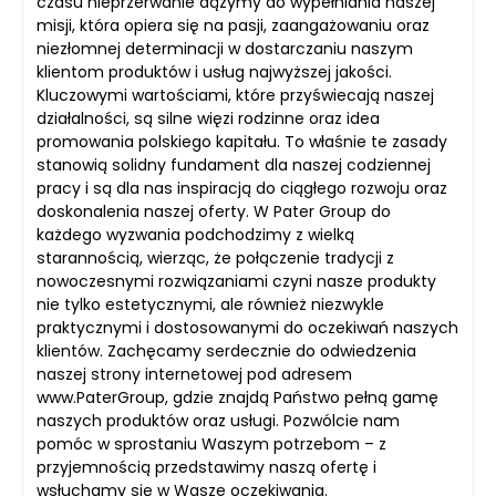
czasu nieprzerwanie dążymy do wypełniania naszej
misji, która opiera się na pasji, zaangażowaniu oraz
niezłomnej determinacji w dostarczaniu naszym
klientom produktów i usług najwyższej jakości.
Kluczowymi wartościami, które przyświecają naszej
działalności, są silne więzi rodzinne oraz idea
promowania polskiego kapitału. To właśnie te zasady
stanowią solidny fundament dla naszej codziennej
pracy i są dla nas inspiracją do ciągłego rozwoju oraz
doskonalenia naszej oferty. W Pater Group do
każdego wyzwania podchodzimy z wielką
starannością, wierząc, że połączenie tradycji z
nowoczesnymi rozwiązaniami czyni nasze produkty
nie tylko estetycznymi, ale również niezwykle
praktycznymi i dostosowanymi do oczekiwań naszych
klientów. Zachęcamy serdecznie do odwiedzenia
naszej strony internetowej pod adresem
www.PaterGroup, gdzie znajdą Państwo pełną gamę
naszych produktów oraz usługi. Pozwólcie nam
pomóc w sprostaniu Waszym potrzebom – z
przyjemnością przedstawimy naszą ofertę i
wsłuchamy się w Wasze oczekiwania.