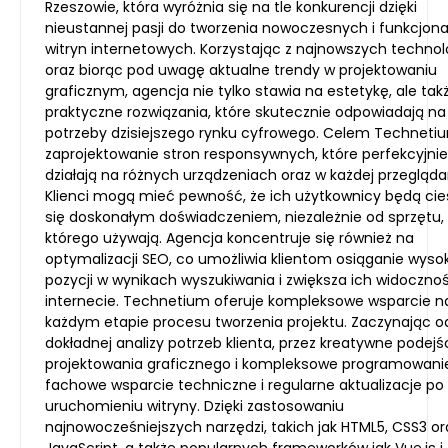
Rzeszowie, która wyróżnia się na tle konkurencji dzięki
nieustannej pasji do tworzenia nowoczesnych i funkcjon
witryn internetowych. Korzystając z najnowszych technolo
oraz biorąc pod uwagę aktualne trendy w projektowaniu
graficznym, agencja nie tylko stawia na estetykę, ale tak
praktyczne rozwiązania, które skutecznie odpowiadają na
potrzeby dzisiejszego rynku cyfrowego. Celem Technetiu
zaprojektowanie stron responsywnych, które perfekcyjnie
działają na różnych urządzeniach oraz w każdej przegląda
Klienci mogą mieć pewność, że ich użytkownicy będą ci
się doskonałym doświadczeniem, niezależnie od sprzętu,
którego używają. Agencja koncentruje się również na
optymalizacji SEO, co umożliwia klientom osiąganie wyso
pozycji w wynikach wyszukiwania i zwiększa ich widoczno
internecie. Technetium oferuje kompleksowe wsparcie n
każdym etapie procesu tworzenia projektu. Zaczynając o
dokładnej analizy potrzeb klienta, przez kreatywne podejś
projektowania graficznego i kompleksowe programowanie
fachowe wsparcie techniczne i regularne aktualizacje po
uruchomieniu witryny. Dzięki zastosowaniu
najnowocześniejszych narzędzi, takich jak HTML5, CSS3 or
JavaScript, a także popularnych frameworków jak Vue.js i