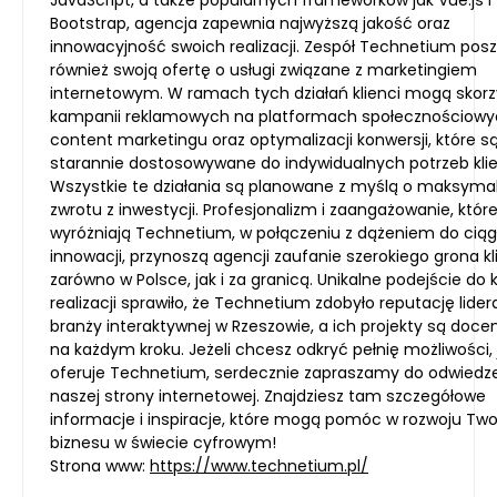
Bootstrap, agencja zapewnia najwyższą jakość oraz
innowacyjność swoich realizacji. Zespół Technetium pos
również swoją ofertę o usługi związane z marketingiem
internetowym. W ramach tych działań klienci mogą skorz
kampanii reklamowych na platformach społecznościowy
content marketingu oraz optymalizacji konwersji, które s
starannie dostosowywane do indywidualnych potrzeb kli
Wszystkie te działania są planowane z myślą o maksymali
zwrotu z inwestycji. Profesjonalizm i zaangażowanie, któr
wyróżniają Technetium, w połączeniu z dążeniem do ciąg
innowacji, przynoszą agencji zaufanie szerokiego grona k
zarówno w Polsce, jak i za granicą. Unikalne podejście do 
realizacji sprawiło, że Technetium zdobyło reputację lider
branży interaktywnej w Rzeszowie, a ich projekty są doce
na każdym kroku. Jeżeli chcesz odkryć pełnię możliwości, 
oferuje Technetium, serdecznie zapraszamy do odwiedz
naszej strony internetowej. Znajdziesz tam szczegółowe
informacje i inspiracje, które mogą pomóc w rozwoju Tw
biznesu w świecie cyfrowym!
Strona www:
https://www.technetium.pl/