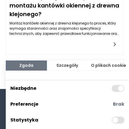
montażu kantówki okiennej z drewna
klejonego?
Montaż kantówki okiennej z drewna klejonego to proces, który
wymaga staranności oraz znajomości specyfikacji
technicznych, aby zapewnić prawidłowe funkcjonowanie oraz
estetykę okna. Najważniejszym aspektem jest dobór
odpowiednich wymiarów kantówki oraz jej profilu. Kantówka
okienna powinna być dostosowana do wymiarów miejsca, w
którym ma być zamontowana, co pozwala na osiągnięcie
właściwej stabilności konstrukcji. W przypadku drewna
klejonego istnieje dodatkowy atut, jakim jest jego odporność
Zgoda
Szczegóły
O plikach cookie
na działania warunków atmosferycznych oraz stabilność
wymiarowa. To sprawia, że jest to materiał preferowany w
budownictwie, zwłaszcza w produkcji okien, gdzie precyzja jest
kluczowa. Należy również pamiętać o przygotowaniu narzędzi
Niezbędne
i materiałów niezbędnych do montażu, w tym wkrętów,
uszczelniaczy oraz okuć, które mogą mieć pełne znaczenie
dla trwałości i funkcjonalności całej konstrukcji.
Preferencje
Brak
O nas
Kontakt
Statystyka
Polityka prywatności