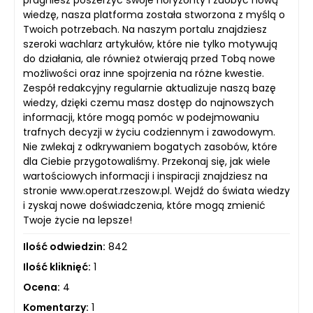
pragniesz poszerzyć swoje horyzonty i zdobyć nową
wiedzę, nasza platforma została stworzona z myślą o
Twoich potrzebach. Na naszym portalu znajdziesz
szeroki wachlarz artykułów, które nie tylko motywują
do działania, ale również otwierają przed Tobą nowe
możliwości oraz inne spojrzenia na różne kwestie.
Zespół redakcyjny regularnie aktualizuje naszą bazę
wiedzy, dzięki czemu masz dostęp do najnowszych
informacji, które mogą pomóc w podejmowaniu
trafnych decyzji w życiu codziennym i zawodowym.
Nie zwlekaj z odkrywaniem bogatych zasobów, które
dla Ciebie przygotowaliśmy. Przekonaj się, jak wiele
wartościowych informacji i inspiracji znajdziesz na
stronie www.operat.rzeszow.pl. Wejdź do świata wiedzy
i zyskaj nowe doświadczenia, które mogą zmienić
Twoje życie na lepsze!
Ilość odwiedzin:
842
Ilość kliknięć:
1
Ocena:
4
Komentarzy:
1