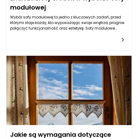
modułowej
Wybór sofy modułowej to jedno z kluczowych zadań, przed
którymi staje każdy, kto wyposażając swoje wnętrza, pragnie
połączyć funkcjonalność oraz estetykę. Sofy modułowe
zyskały popularność dzięki swojej wszechstronności i
możliwości dostosowania do różnych potrzeb przestrzennych.
Pozwalają na stworzenie unikalnego układu mebli w
zależności od koncepcji aranżacji oraz stylu życia
mieszkańców. Przeszłość zdominowana przez standardowe
meble ustępuje miejsca kreatywności i personalizacji, co
sprawia, że podjęcie decyzji o wyborze konkretnego modelu
kanapy nie powinno być pobieżne. Warto zastanowić się, jakie
cechy sofy są dla nas najważniejsze oraz w jaki sposób
można uzyskać równowagę pomiędzy estetyką a
funkcjonalnością.
Jakie są wymagania dotyczące