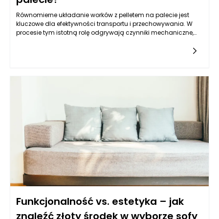
Równomierne układanie worków z pelletem na palecie jest
kluczowe dla efektywności transportu i przechowywania. W
procesie tym istotną rolę odgrywają czynniki mechaniczne,
takie jak sposób napełniania worków oraz ich rozkład masy.
Musi być on harmoniczny, aby zminimalizować ryzyko
przewrócenia palety lub uszkodzenia woreczków. Maszyny
pakujące do pelletu, stworzone z myślą o precyzyjnym i
szybkim napełnianiu, mają znaczący wpływ na ten proces.
Odpowiednia kalibracja maszyn oraz rodzaj
wykorzystywanego materiału, z którego wykonane są worki,
mogą podnieść stabilność ładunku na palecie oraz ochronić
zawartość przed ewentualnymi uszkodzeniami.
Funkcjonalność vs. estetyka – jak
znaleźć złoty środek w wyborze sofy