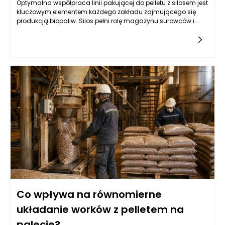
Optymalna współpraca linii pakującej do pelletu z silosem jest
kluczowym elementem każdego zakładu zajmującego się
produkcją biopaliw. Silos pełni rolę magazynu surowców i
dostarcza pellet do dalszego przetwarzania. Zarządzanie
przepływem tych materiałów wymaga nie tylko precyzyjnie
zaprojektowanego systemu transportowego, ale także
odpowiednio dobranych urządzeń, które zapewnią ciągłość
produkcji. Właściwa konstrukcja silosu, w tym jego pojemność
oraz system wentylacji, ma ogromny wpływ na jakość
składowanych pelletów. Wydajność linii pakującej będzie
bowiem zależna od regularności i szybkości dostarczania
surowców. Kluczowym elementem w tym współdziałaniu są
systemy wyciągu, które powinny skutecznie transportować
pellet z silosu do następnego etapu produkcji, minimalizując
jednocześnie utratę materiału i zapewniając odpowiedni
poziom ciśnienia.
Co wpływa na równomierne
układanie worków z pelletem na
palecie?